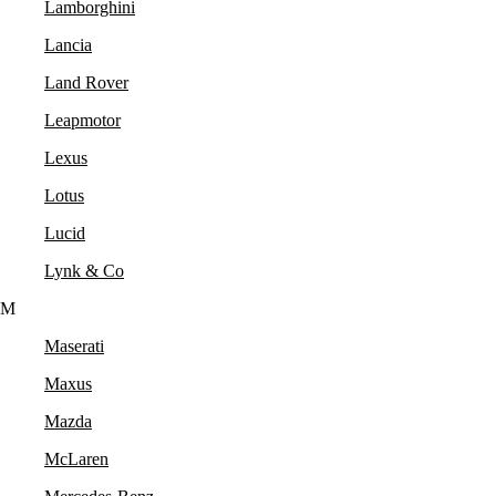
Lamborghini
Lancia
Land Rover
Leapmotor
Lexus
Lotus
Lucid
Lynk & Co
M
Maserati
Maxus
Mazda
McLaren