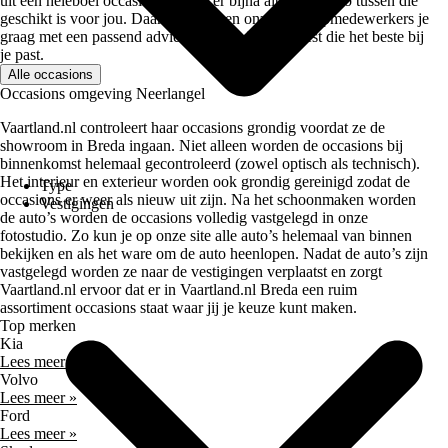
uit een heleboel occasions. Zo zit er bijna altijd een auto tussen die
geschikt is voor jou. Daarnaast helpen onze verkoopmedewerkers je
graag met een passend advies zodat je de auto kiest die het beste bij
je past.
Alle occasions
Occasions omgeving Neerlangel
Vaartland.nl controleert haar occasions grondig voordat ze de
showroom in Breda ingaan. Niet alleen worden de occasions bij
binnenkomst helemaal gecontroleerd (zowel optisch als technisch).
Het interieur en exterieur worden ook grondig gereinigd zodat de
Type
occasions er weer als nieuw uit zijn. Na het schoonmaken worden
Vestigingen
de auto’s worden de occasions volledig vastgelegd in onze
fotostudio. Zo kun je op onze site alle auto’s helemaal van binnen
bekijken en als het ware om de auto heenlopen. Nadat de auto’s zijn
vastgelegd worden ze naar de vestigingen verplaatst en zorgt
Vaartland.nl ervoor dat er in Vaartland.nl Breda een ruim
assortiment occasions staat waar jij je keuze kunt maken.
Top merken
Kia
Lees meer »
Volvo
Lees meer »
Ford
Lees meer »