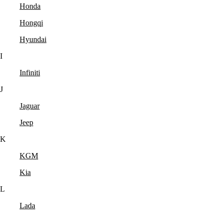
Honda
Hongqi
Hyundai
I
Infiniti
J
Jaguar
Jeep
K
KGM
Kia
L
Lada