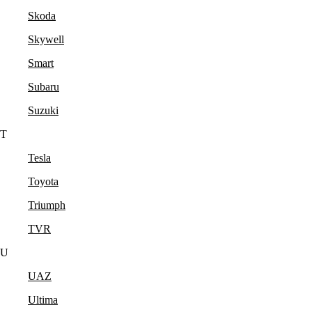
Skoda
Skywell
Smart
Subaru
Suzuki
T
Tesla
Toyota
Triumph
TVR
U
UAZ
Ultima