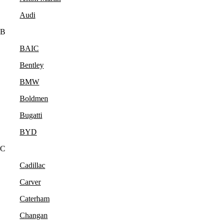
Audi
B
BAIC
Bentley
BMW
Boldmen
Bugatti
BYD
C
Cadillac
Carver
Caterham
Changan