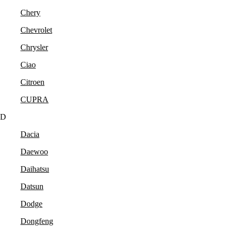
Chery
Chevrolet
Chrysler
Ciao
Citroen
CUPRA
D
Dacia
Daewoo
Daihatsu
Datsun
Dodge
Dongfeng