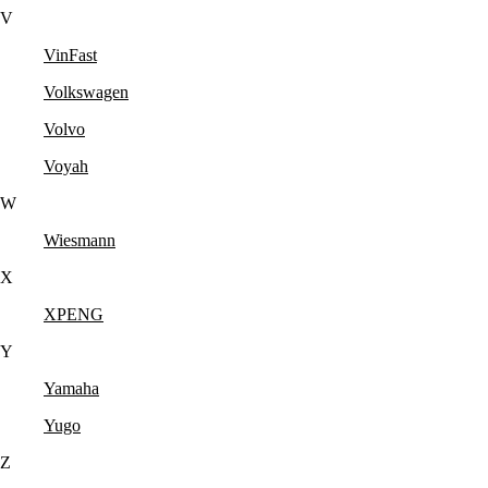
V
VinFast
Volkswagen
Volvo
Voyah
W
Wiesmann
X
XPENG
Y
Yamaha
Yugo
Z