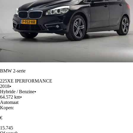
BMW 2-serie
225XE IPERFORMANCE
2018
•
Hybride / Benzine
•
64.572 km
•
Automaat
Kopen:
€
15.745