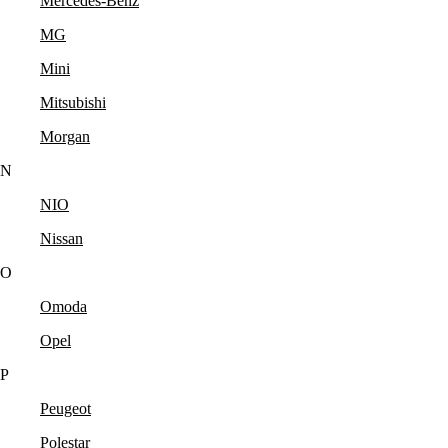
Mercedes-Benz
MG
Mini
Mitsubishi
Morgan
N
NIO
Nissan
O
Omoda
Opel
P
Peugeot
Polestar