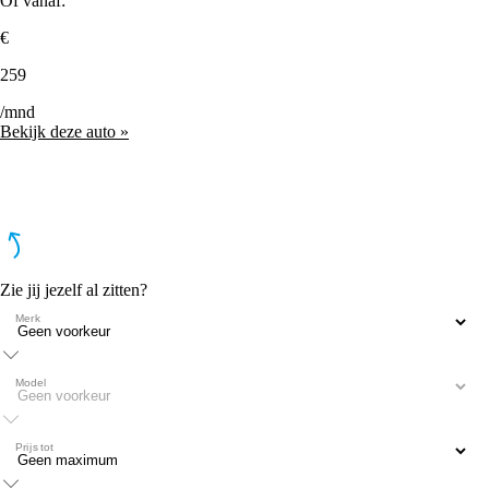
Of vanaf:
€
259
/mnd
Bekijk deze auto »
Zie jij jezelf al zitten?
Merk
Model
Prijs tot