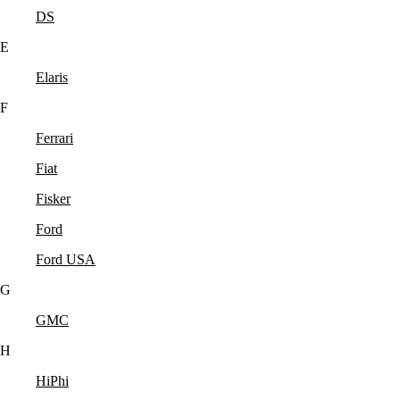
DS
E
Elaris
F
Ferrari
Fiat
Fisker
Ford
Ford USA
G
GMC
H
HiPhi