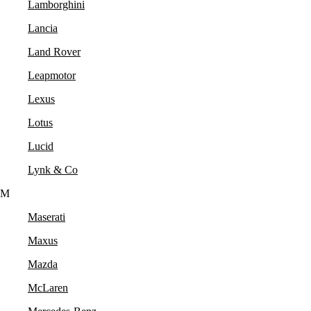
Lamborghini
Lancia
Land Rover
Leapmotor
Lexus
Lotus
Lucid
Lynk & Co
M
Maserati
Maxus
Mazda
McLaren