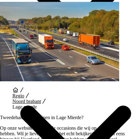
Auto Diensten
Regio
Noord brabant
Lage mierde
Tweedehands auto kopen in Lage Mierde?
Op onze website vind je alle occasions die wij op dit moment
hebben. Wil je liever auto’s in het echt bekijken? Loop dan eens