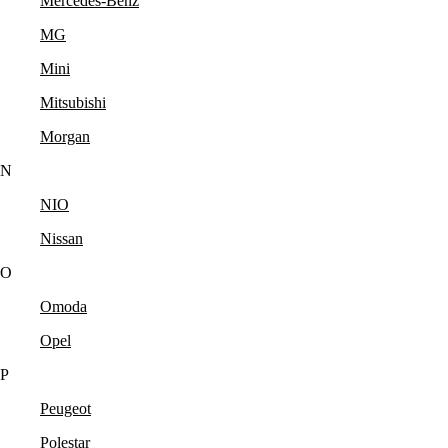
Mercedes-Benz
MG
Mini
Mitsubishi
Morgan
N
NIO
Nissan
O
Omoda
Opel
P
Peugeot
Polestar