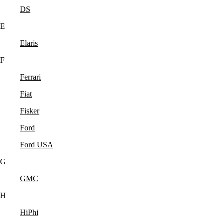
DS
E
Elaris
F
Ferrari
Fiat
Fisker
Ford
Ford USA
G
GMC
H
HiPhi