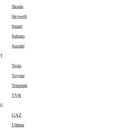
Skoda
Skywell
Smart
Subaru
Suzuki
T
Tesla
Toyota
Triumph
TVR
U
UAZ
Ultima