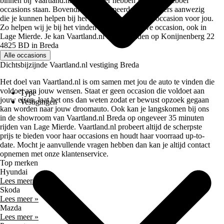
binnen bij Vaartland.nl Breda. Hier hebben we een heleboel
occasions staan. Bovendien zijn er meerdere verkopers aanwezig
die je kunnen helpen bij het kiezen voor de beste occasion voor jou.
Zo helpen wij je bij het vinden van jouw nieuwe occasion, ook in
Lage Mierde. Je kan Vaartland.nl Breda vinden op Konijnenberg 22
4825 BD in Breda
Alle occasions
Dichtsbijzijnde Vaartland.nl vestiging Breda
Het doel van Vaartland.nl is om samen met jou de auto te vinden die
voldoet aan jouw wensen. Staat er geen occasion die voldoet aan
Type
jouw eisen, laat het ons dan weten zodat er bewust opzoek gegaan
Vestigingen
kan worden naar jouw droomauto. Ook kan je langskomen bij ons
in de showroom van Vaartland.nl Breda op ongeveer 35 minuten
rijden van Lage Mierde. Vaartland.nl probeert altijd de scherpste
prijs te bieden voor haar occasions en houdt haar voorraad up-to-
date. Mocht je aanvullende vragen hebben dan kan je altijd contact
opnemen met onze klantenservice.
Top merken
Hyundai
Lees meer »
Skoda
Lees meer »
Mazda
Lees meer »