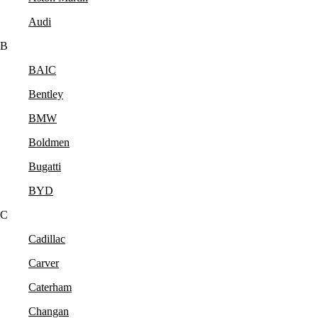
Audi
B
BAIC
Bentley
BMW
Boldmen
Bugatti
BYD
C
Cadillac
Carver
Caterham
Changan