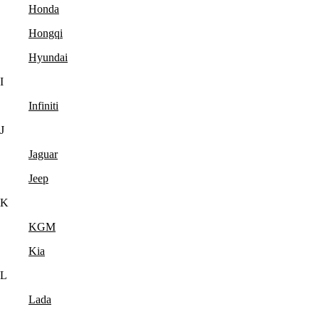
Honda
Hongqi
Hyundai
I
Infiniti
J
Jaguar
Jeep
K
KGM
Kia
L
Lada