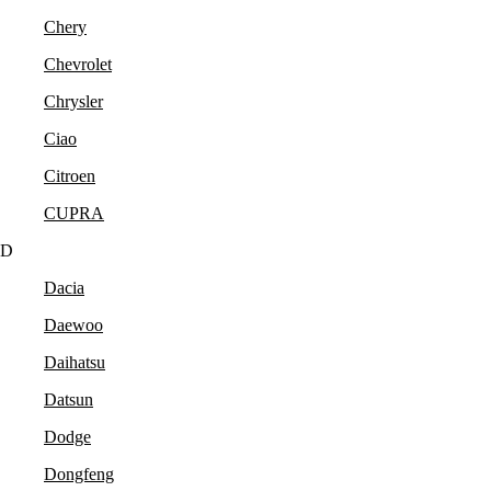
Chery
Chevrolet
Chrysler
Ciao
Citroen
CUPRA
D
Dacia
Daewoo
Daihatsu
Datsun
Dodge
Dongfeng