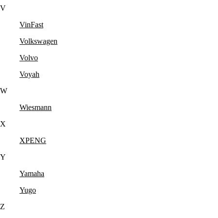
V
VinFast
Volkswagen
Volvo
Voyah
W
Wiesmann
X
XPENG
Y
Yamaha
Yugo
Z