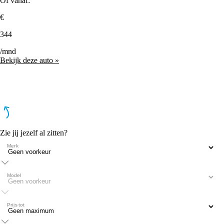
Of vanaf:
€
344
/mnd
Bekijk deze auto »
Zie jij jezelf al zitten?
Merk
Model
Prijs tot