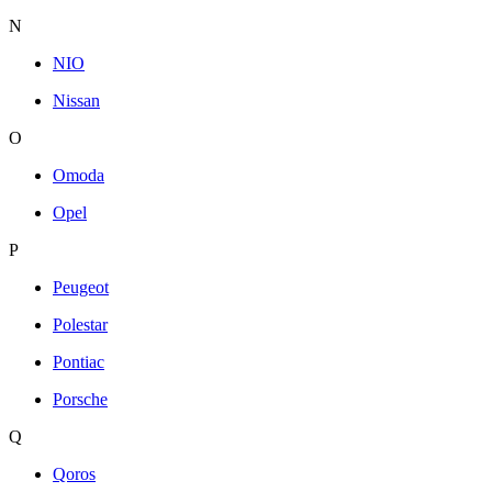
N
NIO
Nissan
O
Omoda
Opel
P
Peugeot
Polestar
Pontiac
Porsche
Q
Qoros