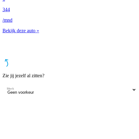
344
3
/mnd
/
Bekijk deze auto »
B
Zie jij jezelf al zitten?
Merk