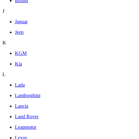
Infiniti
J
Jaguar
Jeep
K
KGM
Kia
L
Lada
Lamborghini
Lancia
Land Rover
Leapmotor
Lexus