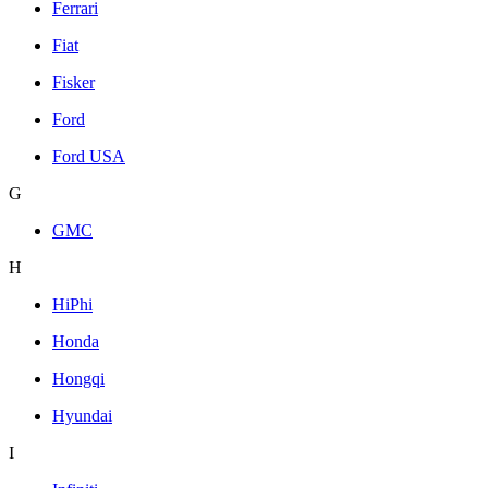
Ferrari
Fiat
Fisker
Ford
Ford USA
G
GMC
H
HiPhi
Honda
Hongqi
Hyundai
I