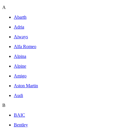
A
Abarth
Adria
Aiways
Alfa Romeo
Alpina
Alpine
Amigo
Aston Martin
Audi
B
BAIC
Bentley