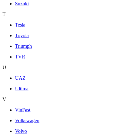
Suzuki
T
Tesla
Toyota
Triumph
TVR
U
UAZ
Ultima
V
VinFast
Volkswagen
Volvo