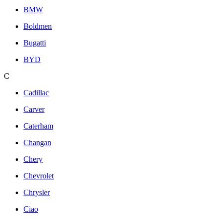
BMW
Boldmen
Bugatti
BYD
C
Cadillac
Carver
Caterham
Changan
Chery
Chevrolet
Chrysler
Ciao