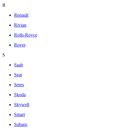
R
Renault
Rivian
Rolls-Royce
Rover
S
Saab
Seat
Seres
Skoda
Skywell
Smart
Subaru