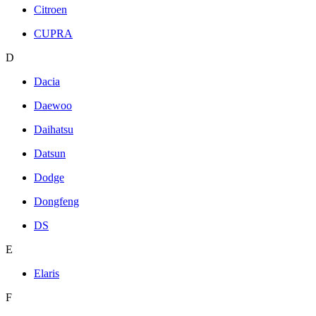
Citroen
CUPRA
D
Dacia
Daewoo
Daihatsu
Datsun
Dodge
Dongfeng
DS
E
Elaris
F