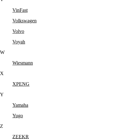
VinFast
Volkswagen
Volvo
Voyah
W
Wiesmann
X
XPENG
Y
Yamaha
Yugo
Z
ZEEKR