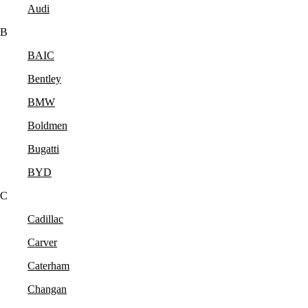
Audi
B
BAIC
Bentley
BMW
Boldmen
Bugatti
BYD
C
Cadillac
Carver
Caterham
Changan