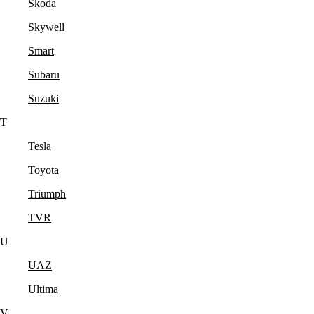
Skoda
Skywell
Smart
Subaru
Suzuki
T
Tesla
Toyota
Triumph
TVR
U
UAZ
Ultima
V