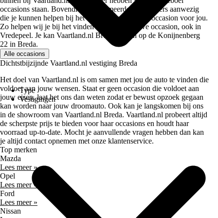
binnen bij Vaartland.nl Breda. Hier hebben we een heleboel
occasions staan. Bovendien zijn er meerdere verkopers aanwezig
die je kunnen helpen bij het kiezen voor de beste occasion voor jou.
Zo helpen wij je bij het vinden van jouw nieuwe occasion, ook in
Vredepeel. Je kan Vaartland.nl Breda vinden op de Konijnenberg
22 in Breda.
Alle occasions
Dichtstbijzijnde Vaartland.nl vestiging Breda
Het doel van Vaartland.nl is om samen met jou de auto te vinden die
voldoet aan jouw wensen. Staat er geen occasion die voldoet aan
Type
jouw eisen, laat het ons dan weten zodat er bewust opzoek gegaan
Vestigingen
kan worden naar jouw droomauto. Ook kan je langskomen bij ons
in de showroom van Vaartland.nl Breda. Vaartland.nl probeert altijd
de scherpste prijs te bieden voor haar occasions en houdt haar
voorraad up-to-date. Mocht je aanvullende vragen hebben dan kan
je altijd contact opnemen met onze klantenservice.
Top merken
Mazda
Lees meer »
Opel
Lees meer »
Ford
Lees meer »
Nissan