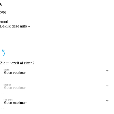
€
259
/mnd
Bekijk deze auto »
Zie jij jezelf al zitten?
Merk
Model
Prijs tot