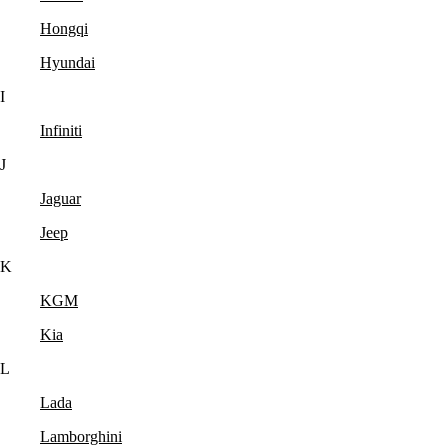
Hongqi
Hyundai
I
Infiniti
J
Jaguar
Jeep
K
KGM
Kia
L
Lada
Lamborghini