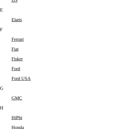
DS
E
Elaris
F
Ferrari
Fiat
Fisker
Ford
Ford USA
G
GMC
H
HiPhi
Honda