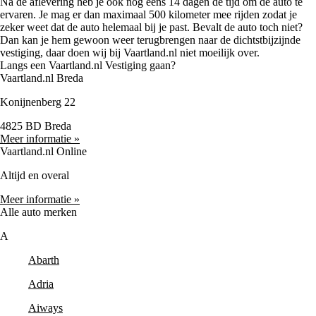
Na de aflevering heb je ook nog eens 14 dagen de tijd om de auto te
ervaren. Je mag er dan maximaal 500 kilometer mee rijden zodat je
zeker weet dat de auto helemaal bij je past. Bevalt de auto toch niet?
Dan kan je hem gewoon weer terugbrengen naar de dichtstbijzijnde
vestiging, daar doen wij bij Vaartland.nl niet moeilijk over.
Langs een Vaartland.nl Vestiging gaan?
Vaartland.nl Breda
Konijnenberg 22
4825 BD Breda
Meer informatie »
Vaartland.nl Online
Altijd en overal
Meer informatie »
Alle auto merken
A
Abarth
Adria
Aiways