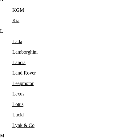
KGM
Kia
L
Lada
Lamborghini
Lancia
Land Rover
Leapmotor
Lexus
Lotus
Lucid
Lynk & Co
M