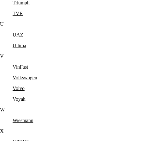
Triumph
TVR
U
UAZ
Ultima
V
VinFast
Volkswagen
Volvo
Voyah
W
Wiesmann
X