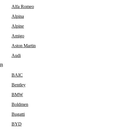
Alfa Romeo
Alpina
Alpine
Amigo
Aston Martin
Audi
B
BAIC
Bentley
BMW
Boldmen
Bugatti
BYD