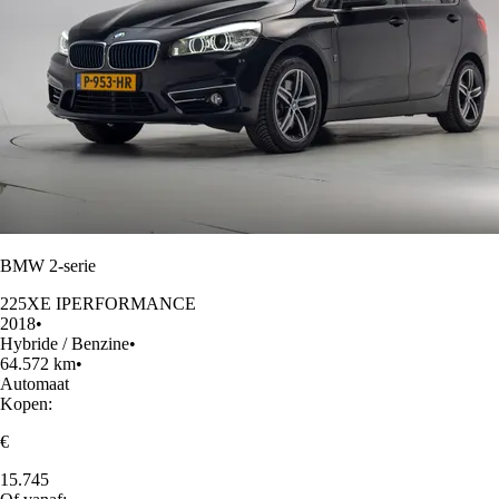
BMW 2-serie
225XE IPERFORMANCE
2018
•
Hybride / Benzine
•
64.572 km
•
Automaat
Kopen:
€
15.745