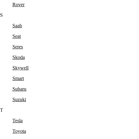
Rover
S
Saab
Seat
Seres
Skoda
Skywell
Smart
Subaru
Suzuki
T
Tesla
Toyota