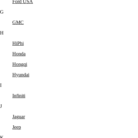
Ford USA
G
GMC
H
HiPhi
Honda
Hongqi
Hyundai
I
Infiniti
J
Jaguar
Jeep
K