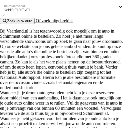
Bouwjaar vanaf
Of zoek uitgebreid »
Zoek jouw auto
Bij Vaartland.nl is het tegenwoordig ook mogelijk om je auto in
Schimment online te bestellen. Zo hoef je niet meer langs
verschillende showrooms om op zoek te gaan naar jouw droomauto.
Op onze website kan je ons gehele aanbod vinden. Je kunt op onze
website alle auto’s die online te bestellen zijn, van binnen en buiten
bekijken dankzij onze professionele fotostudio met 360 graden
camera. Zo kan je als het ware plaats nemen op de bestuurdersstoel
of om de auto heen lopen, eenvoudig thuis vanuit je bank. Verder
heb je bij alle auto’s die online te bestellen zijn toegang tot het
Nationaal Autorapport. Hierin kan je alle beschikbare informatie
over de occasion vinden, zoals het aantal eigenaren en de
onderhoudshistorie.
Wanneer jij je droomauto gevonden hebt kan je deze reserveren
door middel van een aanbetaling. Het is daarnaast ook mogelijk om
je oude auto online weer in te ruilen. Vul de gegevens van je auto in
en je ontvangt van ons binnen 60 minuten een voorstel. Vervolgens
leveren we de auto thuis bij je in bijvoorbeeld Schimment af.
Wanneer je hebt gekozen voor het inruilen van je oude auto kan je
alvast een proefrit maken terwijl wij jouw oude auto controleren.