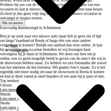
besteld, wordt deze zelfs bij je thuis in Schimment bezorgd.
Profiteer bij ons van de voordelen van het online kopen van een
occasion en laat je nieuwe auto afleveren op een adres naar keuze.
Zo hoef je dus geen vrije dag te nemen om je nieuwe occasion in
ontvangst te mogen nemen.
Alle occasions
Eenvoudig thuisbezorgd in Schimment
Ben je op zoek naar een nieuwe auto maar heb je geen zin of tijd
om langs Vaartland.nl Breda of langs één van onze andere
vestigingen te komen? Bekijk ons aanbod dan eens online. Je kan
Type
bij ons online een occasion bestellen en wij bezorgen hem
Vestigingen
vervolgens bij je thuis in Schimment. We doen ons best om je
online, een zo goed mogelijk beeld te geven van de auto’s die wij in
de showroom hebben staan. Zo hebben we een fotostudio die zowel
van het interieur als het exterieur 360 graden foto’s maakt. Zo is het
eigenlijk niet meer nodig om naar de showroom in Breda te komen
en kun je thuis vanuit je stoel bepalen of een auto bij je past of niet.
Top merken
Citroen
Lees meer »
Mazda
Lees meer »
Skoda
Lees meer »