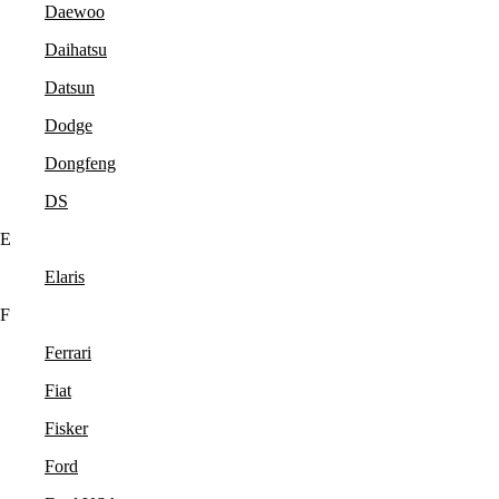
Daewoo
Daihatsu
Datsun
Dodge
Dongfeng
DS
E
Elaris
F
Ferrari
Fiat
Fisker
Ford