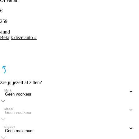
Of vanaf:
€
259
/mnd
Bekijk deze auto »
Zie jij jezelf al zitten?
Merk
Model
Prijs tot