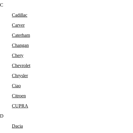
C
Cadillac
Carver
Caterham
Changan
Chery
Chevrolet
Chrysler
Ciao
Citroen
CUPRA
D
Dacia