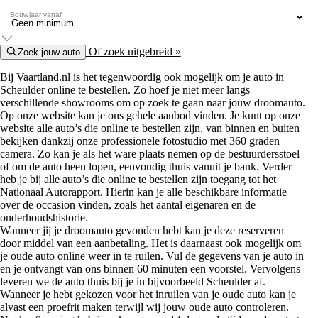
Bouwjaar vanaf
Of zoek uitgebreid »
Zoek jouw auto
Bij Vaartland.nl is het tegenwoordig ook mogelijk om je auto in
Scheulder online te bestellen. Zo hoef je niet meer langs
verschillende showrooms om op zoek te gaan naar jouw droomauto.
Op onze website kan je ons gehele aanbod vinden. Je kunt op onze
website alle auto’s die online te bestellen zijn, van binnen en buiten
bekijken dankzij onze professionele fotostudio met 360 graden
camera. Zo kan je als het ware plaats nemen op de bestuurdersstoel
of om de auto heen lopen, eenvoudig thuis vanuit je bank. Verder
heb je bij alle auto’s die online te bestellen zijn toegang tot het
Nationaal Autorapport. Hierin kan je alle beschikbare informatie
over de occasion vinden, zoals het aantal eigenaren en de
onderhoudshistorie.
Wanneer jij je droomauto gevonden hebt kan je deze reserveren
door middel van een aanbetaling. Het is daarnaast ook mogelijk om
je oude auto online weer in te ruilen. Vul de gegevens van je auto in
en je ontvangt van ons binnen 60 minuten een voorstel. Vervolgens
leveren we de auto thuis bij je in bijvoorbeeld Scheulder af.
Wanneer je hebt gekozen voor het inruilen van je oude auto kan je
alvast een proefrit maken terwijl wij jouw oude auto controleren.