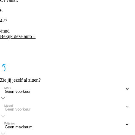
Of vanaf:
€
427
/mnd
Bekijk deze auto »
Zie jij jezelf al zitten?
Merk
Model
Prijs tot