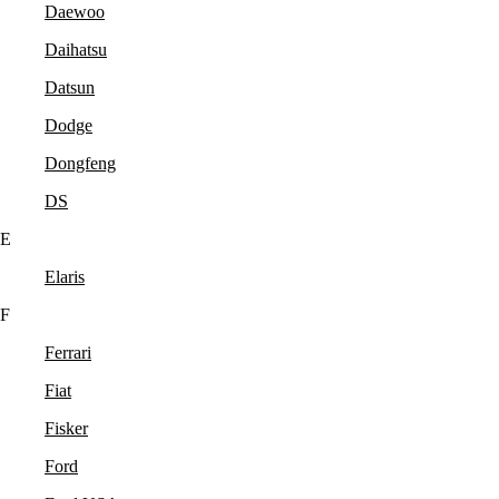
Daewoo
Daihatsu
Datsun
Dodge
Dongfeng
DS
E
Elaris
F
Ferrari
Fiat
Fisker
Ford