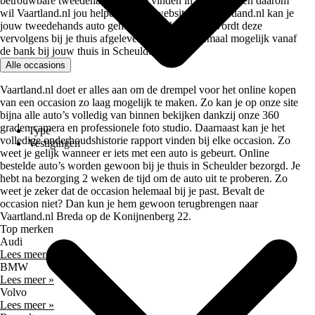
betrouwbare tweedehands auto te vinden in Scheulder en daarom
wil Vaartland.nl jou helpen. Op de website van Vaartland.nl kan je
jouw tweedehands auto geheel online kopen en wordt deze
vervolgens bij je thuis afgeleverd. En dit is allemaal mogelijk vanaf
de bank bij jouw thuis in Scheulder.
Alle occasions
Vaartland.nl doet er alles aan om de drempel voor het online kopen
van een occasion zo laag mogelijk te maken. Zo kan je op onze site
bijna alle auto’s volledig van binnen bekijken dankzij onze 360
graden camera en professionele foto studio. Daarnaast kan je het
Type
volledige onderhoudshistorie rapport vinden bij elke occasion. Zo
Vestigingen
weet je gelijk wanneer er iets met een auto is gebeurt. Online
bestelde auto’s worden gewoon bij je thuis in Scheulder bezorgd. Je
hebt na bezorging 2 weken de tijd om de auto uit te proberen. Zo
weet je zeker dat de occasion helemaal bij je past. Bevalt de
occasion niet? Dan kun je hem gewoon terugbrengen naar
Vaartland.nl Breda op de Konijnenberg 22.
Top merken
Audi
Lees meer »
BMW
Lees meer »
Volvo
Lees meer »