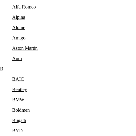
Alfa Romeo
Alpina
Alpine
Amigo
Aston Martin
Audi
B
BAIC
Bentley
BMW
Boldmen
Bugatti
BYD