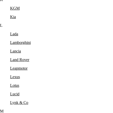
KGM
Kia
L
Lada
Lamborghini
Lancia
Land Rover
Leapmotor
Lexus
Lotus
Lucid
Lynk & Co
M