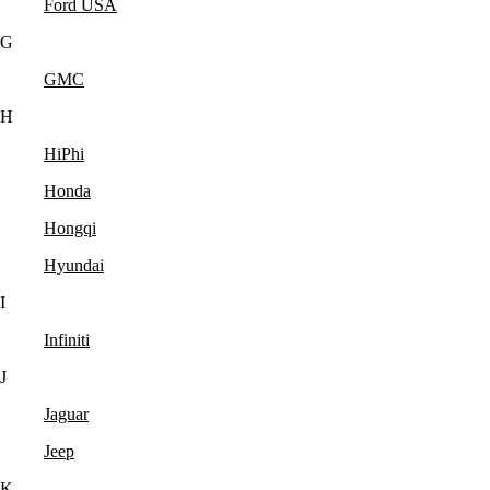
Ford USA
G
GMC
H
HiPhi
Honda
Hongqi
Hyundai
I
Infiniti
J
Jaguar
Jeep
K