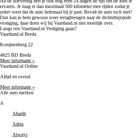
Na de aflevering heb je ook nog eens 14 dagen de tijd om de auto te
ervaren. Je mag er dan maximaal 500 kilometer mee rijden zodat je
zeker weet dat de auto helemaal bij je past. Bevalt de auto toch niet?
Dan kan je hem gewoon weer terugbrengen naar de dichtstbijzijnde
vestiging, daar doen wij bij Vaartland.nl niet moeilijk over.
Langs een Vaartland.nl Vestiging gaan?
Vaartland.nl Breda
Konijnenberg 22
4825 BD Breda
Meer informatie »
Vaartland.nl Online
Altijd en overal
Meer informatie »
Alle auto merken
A
Abarth
Adria
Aiways