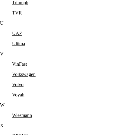
Triumph
TVR
U
UAZ
Ultima
V
VinFast
Volkswagen
Volvo
Voyah
W
Wiesmann
X