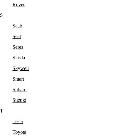
Rover
S
Saab
Seat
Seres
Skoda
Skywell
Smart
Subaru
Suzuki
T
Tesla
Toyota