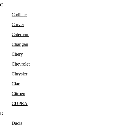
C
Cadillac
Carver
Caterham
Changan
Chery
Chevrolet
Chrysler
Ciao
Citroen
CUPRA
D
Dacia