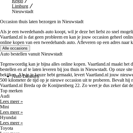
Regio
Limburg
Nieuwstadt
Occasion thuis laten bezorgen in Nieuwstadt
Als je een tweedehands auto koopt, wil je deze het liefst zo snel mogel
Vaartland.nl is dat geen probleem en kan je jouw occasion geheel onli
online kopen van een tweedehands auto. Afleveren op een adres naar ke
Alle occasions
Auto bestellen vanuit Nieuwstadt
Tegenwoordig kan je bijna alles online kopen. Vaartland.nl maakt het 
bestellen en af te laten leveren bij jou thuis in Nieuwstadt. Op onze si
bekijken. Als je je keuze hebt gemaakt, levert Vaartland.nl jouw nieuw
Auto Diensten
500 kilometer de tijd op je nieuwe occasion uit te proberen. Bevalt hi
Vaartland.nl Breda op de Konijnenberg 22. Zo weet je dus zeker dat de a
Top merken
Audi
Lees meer »
Mini
Lees meer »
Hyundai
Lees meer »
Toyota