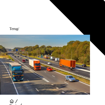
Terug
/