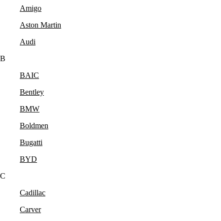
Amigo
Aston Martin
Audi
B
BAIC
Bentley
BMW
Boldmen
Bugatti
BYD
C
Cadillac
Carver