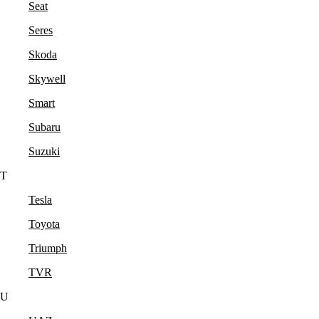
Seat
Seres
Skoda
Skywell
Smart
Subaru
Suzuki
T
Tesla
Toyota
Triumph
TVR
U