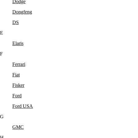
Dodge
Dongfeng
DS
E
Elaris
F
Ferrari
Fiat
Fisker
Ford
Ford USA
G
GMC
H