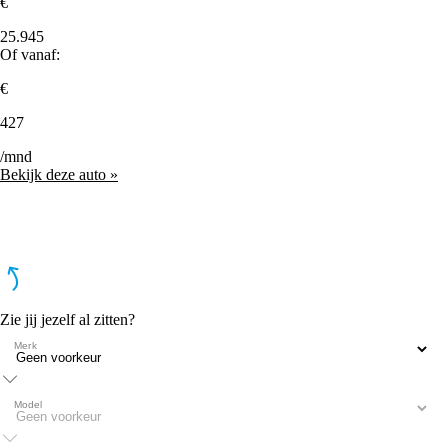
€
25.945
Of vanaf:
€
427
/mnd
Bekijk deze auto »
Zie jij jezelf al zitten?
Merk
Model