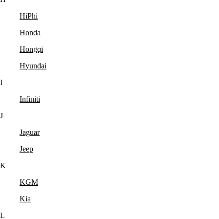
HiPhi
Honda
Hongqi
Hyundai
I
Infiniti
J
Jaguar
Jeep
K
KGM
Kia
L