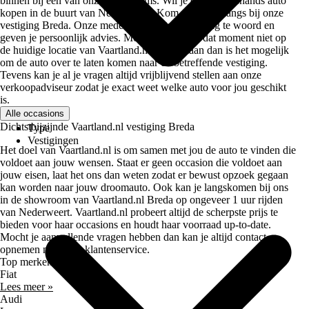
binnen bij een van onze showrooms. Wil je een tweedehands auto
kopen in de buurt van Nederweert? Kom dan even langs bij onze
vestiging Breda. Onze medewerkers staan je graag te woord en
geven je persoonlijk advies. Mocht de auto op dat moment niet op
de huidige locatie van Vaartland.nl Breda staan dan is het mogelijk
om de auto over te laten komen naar de betreffende vestiging.
Tevens kan je al je vragen altijd vrijblijvend stellen aan onze
verkoopadviseur zodat je exact weet welke auto voor jou geschikt
is.
Alle occasions
Dichtstbijzijnde Vaartland.nl vestiging Breda
Type
Vestigingen
Het doel van Vaartland.nl is om samen met jou de auto te vinden die
voldoet aan jouw wensen. Staat er geen occasion die voldoet aan
jouw eisen, laat het ons dan weten zodat er bewust opzoek gegaan
kan worden naar jouw droomauto. Ook kan je langskomen bij ons
in de showroom van Vaartland.nl Breda op ongeveer 1 uur rijden
van Nederweert. Vaartland.nl probeert altijd de scherpste prijs te
bieden voor haar occasions en houdt haar voorraad up-to-date.
Mocht je aanvullende vragen hebben dan kan je altijd contact
opnemen met onze klantenservice.
Top merken
Fiat
Lees meer »
Audi