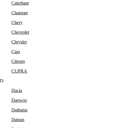
Caterham
Changan
Chery
Chevrolet
Chrysler
Ciao
Citroen
CUPRA
D
Dacia
Daewoo
Daihatsu
Datsun