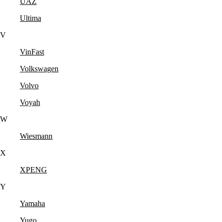
UAZ
Ultima
V
VinFast
Volkswagen
Volvo
Voyah
W
Wiesmann
X
XPENG
Y
Yamaha
Yugo