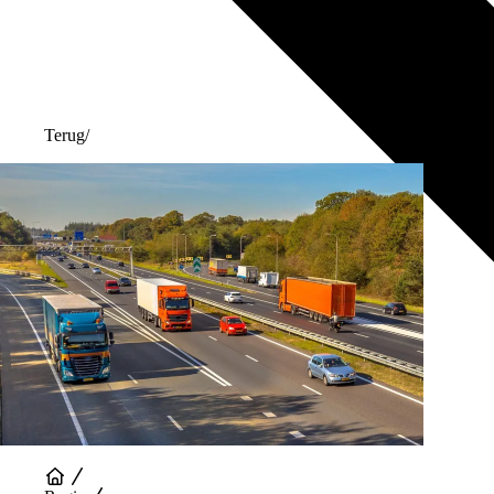
Terug
/