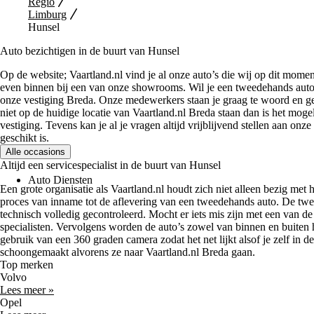
Regio
Limburg
Hunsel
Auto bezichtigen in de buurt van Hunsel
Op de website; Vaartland.nl vind je al onze auto’s die wij op dit mome
even binnen bij een van onze showrooms. Wil je een tweedehands auto
onze vestiging Breda. Onze medewerkers staan je graag te woord en g
niet op de huidige locatie van Vaartland.nl Breda staan dan is het moge
vestiging. Tevens kan je al je vragen altijd vrijblijvend stellen aan on
geschikt is.
Alle occasions
Altijd een servicespecialist in de buurt van Hunsel
Auto Diensten
Een grote organisatie als Vaartland.nl houdt zich niet alleen bezig met 
proces van inname tot de aflevering van een tweedehands auto. De twe
technisch volledig gecontroleerd. Mocht er iets mis zijn met een van de
specialisten. Vervolgens worden de auto’s zowel van binnen en buiten 
gebruik van een 360 graden camera zodat het net lijkt alsof je zelf in de
schoongemaakt alvorens ze naar Vaartland.nl Breda gaan.
Top merken
Volvo
Lees meer »
Opel