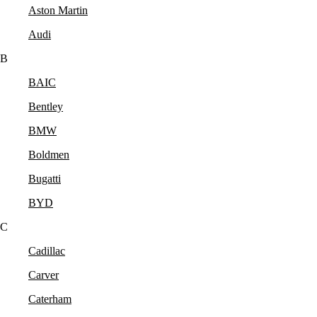
Aston Martin
Audi
B
BAIC
Bentley
BMW
Boldmen
Bugatti
BYD
C
Cadillac
Carver
Caterham