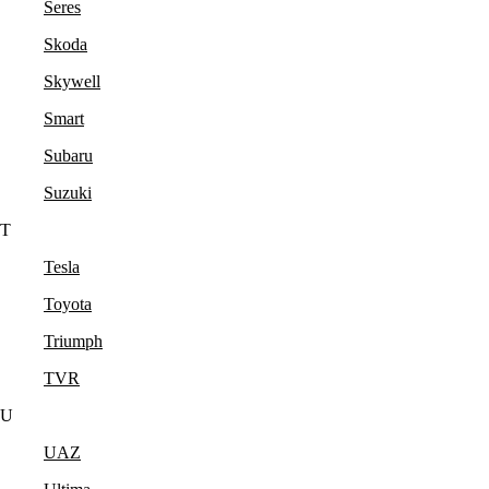
Seres
Skoda
Skywell
Smart
Subaru
Suzuki
T
Tesla
Toyota
Triumph
TVR
U
UAZ