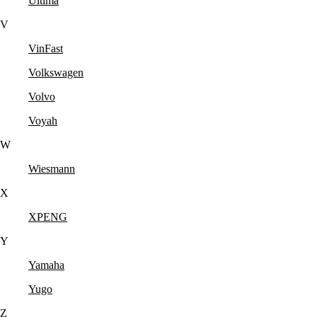
Ultima
V
VinFast
Volkswagen
Volvo
Voyah
W
Wiesmann
X
XPENG
Y
Yamaha
Yugo
Z