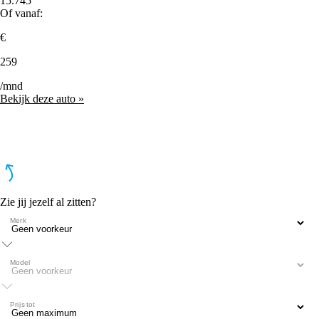
15.745
Of vanaf:
€
259
/mnd
Bekijk deze auto »
Zie jij jezelf al zitten?
Merk
Model
Prijs tot