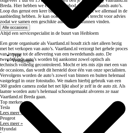
ongeveer 1 uur en 15 minuten rijden ben je namelijk bij Vaartland.nl
Breda. Hier hebben we een ruim aanbod aan tweedehands auto’s.
Loop dus gerust een keer binnen om te kijken wat we allemaal in de
aanbieding hebben. Je kan ook bij de verkopers terecht voor advies
zodat we samen een geschikte auto voor je kunnen vinden.
Alle occasions
Altijd een servicespecialist in de buurt van Heibloem
Een grote organisatie als Vaartland.nl houdt zich niet alleen bezig
met het verkopen van auto’s. Vaartland.nl verzorgt het gehele proces
van inname tot de aflevering van een tweedehands auto. De
Type
tweedehands auto’s worden bij aankomst zowel optisch als
Vestigingen
technisch volledig gecontroleerd. Mocht er iets mis zijn met een van
de occasions, dan wordt dit hersteld door één van onze specialisten.
Vervolgens worden de auto’s zowel van binnen en buiten helemaal
vastgelegd in onze fotostudio. We maken hierbij gebruik van een
360 graden camera zodat het net lijkt alsof je zelf in de auto zit. Als
laatste worden auto’s helemaal schoongemaakt alvorens ze naar
Vaartland.nl Breda gaan.
Top merken
Tesla
Lees meer »
Peugeot
Lees meer »
Hyundai