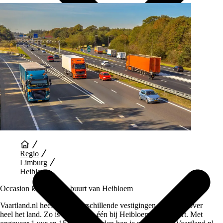
Auto Diensten
Regio
Limburg
Heibloem
Occasion kopen in de buurt van Heibloem
Vaartland.nl heeft wel 5 verschillende vestigingen verspreid over
heel het land. Zo is er dus ook één bij Heibloem in de buurt. Met