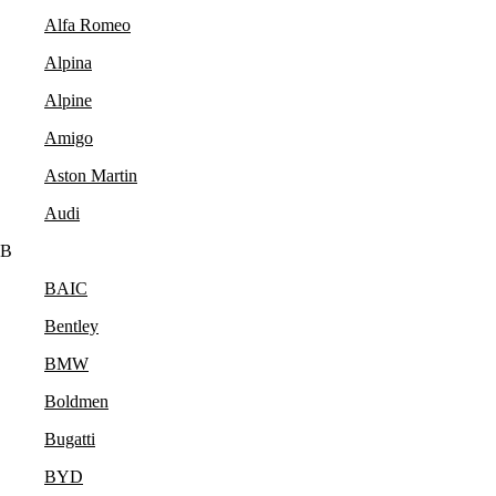
Alfa Romeo
Alpina
Alpine
Amigo
Aston Martin
Audi
B
BAIC
Bentley
BMW
Boldmen
Bugatti
BYD