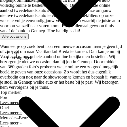
mogelijk om makkelijk en snel vanuit huis, jouw nieuwe auto
volledig online te bestellen in Gennep. Ons uitgebreide online
aanbod tweedehands auto’s biedt altijd genoeg keuze om jouw
nieuwe tweedehands auto te vinden. Met de zoekfilters op onze
website vul je eenvoudig jouw voorkeuren in waarbij de juiste auto
voor jou vanzelf naar voren komt. En dit allemaal gewoon thuis
vanaf de bank in Gennep. Hoe handig is dat!
Alle occasions
Wanneer je op zoek bent naar een nieuwe occasion maar je geen tijd
of zin hebt om naar Vaartland.nl Breda te komen. Dan kan je nu bij
Type
Vaartland.nl ons gehele aanbod online bekijken en bestellen. Wij
Vestigingen
bezorgen je nieuwe occasion dan bij jou in Gennep. Door middel
van 360 graden foto’s proberen we je online een zo goed mogelijk
beeld te geven van onze occasions. Zo wordt het dus eigenlijk
overbodig om nog naar de showroom te komen en bepaalt jij vanuit
je stoel in Gennep welke auto er het beste bij je past. Wij bezorgen
hem vervolgens bij je thuis.
Top merken
Ford
Lees meer »
Opel
Lees meer »
Mercedes-Benz
Lees meer »