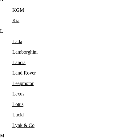
KGM
Kia
L
Lada
Lamborghini
Lancia
Land Rover
Leapmotor
Lexus
Lotus
Lucid
Lynk & Co
M