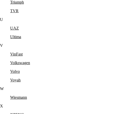
Triumph
TVR
U
UAZ
Ultima
V
VinFast
Volkswagen
Volvo
Voyah
W
Wiesmann
X