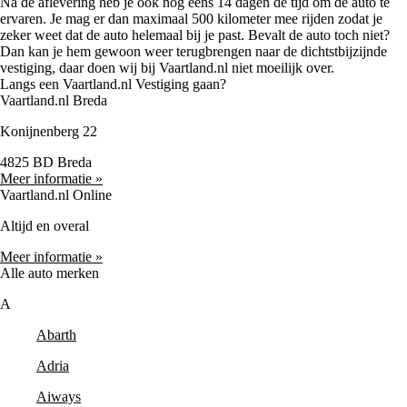
Na de aflevering heb je ook nog eens 14 dagen de tijd om de auto te
ervaren. Je mag er dan maximaal 500 kilometer mee rijden zodat je
zeker weet dat de auto helemaal bij je past. Bevalt de auto toch niet?
Dan kan je hem gewoon weer terugbrengen naar de dichtstbijzijnde
vestiging, daar doen wij bij Vaartland.nl niet moeilijk over.
Langs een Vaartland.nl Vestiging gaan?
Vaartland.nl Breda
Konijnenberg 22
4825 BD Breda
Meer informatie »
Vaartland.nl Online
Altijd en overal
Meer informatie »
Alle auto merken
A
Abarth
Adria
Aiways