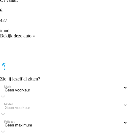
Of vanaf:
€
427
/mnd
Bekijk deze auto »
Zie jij jezelf al zitten?
Merk
Model
Prijs tot