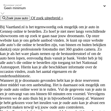
Bouwjaar vanaf
Of zoek uitgebreid »
Zoek jouw auto
Bij Vaartland.nl is het tegenwoordig ook mogelijk om je auto in
Gennep online te bestellen. Zo hoef je niet meer langs verschillende
showrooms om op zoek te gaan naar jouw droomauto. Op onze
website kan je ons gehele aanbod vinden. Je kunt op onze website
alle auto’s die online te bestellen zijn, van binnen en buiten bekijken
dankzij onze professionele fotostudio met 360 graden camera. Zo
kan je als het ware plaats nemen op de bestuurdersstoel of om de
auto heen lopen, eenvoudig thuis vanuit je bank. Verder heb je bij
alle auto’s die online te bestellen zijn toegang tot het Nationaal
Autorapport. Hierin kan je alle beschikbare informatie over de
occasion vinden, zoals het aantal eigenaren en de
onderhoudshistorie.
Wanneer jij je droomauto gevonden hebt kan je deze reserveren
door middel van een aanbetaling. Het is daarnaast ook mogelijk om
je oude auto online weer in te ruilen. Vul de gegevens van je auto in
en je ontvangt van ons binnen 60 minuten een voorstel. Vervolgens
leveren we de auto thuis bij je in bijvoorbeeld Gennep af. Wanneer
je hebt gekozen voor het inruilen van je oude auto kan je alvast een
proefrit maken terwijl wij jouw oude auto controleren.