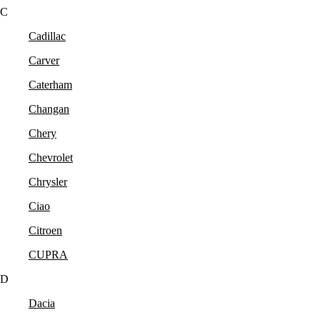
C
Cadillac
Carver
Caterham
Changan
Chery
Chevrolet
Chrysler
Ciao
Citroen
CUPRA
D
Dacia