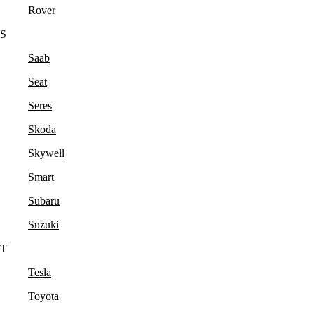
Rover
S
Saab
Seat
Seres
Skoda
Skywell
Smart
Subaru
Suzuki
T
Tesla
Toyota