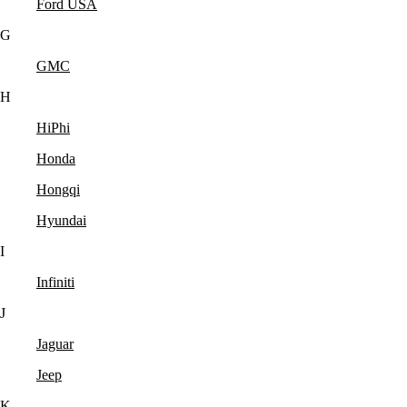
Ford USA
G
GMC
H
HiPhi
Honda
Hongqi
Hyundai
I
Infiniti
J
Jaguar
Jeep
K