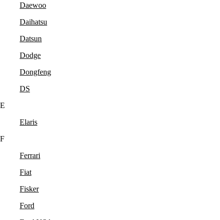
Daewoo
Daihatsu
Datsun
Dodge
Dongfeng
DS
E
Elaris
F
Ferrari
Fiat
Fisker
Ford