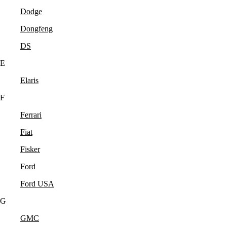
Dodge
Dongfeng
DS
E
Elaris
F
Ferrari
Fiat
Fisker
Ford
Ford USA
G
GMC