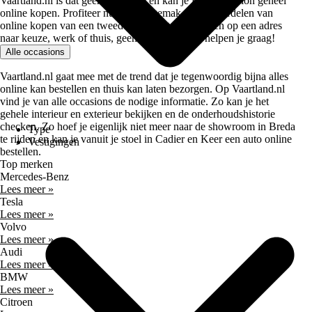
Vaartland.nl is dat geen probleem en kan je jouw occasion geheel
online kopen. Profiteer nu van het gemak en de voordelen van
online kopen van een tweedehands auto. Afleveren op een adres
naar keuze, werk of thuis, geen probleem. Wij helpen je graag!
Alle occasions
Vaartland.nl gaat mee met de trend dat je tegenwoordig bijna alles
online kan bestellen en thuis kan laten bezorgen. Op Vaartland.nl
vind je van alle occasions de nodige informatie. Zo kan je het
gehele interieur en exterieur bekijken en de onderhoudshistorie
checken. Zo hoef je eigenlijk niet meer naar de showroom in Breda
Type
te rijden en kan je vanuit je stoel in Cadier en Keer een auto online
Vestigingen
bestellen.
Top merken
Mercedes-Benz
Lees meer »
Tesla
Lees meer »
Volvo
Lees meer »
Audi
Lees meer »
BMW
Lees meer »
Citroen