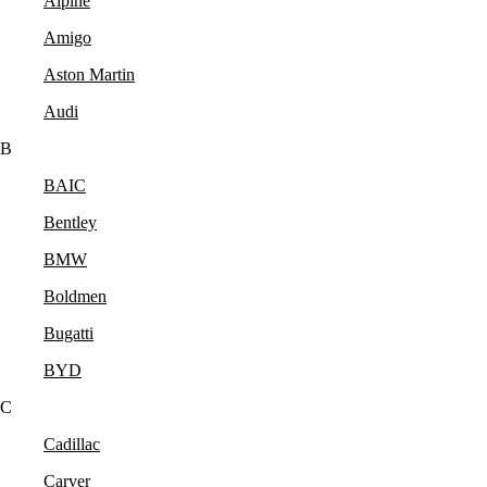
Alpine
Amigo
Aston Martin
Audi
B
BAIC
Bentley
BMW
Boldmen
Bugatti
BYD
C
Cadillac
Carver