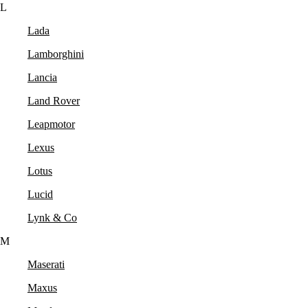
L
Lada
Lamborghini
Lancia
Land Rover
Leapmotor
Lexus
Lotus
Lucid
Lynk & Co
M
Maserati
Maxus