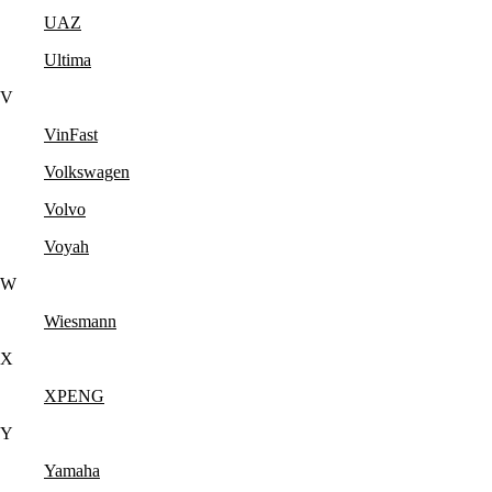
UAZ
Ultima
V
VinFast
Volkswagen
Volvo
Voyah
W
Wiesmann
X
XPENG
Y
Yamaha