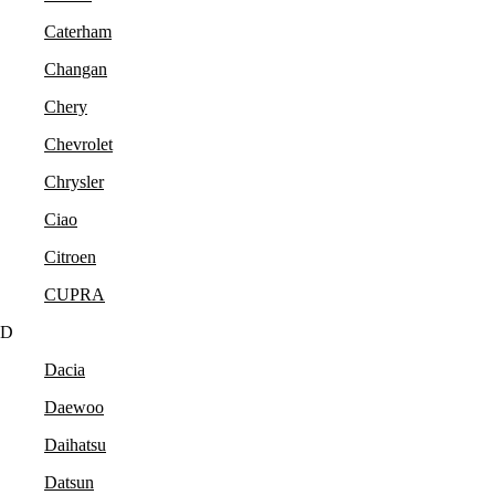
Caterham
Changan
Chery
Chevrolet
Chrysler
Ciao
Citroen
CUPRA
D
Dacia
Daewoo
Daihatsu
Datsun