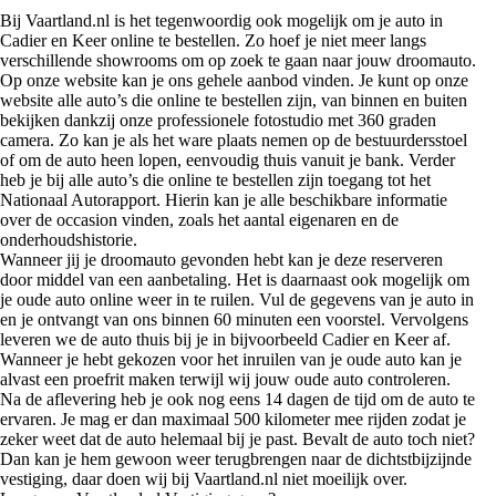
Bij Vaartland.nl is het tegenwoordig ook mogelijk om je auto in
Cadier en Keer online te bestellen. Zo hoef je niet meer langs
verschillende showrooms om op zoek te gaan naar jouw droomauto.
Op onze website kan je ons gehele aanbod vinden. Je kunt op onze
website alle auto’s die online te bestellen zijn, van binnen en buiten
bekijken dankzij onze professionele fotostudio met 360 graden
camera. Zo kan je als het ware plaats nemen op de bestuurdersstoel
of om de auto heen lopen, eenvoudig thuis vanuit je bank. Verder
heb je bij alle auto’s die online te bestellen zijn toegang tot het
Nationaal Autorapport. Hierin kan je alle beschikbare informatie
over de occasion vinden, zoals het aantal eigenaren en de
onderhoudshistorie.
Wanneer jij je droomauto gevonden hebt kan je deze reserveren
door middel van een aanbetaling. Het is daarnaast ook mogelijk om
je oude auto online weer in te ruilen. Vul de gegevens van je auto in
en je ontvangt van ons binnen 60 minuten een voorstel. Vervolgens
leveren we de auto thuis bij je in bijvoorbeeld Cadier en Keer af.
Wanneer je hebt gekozen voor het inruilen van je oude auto kan je
alvast een proefrit maken terwijl wij jouw oude auto controleren.
Na de aflevering heb je ook nog eens 14 dagen de tijd om de auto te
ervaren. Je mag er dan maximaal 500 kilometer mee rijden zodat je
zeker weet dat de auto helemaal bij je past. Bevalt de auto toch niet?
Dan kan je hem gewoon weer terugbrengen naar de dichtstbijzijnde
vestiging, daar doen wij bij Vaartland.nl niet moeilijk over.