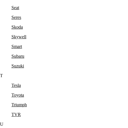
Seat
Seres
Skoda
Skywell
Smart
Subaru
Suzuki
T
Tesla
Toyota
Triumph
TVR
U