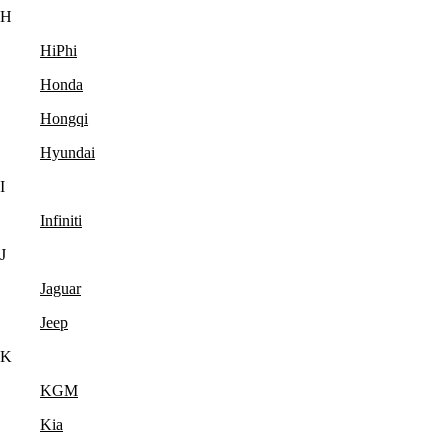
H
HiPhi
Honda
Hongqi
Hyundai
I
Infiniti
J
Jaguar
Jeep
K
KGM
Kia