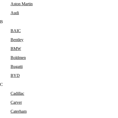
Aston Martin
Audi
B
BAIC
Bentley
BMW
Boldmen
Bugatti
BYD
C
Cadillac
Carver
Caterham