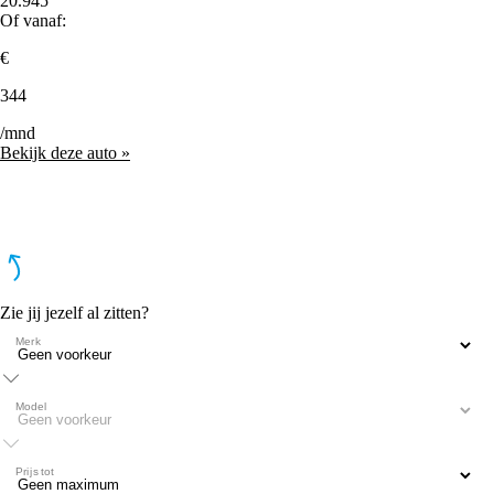
20.945
Of vanaf:
€
344
/mnd
Bekijk deze auto »
Zie jij jezelf al zitten?
Merk
Model
Prijs tot