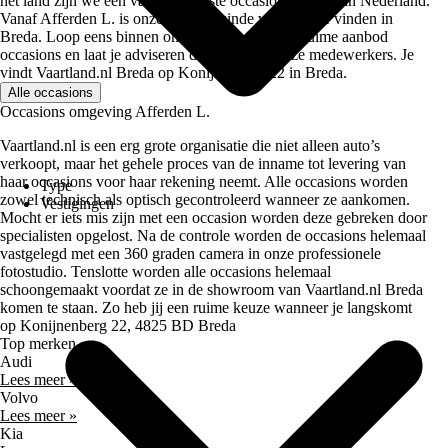
het land zijn we één van de grootste occasiondealers van Nederland.
Vanaf Afferden L. is onze dichtsbijzinde vestiging te vinden in
Breda. Loop eens binnen om te kijken naar ons ruime aanbod
occasions en laat je adviseren door één van onze medewerkers. Je
vindt Vaartland.nl Breda op Konijnenberg 22 in Breda.
Alle occasions
Occasions omgeving Afferden L.
Vaartland.nl is een erg grote organisatie die niet alleen auto’s
verkoopt, maar het gehele proces van de inname tot levering van
haar occasions voor haar rekening neemt. Alle occasions worden
Type
zowel technisch als optisch gecontroleerd wanneer ze aankomen.
Vestigingen
Mocht er iets mis zijn met een occasion worden deze gebreken door
specialisten opgelost. Na de controle worden de occasions helemaal
vastgelegd met een 360 graden camera in onze professionele
fotostudio. Tenslotte worden alle occasions helemaal
schoongemaakt voordat ze in de showroom van Vaartland.nl Breda
komen te staan. Zo heb jij een ruime keuze wanneer je langskomt
op Konijnenberg 22, 4825 BD Breda
Top merken
Audi
Lees meer »
Volvo
Lees meer »
Kia