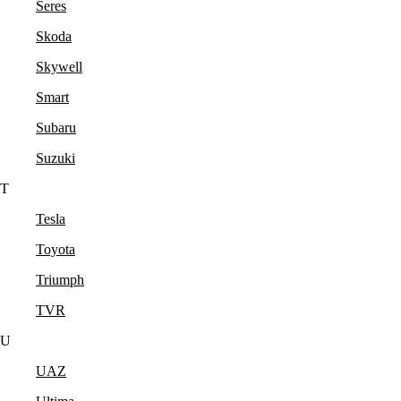
Seres
Skoda
Skywell
Smart
Subaru
Suzuki
T
Tesla
Toyota
Triumph
TVR
U
UAZ