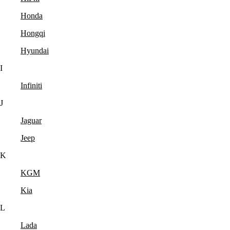
Honda
Hongqi
Hyundai
I
Infiniti
J
Jaguar
Jeep
K
KGM
Kia
L
Lada