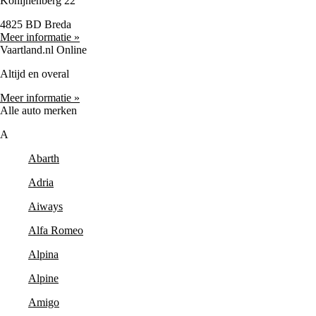
Konijnenberg 22
4825 BD Breda
Meer informatie »
Vaartland.nl Online
Altijd en overal
Meer informatie »
Alle auto merken
A
Abarth
Adria
Aiways
Alfa Romeo
Alpina
Alpine
Amigo