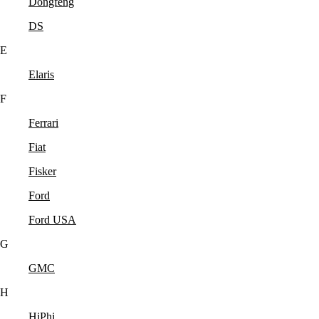
Dongfeng
DS
E
Elaris
F
Ferrari
Fiat
Fisker
Ford
Ford USA
G
GMC
H
HiPhi