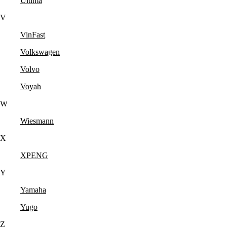
Ultima
V
VinFast
Volkswagen
Volvo
Voyah
W
Wiesmann
X
XPENG
Y
Yamaha
Yugo
Z