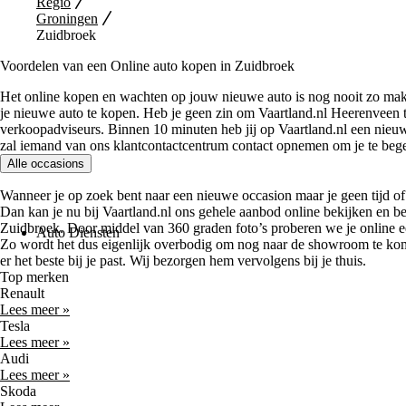
Regio
Groningen
Zuidbroek
Voordelen van een Online auto kopen in Zuidbroek
Het online kopen en wachten op jouw nieuwe auto is nog nooit zo makk
je nieuwe auto te kopen. Heb je geen zin om Vaartland.nl Heerenveen 
verkoopadviseurs. Binnen 10 minuten heb jij op Vaartland.nl een nieu
zal iemand van ons klantcontactcentrum contact opnemen om je te bege
Alle occasions
Wanneer je op zoek bent naar een nieuwe occasion maar je geen tijd o
Dan kan je nu bij Vaartland.nl ons gehele aanbod online bekijken en be
Zuidbroek. Door middel van 360 graden foto’s proberen we je online e
Auto Diensten
Zo wordt het dus eigenlijk overbodig om nog naar de showroom te komen
er het beste bij je past. Wij bezorgen hem vervolgens bij je thuis.
Top merken
Renault
Lees meer »
Tesla
Lees meer »
Audi
Lees meer »
Skoda