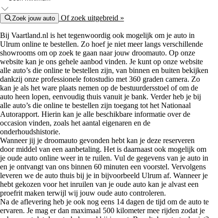
Of zoek uitgebreid »
Zoek jouw auto
Bij Vaartland.nl is het tegenwoordig ook mogelijk om je auto in
Ulrum online te bestellen. Zo hoef je niet meer langs verschillende
showrooms om op zoek te gaan naar jouw droomauto. Op onze
website kan je ons gehele aanbod vinden. Je kunt op onze website
alle auto’s die online te bestellen zijn, van binnen en buiten bekijken
dankzij onze professionele fotostudio met 360 graden camera. Zo
kan je als het ware plaats nemen op de bestuurdersstoel of om de
auto heen lopen, eenvoudig thuis vanuit je bank. Verder heb je bij
alle auto’s die online te bestellen zijn toegang tot het Nationaal
Autorapport. Hierin kan je alle beschikbare informatie over de
occasion vinden, zoals het aantal eigenaren en de
onderhoudshistorie.
Wanneer jij je droomauto gevonden hebt kan je deze reserveren
door middel van een aanbetaling. Het is daarnaast ook mogelijk om
je oude auto online weer in te ruilen. Vul de gegevens van je auto in
en je ontvangt van ons binnen 60 minuten een voorstel. Vervolgens
leveren we de auto thuis bij je in bijvoorbeeld Ulrum af. Wanneer je
hebt gekozen voor het inruilen van je oude auto kan je alvast een
proefrit maken terwijl wij jouw oude auto controleren.
Na de aflevering heb je ook nog eens 14 dagen de tijd om de auto te
ervaren. Je mag er dan maximaal 500 kilometer mee rijden zodat je