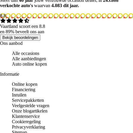
Meer dan
40 jaar
jouw vertrouwde occasion dealer, al
245.808
verkochte auto's
waarvan
4.083 dit jaar.
8.8
Vaartland scoort een 8.8
en 89% beveelt ons aan
Bekijk beoordelingen
Ons aanbod
Alle occasions
Alle aanbiedingen
Auto online kopen
Informatie
Online kopen
Financiering
Inruilen
Servicepakketten
Veelgestelde vragen
Onze blogartikelen
Klantenservice
Cookieregeling
Privacyverklaring
Sitemap