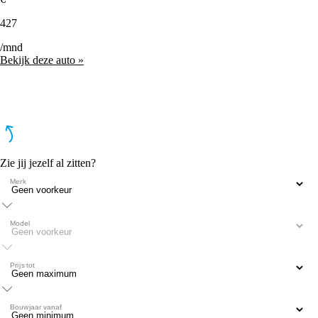
427
/mnd
Bekijk deze auto »
Zie jij jezelf al zitten?
Merk
Model
Prijs tot
Bouwjaar vanaf