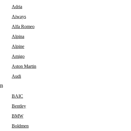
Adria
Aiways
Alfa Romeo
Alpina
Alpine
Amigo
Aston Martin
Audi
B
BAIC
Bentley
BMW
Boldmen