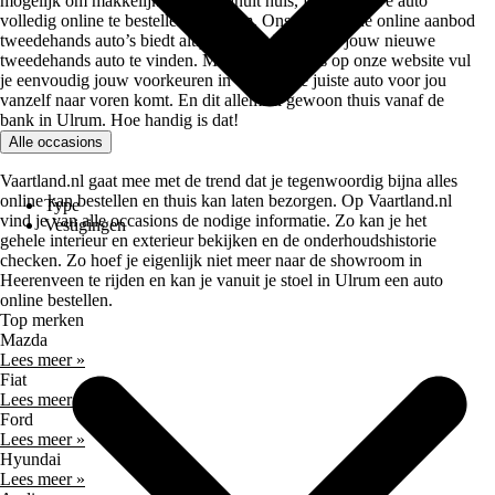
mogelijk om makkelijk en snel vanuit huis, jouw nieuwe auto
volledig online te bestellen in Ulrum. Ons uitgebreide online aanbod
tweedehands auto’s biedt altijd genoeg keuze om jouw nieuwe
tweedehands auto te vinden. Met de zoekfilters op onze website vul
je eenvoudig jouw voorkeuren in waarbij de juiste auto voor jou
vanzelf naar voren komt. En dit allemaal gewoon thuis vanaf de
bank in Ulrum. Hoe handig is dat!
Alle occasions
Vaartland.nl gaat mee met de trend dat je tegenwoordig bijna alles
online kan bestellen en thuis kan laten bezorgen. Op Vaartland.nl
Type
vind je van alle occasions de nodige informatie. Zo kan je het
Vestigingen
gehele interieur en exterieur bekijken en de onderhoudshistorie
checken. Zo hoef je eigenlijk niet meer naar de showroom in
Heerenveen te rijden en kan je vanuit je stoel in Ulrum een auto
online bestellen.
Top merken
Mazda
Lees meer »
Fiat
Lees meer »
Ford
Lees meer »
Hyundai
Lees meer »