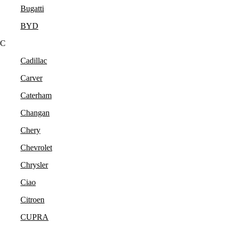
Bugatti
BYD
C
Cadillac
Carver
Caterham
Changan
Chery
Chevrolet
Chrysler
Ciao
Citroen
CUPRA