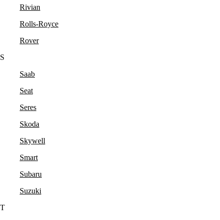
Rivian
Rolls-Royce
Rover
S
Saab
Seat
Seres
Skoda
Skywell
Smart
Subaru
Suzuki
T