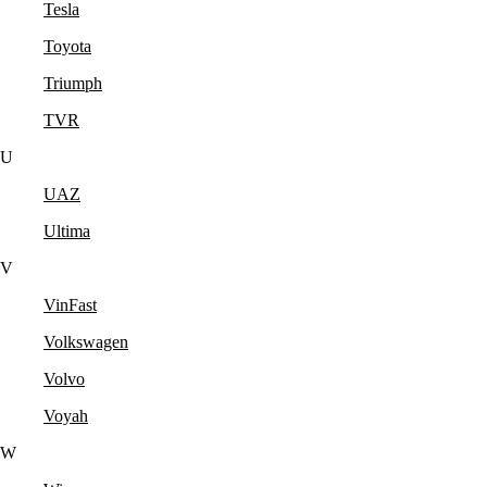
Tesla
Toyota
Triumph
TVR
U
UAZ
Ultima
V
VinFast
Volkswagen
Volvo
Voyah
W