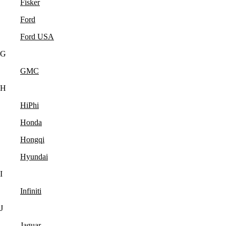
Fisker
Ford
Ford USA
G
GMC
H
HiPhi
Honda
Hongqi
Hyundai
I
Infiniti
J
Jaguar