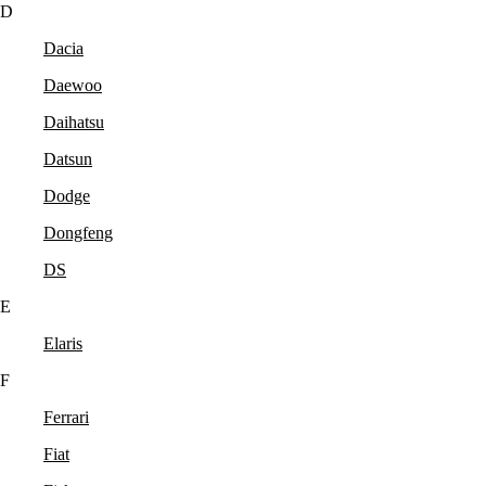
D
Dacia
Daewoo
Daihatsu
Datsun
Dodge
Dongfeng
DS
E
Elaris
F
Ferrari
Fiat