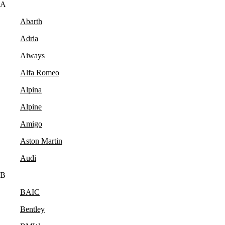
A
Abarth
Adria
Aiways
Alfa Romeo
Alpina
Alpine
Amigo
Aston Martin
Audi
B
BAIC
Bentley