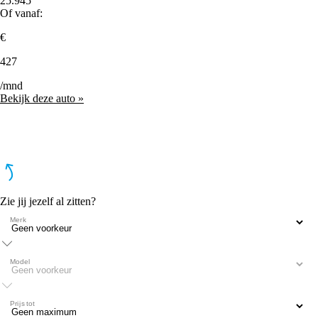
25.945
Of vanaf:
€
427
/mnd
Bekijk deze auto »
Zie jij jezelf al zitten?
Merk
Model
Prijs tot