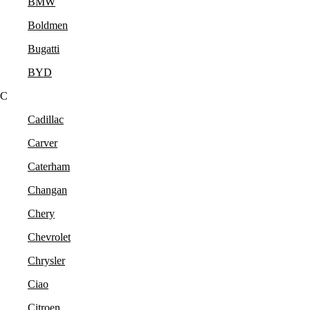
BMW
Boldmen
Bugatti
BYD
C
Cadillac
Carver
Caterham
Changan
Chery
Chevrolet
Chrysler
Ciao
Citroen