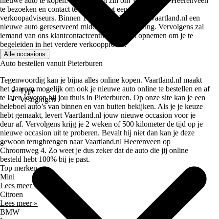
nieuwe auto te kopen. Heb je geen zin om Vaartland.nl Heerenveen
te bezoeken en contact te hebben met een van onze
verkoopadviseurs. Binnen 10 minuten heb jij op Vaartland.nl een
nieuwe auto gereserveerd middels een aanbetaling. Vervolgens zal
iemand van ons klantcontactcentrum contact opnemen om je te
begeleiden in het verdere verkoopproces.
Alle occasions
Auto bestellen vanuit Pieterburen
Tegenwoordig kan je bijna alles online kopen. Vaartland.nl maakt
het daarom mogelijk om ook je nieuwe auto online te bestellen en af
Type
te laten leveren bij jou thuis in Pieterburen. Op onze site kan je een
Vestigingen
heleboel auto’s van binnen en van buiten bekijken. Als je je keuze
hebt gemaakt, levert Vaartland.nl jouw nieuwe occasion voor je
deur af. Vervolgens krijg je 2 weken of 500 kilometer de tijd op je
nieuwe occasion uit te proberen. Bevalt hij niet dan kan je deze
gewoon terugbrengen naar Vaartland.nl Heerenveen op
Chroomweg 4. Zo weet je dus zeker dat de auto die jij online
besteld hebt 100% bij je past.
Top merken
Mini
Lees meer »
Citroen
Lees meer »
BMW