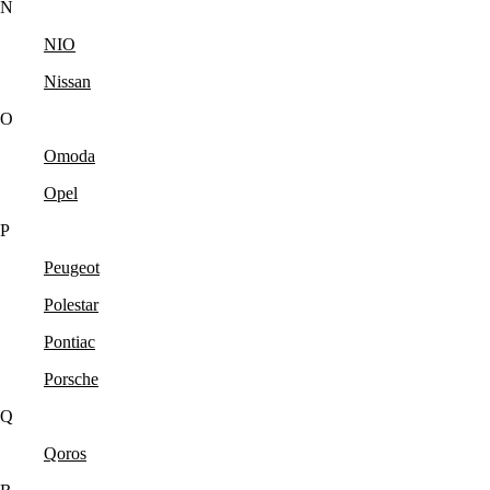
N
NIO
Nissan
O
Omoda
Opel
P
Peugeot
Polestar
Pontiac
Porsche
Q
Qoros