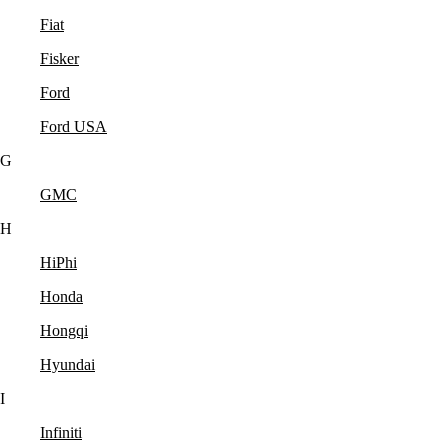
Fiat
Fisker
Ford
Ford USA
G
GMC
H
HiPhi
Honda
Hongqi
Hyundai
I
Infiniti