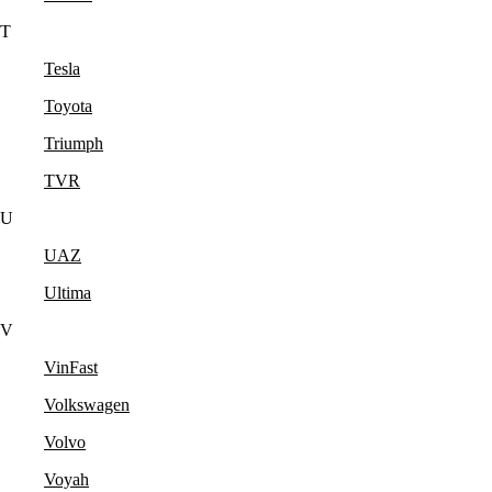
T
Tesla
Toyota
Triumph
TVR
U
UAZ
Ultima
V
VinFast
Volkswagen
Volvo
Voyah