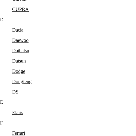
CUPRA
D
Dacia
Daewoo
Daihatsu
Datsun
Dodge
Dongfeng
DS
E
Elaris
F
Ferrari