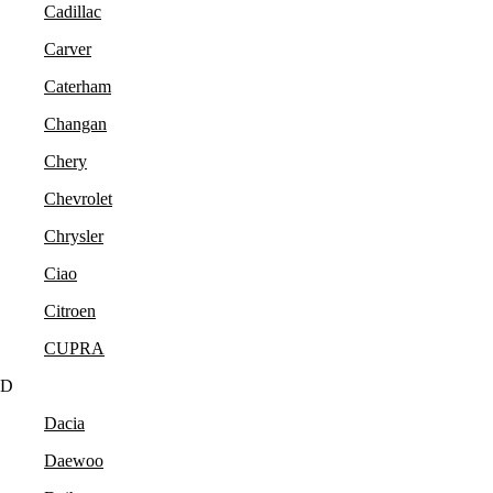
Cadillac
Carver
Caterham
Changan
Chery
Chevrolet
Chrysler
Ciao
Citroen
CUPRA
D
Dacia
Daewoo