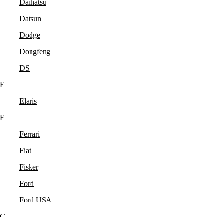
Daihatsu
Datsun
Dodge
Dongfeng
DS
E
Elaris
F
Ferrari
Fiat
Fisker
Ford
Ford USA
G