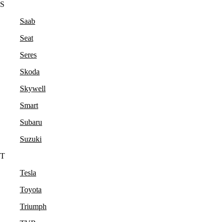
S
Saab
Seat
Seres
Skoda
Skywell
Smart
Subaru
Suzuki
T
Tesla
Toyota
Triumph