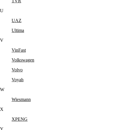
TVR
U
UAZ
Ultima
V
VinFast
Volkswagen
Volvo
Voyah
W
Wiesmann
X
XPENG
Y