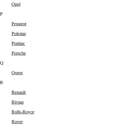
Opel
P
Peugeot
Polestar
Pontiac
Porsche
Q
Qoros
R
Renault
Rivian
Rolls-Royce
Rover