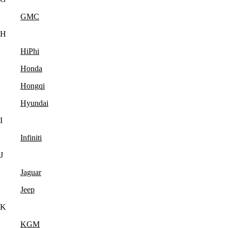
GMC
H
HiPhi
Honda
Hongqi
Hyundai
I
Infiniti
J
Jaguar
Jeep
K
KGM