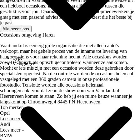
aangekomen in Vaartland.nl Heerenveen heb je een ruime keuze uit
een heleboel occasions. Zo zit er bijna altijd een auto tussen die
geschikt is voor jou. Daarnaast helpen onze verkoopmedewerkers je
graag met een passend advies zodat je de auto kiest die het beste bij
je past.
Alle occasions
Occasions omgeving Haren
Vaartland.nl is een erg grote organisatie die niet alleen auto’s
verkoopt, maar het gehele proces van de inname tot levering van
haar occasions voor haar rekening neemt. Alle occasions worden
Type
zowel technisch als optisch gecontroleerd wanneer ze aankomen.
Vestigingen
Mocht er iets mis zijn met een occasion worden deze gebreken door
specialisten opgelost. Na de controle worden de occasions helemaal
vastgelegd met een 360 graden camera in onze professionele
fotostudio. Tenslotte worden alle occasions helemaal
schoongemaakt voordat ze in de showroom van Vaartland.nl
Heerenveen komen te staan. Zo heb jij een ruime keuze wanneer je
langskomt op Chroomweg 4 8445 PN Heerenveen
Top merken
Opel
Lees meer »
Audi
Lees meer »
BMW