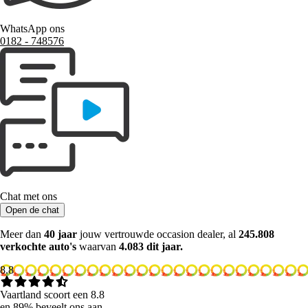
WhatsApp ons
0182 ‑ 748576
Chat met ons
Open de chat
Meer dan
40 jaar
jouw vertrouwde occasion dealer, al
245.808
verkochte auto's
waarvan
4.083 dit jaar.
8.8
Vaartland scoort een 8.8
en 89% beveelt ons aan