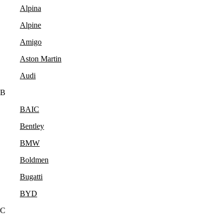
Alpina
Alpine
Amigo
Aston Martin
Audi
B
BAIC
Bentley
BMW
Boldmen
Bugatti
BYD
C