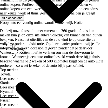
Vaartland.nl is dat geen probleem en kan je jouw occasion geheel
online kopen. Profiteer nu van het gemak en de voordelen van
online kopen van een tweedehands auto. Afleveren op een adres
naar keuze, werk of thuis, geen probleem. Wij helpen je graag!
Alle occasions
Koop auto eenvoudig online vanuit Winterswijk Kotten
Dankzij onze fotostudio met camera die 360 graden foto’s kan
maken kun je op onze site auto’s volledig van binnen en van buiten
bekijken. Naast het uiterlijk van de auto vind je op onze site de
volledige onderhoudshistorie. Op deze manier proberen wij je alle
Type
informatie over een occasion te geven zonder dat je daarvoor
Vestigingen
Winterswijk Kotten hoeft te verlaten om naar de showroom te
komen. Wanneer je een auto online besteld wordt deze bij je thuis
bezorgd waarna je 2 weken of 500 kilometer krijgt om de auto uit te
proberen. Zo weet je zeker of de auto bij je past of niet.
Top merken
Toyota
Lees meer »
Skoda
Lees meer »
Hyundai
Lees meer »
Nissan
Lees meer »