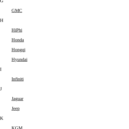
G
GMC
H
HiPhi
Honda
Hongqi
Hyundai
I
Infiniti
J
Jaguar
Jeep
K
KGM