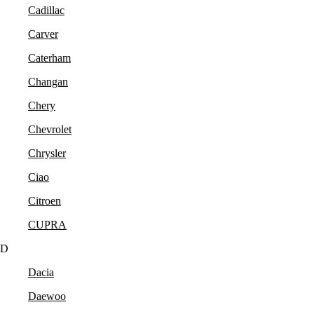
Cadillac
Carver
Caterham
Changan
Chery
Chevrolet
Chrysler
Ciao
Citroen
CUPRA
D
Dacia
Daewoo