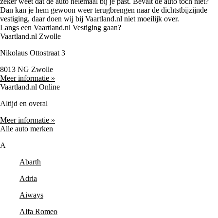
zeker weet dat de auto helemaal bij je past. Bevalt de auto toch niet?
Dan kan je hem gewoon weer terugbrengen naar de dichtstbijzijnde
vestiging, daar doen wij bij Vaartland.nl niet moeilijk over.
Langs een Vaartland.nl Vestiging gaan?
Vaartland.nl Zwolle
Nikolaus Ottostraat 3
8013 NG Zwolle
Meer informatie »
Vaartland.nl Online
Altijd en overal
Meer informatie »
Alle auto merken
A
Abarth
Adria
Aiways
Alfa Romeo