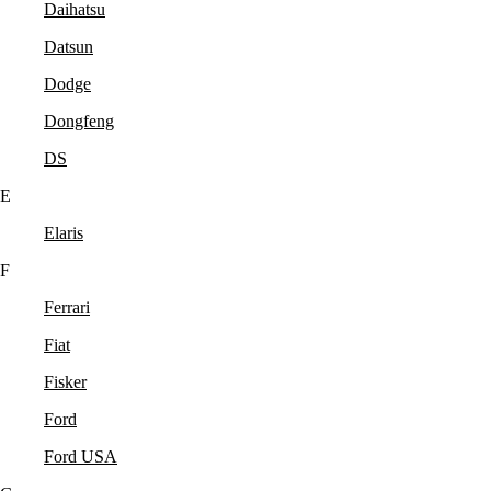
Daihatsu
Datsun
Dodge
Dongfeng
DS
E
Elaris
F
Ferrari
Fiat
Fisker
Ford
Ford USA