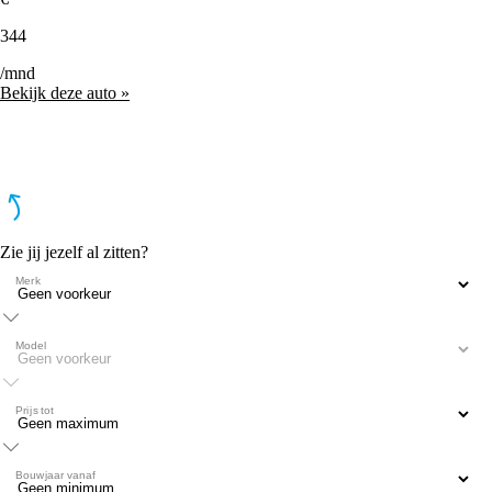
344
/mnd
Bekijk deze auto »
Zie jij jezelf al zitten?
Merk
Model
Prijs tot
Bouwjaar vanaf