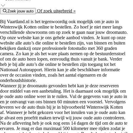
Of zoek uitgebreid »
Zoek jouw auto
Bij Vaartland.nl is het tegenwoordig ook mogelijk om je auto in
Winterswijk Kotten online te bestellen. Zo hoef je niet meer langs
verschillende showrooms om op zoek te gaan naar jouw droomauto.
Op onze website kan je ons gehele aanbod vinden. Je kunt op onze
website alle auto’s die online te bestellen zijn, van binnen en buiten
bekijken dankzij onze professionele fotostudio met 360 graden
camera. Zo kan je als het ware plaats nemen op de bestuurdersstoel
of om de auto heen lopen, eenvoudig thuis vanuit je bank. Verder
heb je bij alle auto’s die online te bestellen zijn toegang tot het
Nationaal Autorapport. Hierin kan je alle beschikbare informatie
over de occasion vinden, zoals het aantal eigenaren en de
onderhoudshistorie.
Wanneer jij je droomauto gevonden hebt kan je deze reserveren
door middel van een aanbetaling. Het is daarnaast ook mogelijk om
je oude auto online weer in te ruilen. Vul de gegevens van je auto in
en je ontvangt van ons binnen 60 minuten een voorstel. Vervolgens
leveren we de auto thuis bij je in bijvoorbeeld Winterswijk Kotten
af. Wanneer je hebt gekozen voor het inruilen van je oude auto kan
je alvast een proefrit maken terwijl wij jouw oude auto controleren.
Na de aflevering heb je ook nog eens 14 dagen de tijd om de auto te
ervaren. Je mag er dan maximaal 500 kilometer mee rijden zodat je