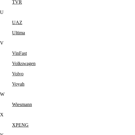
TVR
U
UAZ
Ultima
V
VinFast
Volkswagen
Volvo
Voyah
W
Wiesmann
X
XPENG