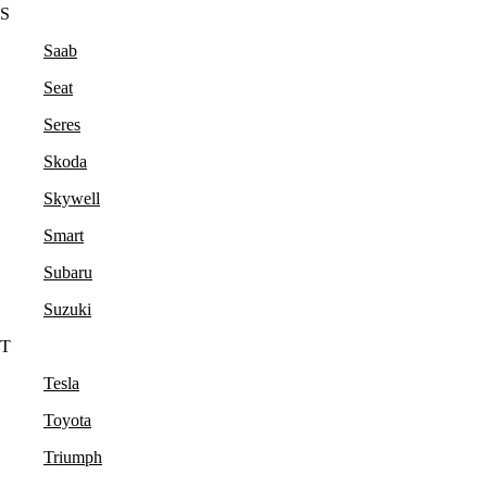
S
Saab
Seat
Seres
Skoda
Skywell
Smart
Subaru
Suzuki
T
Tesla
Toyota
Triumph