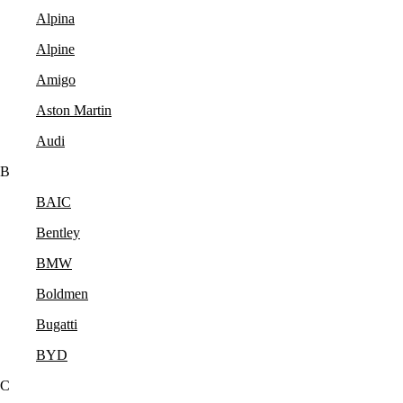
Alpina
Alpine
Amigo
Aston Martin
Audi
B
BAIC
Bentley
BMW
Boldmen
Bugatti
BYD
C