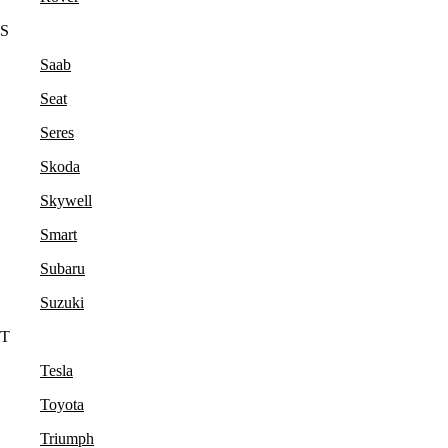
S
Saab
Seat
Seres
Skoda
Skywell
Smart
Subaru
Suzuki
T
Tesla
Toyota
Triumph