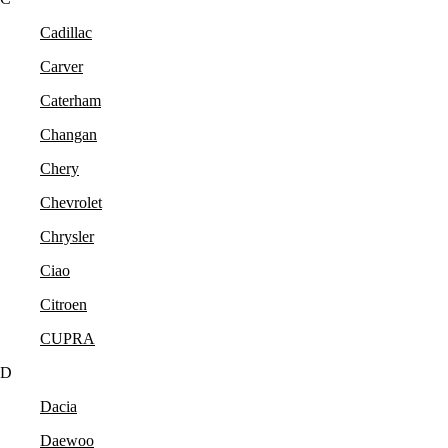
Cadillac
Carver
Caterham
Changan
Chery
Chevrolet
Chrysler
Ciao
Citroen
CUPRA
D
Dacia
Daewoo