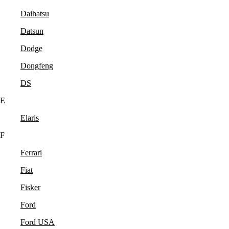
Daihatsu
Datsun
Dodge
Dongfeng
DS
E
Elaris
F
Ferrari
Fiat
Fisker
Ford
Ford USA