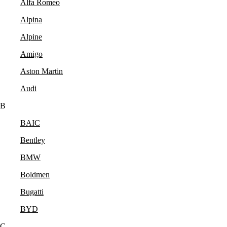
Alfa Romeo
Alpina
Alpine
Amigo
Aston Martin
Audi
B
BAIC
Bentley
BMW
Boldmen
Bugatti
BYD
C