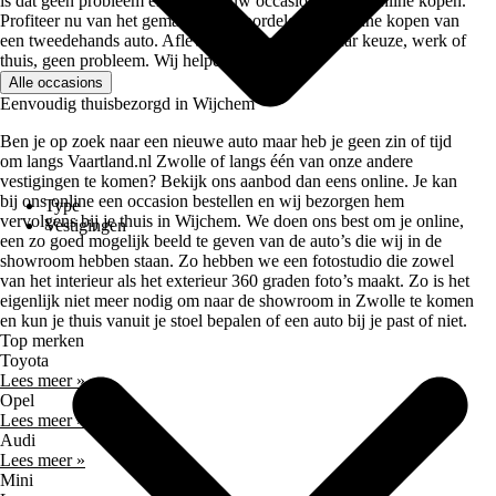
is dat geen probleem en kan je jouw occasion geheel online kopen.
Profiteer nu van het gemak en de voordelen van online kopen van
een tweedehands auto. Afleveren op een adres naar keuze, werk of
thuis, geen probleem. Wij helpen je graag!
Alle occasions
Eenvoudig thuisbezorgd in Wijchem
Ben je op zoek naar een nieuwe auto maar heb je geen zin of tijd
om langs Vaartland.nl Zwolle of langs één van onze andere
vestigingen te komen? Bekijk ons aanbod dan eens online. Je kan
bij ons online een occasion bestellen en wij bezorgen hem
Type
vervolgens bij je thuis in Wijchem. We doen ons best om je online,
Vestigingen
een zo goed mogelijk beeld te geven van de auto’s die wij in de
showroom hebben staan. Zo hebben we een fotostudio die zowel
van het interieur als het exterieur 360 graden foto’s maakt. Zo is het
eigenlijk niet meer nodig om naar de showroom in Zwolle te komen
en kun je thuis vanuit je stoel bepalen of een auto bij je past of niet.
Top merken
Toyota
Lees meer »
Opel
Lees meer »
Audi
Lees meer »
Mini