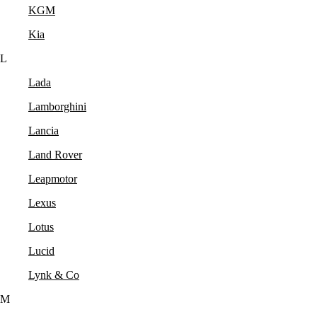
KGM
Kia
L
Lada
Lamborghini
Lancia
Land Rover
Leapmotor
Lexus
Lotus
Lucid
Lynk & Co
M