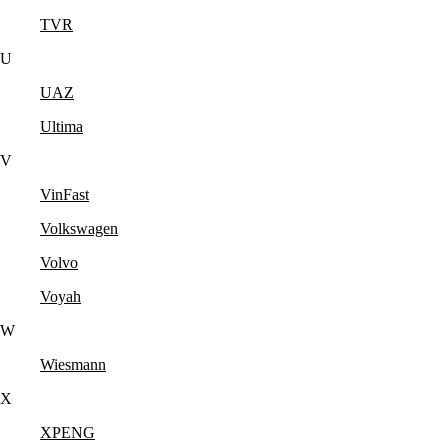
TVR
U
UAZ
Ultima
V
VinFast
Volkswagen
Volvo
Voyah
W
Wiesmann
X
XPENG