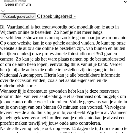
Bouwjaar vanaf
Of zoek uitgebreid »
Zoek jouw auto
Bij Vaartland.nl is het tegenwoordig ook mogelijk om je auto in
Wijchem online te bestellen. Zo hoef je niet meer langs
verschillende showrooms om op zoek te gaan naar jouw droomauto.
Op onze website kan je ons gehele aanbod vinden. Je kunt op onze
website alle auto’s die online te bestellen zijn, van binnen en buiten
bekijken dankzij onze professionele fotostudio met 360 graden
camera. Zo kan je als het ware plaats nemen op de bestuurdersstoel
of om de auto heen lopen, eenvoudig thuis vanuit je bank. Verder
heb je bij alle auto’s die online te bestellen zijn toegang tot het
Nationaal Autorapport. Hierin kan je alle beschikbare informatie
over de occasion vinden, zoals het aantal eigenaren en de
onderhoudshistorie.
Wanneer jij je droomauto gevonden hebt kan je deze reserveren
door middel van een aanbetaling. Het is daarnaast ook mogelijk om
je oude auto online weer in te ruilen. Vul de gegevens van je auto in
en je ontvangt van ons binnen 60 minuten een voorstel. Vervolgens
leveren we de auto thuis bij je in bijvoorbeeld Wijchem af. Wanneer
je hebt gekozen voor het inruilen van je oude auto kan je alvast een
proefrit maken terwijl wij jouw oude auto controleren.
Na de aflevering heb je ook nog eens 14 dagen de tijd om de auto te