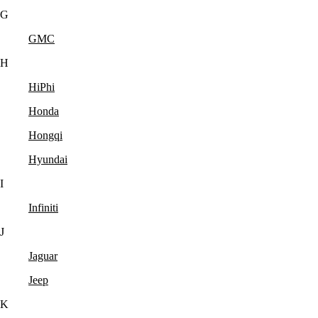
G
GMC
H
HiPhi
Honda
Hongqi
Hyundai
I
Infiniti
J
Jaguar
Jeep
K