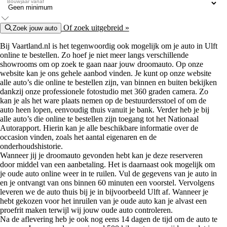
Bouwjaar vanaf
Of zoek uitgebreid »
Zoek jouw auto
Bij Vaartland.nl is het tegenwoordig ook mogelijk om je auto in Ulft
online te bestellen. Zo hoef je niet meer langs verschillende
showrooms om op zoek te gaan naar jouw droomauto. Op onze
website kan je ons gehele aanbod vinden. Je kunt op onze website
alle auto’s die online te bestellen zijn, van binnen en buiten bekijken
dankzij onze professionele fotostudio met 360 graden camera. Zo
kan je als het ware plaats nemen op de bestuurdersstoel of om de
auto heen lopen, eenvoudig thuis vanuit je bank. Verder heb je bij
alle auto’s die online te bestellen zijn toegang tot het Nationaal
Autorapport. Hierin kan je alle beschikbare informatie over de
occasion vinden, zoals het aantal eigenaren en de
onderhoudshistorie.
Wanneer jij je droomauto gevonden hebt kan je deze reserveren
door middel van een aanbetaling. Het is daarnaast ook mogelijk om
je oude auto online weer in te ruilen. Vul de gegevens van je auto in
en je ontvangt van ons binnen 60 minuten een voorstel. Vervolgens
leveren we de auto thuis bij je in bijvoorbeeld Ulft af. Wanneer je
hebt gekozen voor het inruilen van je oude auto kan je alvast een
proefrit maken terwijl wij jouw oude auto controleren.
Na de aflevering heb je ook nog eens 14 dagen de tijd om de auto te