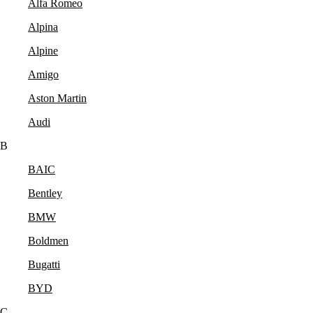
Alfa Romeo
Alpina
Alpine
Amigo
Aston Martin
Audi
B
BAIC
Bentley
BMW
Boldmen
Bugatti
BYD
C