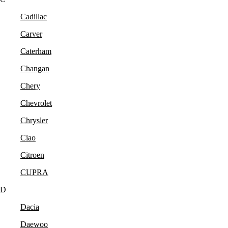
Cadillac
Carver
Caterham
Changan
Chery
Chevrolet
Chrysler
Ciao
Citroen
CUPRA
D
Dacia
Daewoo