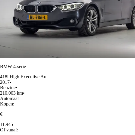
BMW 4-serie
418i High Executive Aut.
2017
•
Benzine
•
210.003 km
•
Automaat
Kopen:
€
11.945
Of vanaf: