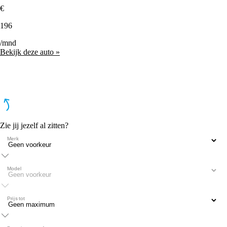
€
196
/mnd
Bekijk deze auto »
Zie jij jezelf al zitten?
Merk
Model
Prijs tot