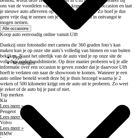
besteld, wordt deze zelfs bij je thuis in Ulft bezorgd. Profiteer bij
ons van de voordelen van het online kopen van een occasion en laat
je nieuwe auto afleveren op een adres naar keuze. Zo hoef je dus
geen vrije dag te nemen om je nieuwe occasion in ontvangst te
mogen nemen.
Alle occasions
Koop auto eenvoudig online vanuit Ulft
Dankzij onze fotostudio met camera die 360 graden foto’s kan
maken kun je op onze site auto’s volledig van binnen en van buiten
bekijken. Naast het uiterlijk van de auto vind je op onze site de
Type
volledige onderhoudshistorie. Op deze manier proberen wij je alle
Vestigingen
informatie over een occasion te geven zonder dat je daarvoor Ulft
hoeft te verlaten om naar de showroom te komen. Wanneer je een
auto online besteld wordt deze bij je thuis bezorgd waarna je 2
weken of 500 kilometer krijgt om de auto uit te proberen. Zo weet
je zeker of de auto bij je past of niet.
Top merken
Kia
Lees meer »
Peugeot
Lees meer »
Volvo
Lees meer »
BMW