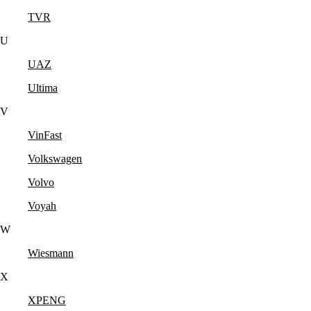
TVR
U
UAZ
Ultima
V
VinFast
Volkswagen
Volvo
Voyah
W
Wiesmann
X
XPENG