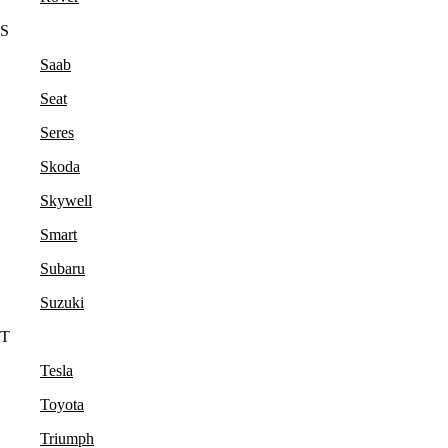
S
Saab
Seat
Seres
Skoda
Skywell
Smart
Subaru
Suzuki
T
Tesla
Toyota
Triumph