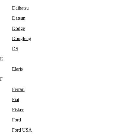
Daihatsu
Datsun
Dodge
Dongfeng
DS
E
Elaris
F
Ferrari
Fiat
Fisker
Ford
Ford USA