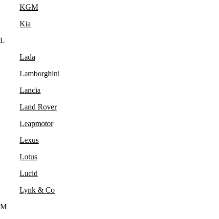
KGM
Kia
L
Lada
Lamborghini
Lancia
Land Rover
Leapmotor
Lexus
Lotus
Lucid
Lynk & Co
M