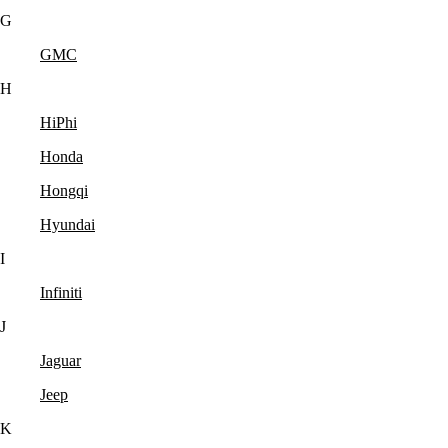
G
GMC
H
HiPhi
Honda
Hongqi
Hyundai
I
Infiniti
J
Jaguar
Jeep
K