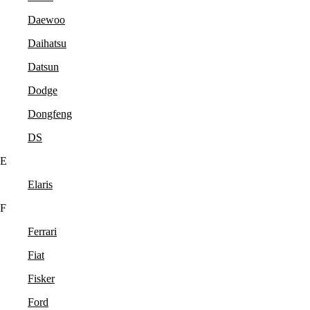
Daewoo
Daihatsu
Datsun
Dodge
Dongfeng
DS
E
Elaris
F
Ferrari
Fiat
Fisker
Ford