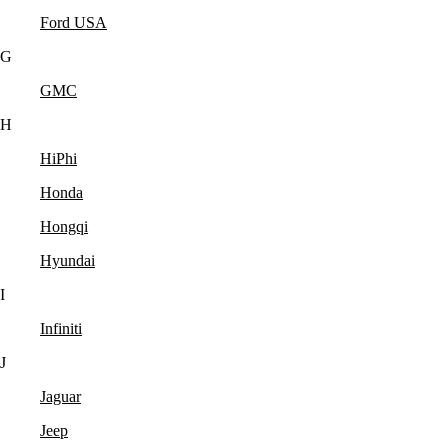
Ford USA
G
GMC
H
HiPhi
Honda
Hongqi
Hyundai
I
Infiniti
J
Jaguar
Jeep