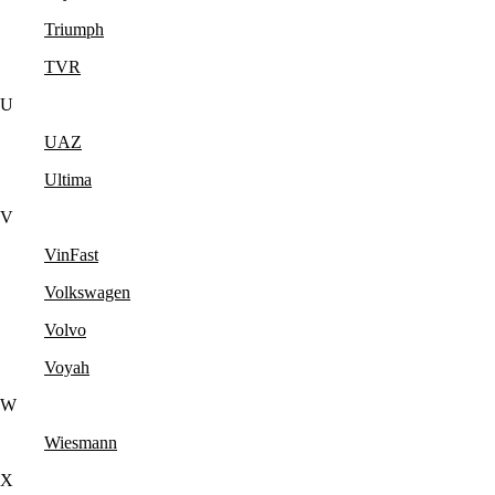
Triumph
TVR
U
UAZ
Ultima
V
VinFast
Volkswagen
Volvo
Voyah
W
Wiesmann
X