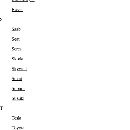
Rover
S
Saab
Seat
Seres
Skoda
Skywell
Smart
Subaru
Suzuki
T
Tesla
Toyota