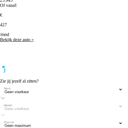
25.945
Of vanaf:
€
427
/mnd
Bekijk deze auto »
Zie jij jezelf al zitten?
Merk
Model
Prijs tot