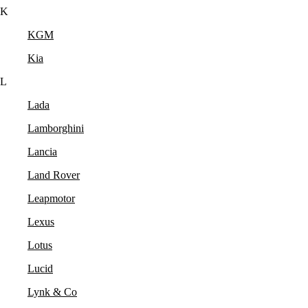
K
KGM
Kia
L
Lada
Lamborghini
Lancia
Land Rover
Leapmotor
Lexus
Lotus
Lucid
Lynk & Co