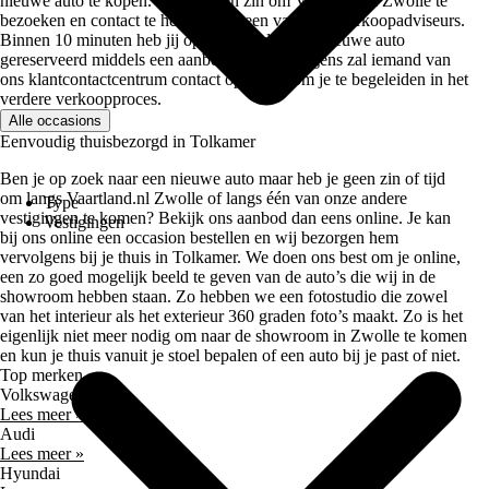
nieuwe auto te kopen. Heb je geen zin om Vaartland.nl Zwolle te
bezoeken en contact te hebben met een van onze verkoopadviseurs.
Binnen 10 minuten heb jij op Vaartland.nl een nieuwe auto
gereserveerd middels een aanbetaling. Vervolgens zal iemand van
ons klantcontactcentrum contact opnemen om je te begeleiden in het
verdere verkoopproces.
Alle occasions
Eenvoudig thuisbezorgd in Tolkamer
Ben je op zoek naar een nieuwe auto maar heb je geen zin of tijd
om langs Vaartland.nl Zwolle of langs één van onze andere
Type
vestigingen te komen? Bekijk ons aanbod dan eens online. Je kan
Vestigingen
bij ons online een occasion bestellen en wij bezorgen hem
vervolgens bij je thuis in Tolkamer. We doen ons best om je online,
een zo goed mogelijk beeld te geven van de auto’s die wij in de
showroom hebben staan. Zo hebben we een fotostudio die zowel
van het interieur als het exterieur 360 graden foto’s maakt. Zo is het
eigenlijk niet meer nodig om naar de showroom in Zwolle te komen
en kun je thuis vanuit je stoel bepalen of een auto bij je past of niet.
Top merken
Volkswagen
Lees meer »
Audi
Lees meer »
Hyundai