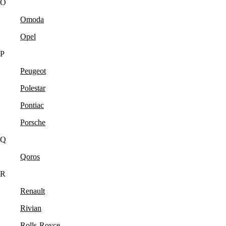
O
Omoda
Opel
P
Peugeot
Polestar
Pontiac
Porsche
Q
Qoros
R
Renault
Rivian
Rolls-Royce