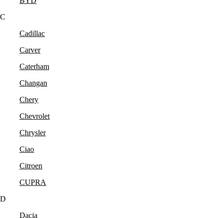
BYD
C
Cadillac
Carver
Caterham
Changan
Chery
Chevrolet
Chrysler
Ciao
Citroen
CUPRA
D
Dacia