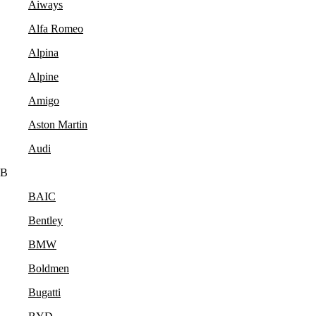
Aiways
Alfa Romeo
Alpina
Alpine
Amigo
Aston Martin
Audi
B
BAIC
Bentley
BMW
Boldmen
Bugatti