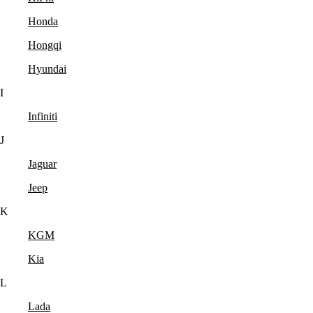
Honda
Hongqi
Hyundai
I
Infiniti
J
Jaguar
Jeep
K
KGM
Kia
L
Lada