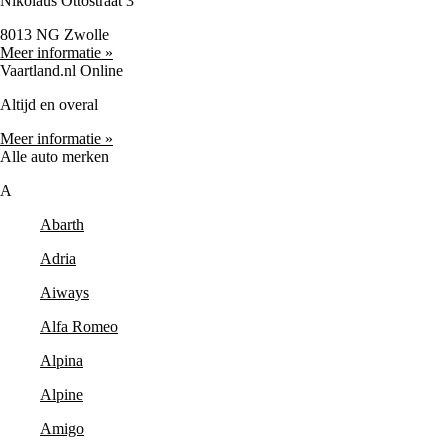
Nikolaus Ottostraat 3
8013 NG Zwolle
Meer informatie »
Vaartland.nl Online
Altijd en overal
Meer informatie »
Alle auto merken
A
Abarth
Adria
Aiways
Alfa Romeo
Alpina
Alpine
Amigo