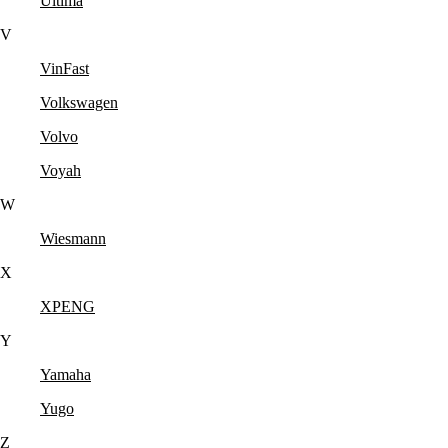
Ultima
V
VinFast
Volkswagen
Volvo
Voyah
W
Wiesmann
X
XPENG
Y
Yamaha
Yugo
Z