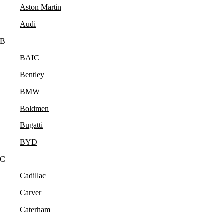
Aston Martin
Audi
B
BAIC
Bentley
BMW
Boldmen
Bugatti
BYD
C
Cadillac
Carver
Caterham