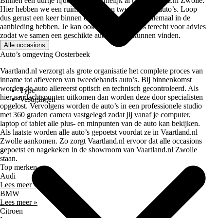
Binnen een uurtje rijden ben je namelijk al bij Vaartland.nl Zwolle.
Hier hebben we een ruim aanbod aan tweedehands auto’s. Loop
dus gerust een keer binnen om te kijken wat we allemaal in de
aanbieding hebben. Je kan ook bij de verkopers terecht voor advies
zodat we samen een geschikte auto voor je kunnen vinden.
Alle occasions
Auto’s omgeving Oosterbeek
Vaartland.nl verzorgt als grote organisatie het complete proces van
inname tot afleveren van tweedehands auto’s. Bij binnenkomst
worden de auto allereerst optisch en technisch gecontroleerd. Als
Type
hier aandachtspunten uitkomen dan worden deze door specialisten
Vestigingen
opgelost. Vervolgens worden de auto’s in een professionele studio
met 360 graden camera vastgelegd zodat jij vanaf je computer,
laptop of tablet alle plus- en minpunten van de auto kan bekijken.
Als laatste worden alle auto’s gepoetst voordat ze in Vaartland.nl
Zwolle aankomen. Zo zorgt Vaartland.nl ervoor dat alle occasions
gepoetst en nagekeken in de showroom van Vaartland.nl Zwolle
staan.
Top merken
Audi
Lees meer »
BMW
Lees meer »
Citroen