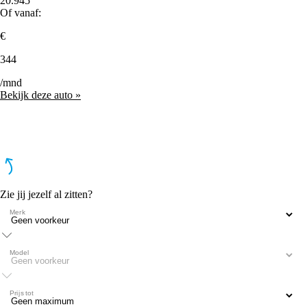
20.945
Of vanaf:
€
344
/mnd
Bekijk deze auto »
Zie jij jezelf al zitten?
Merk
Model
Prijs tot