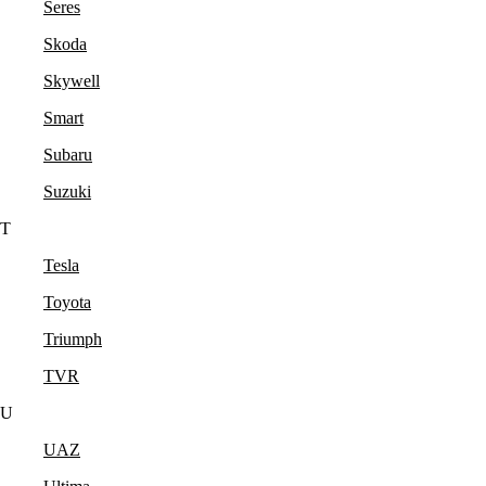
Seres
Skoda
Skywell
Smart
Subaru
Suzuki
T
Tesla
Toyota
Triumph
TVR
U
UAZ