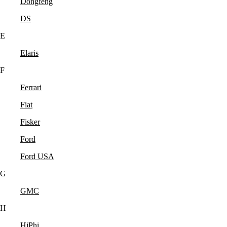
Dongfeng
DS
E
Elaris
F
Ferrari
Fiat
Fisker
Ford
Ford USA
G
GMC
H
HiPhi