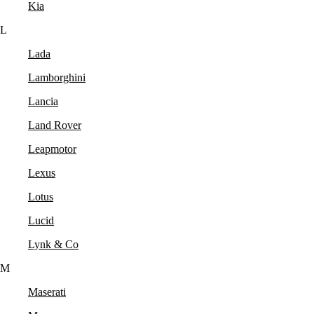
Kia
L
Lada
Lamborghini
Lancia
Land Rover
Leapmotor
Lexus
Lotus
Lucid
Lynk & Co
M
Maserati