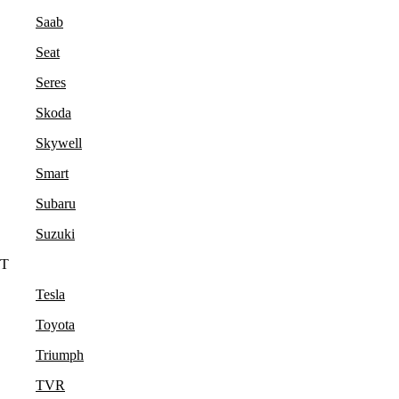
Saab
Seat
Seres
Skoda
Skywell
Smart
Subaru
Suzuki
T
Tesla
Toyota
Triumph
TVR