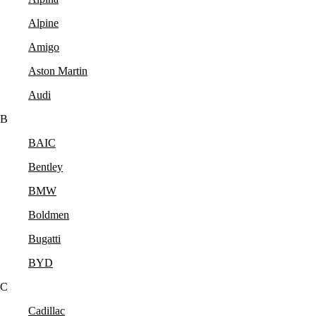
Alpine
Amigo
Aston Martin
Audi
B
BAIC
Bentley
BMW
Boldmen
Bugatti
BYD
C
Cadillac