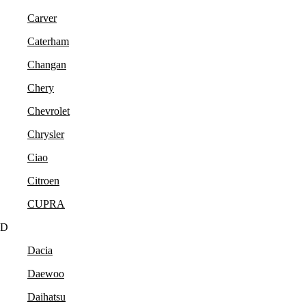
Carver
Caterham
Changan
Chery
Chevrolet
Chrysler
Ciao
Citroen
CUPRA
D
Dacia
Daewoo
Daihatsu