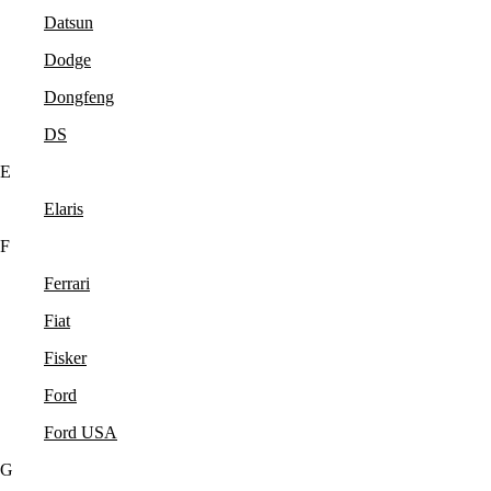
Datsun
Dodge
Dongfeng
DS
E
Elaris
F
Ferrari
Fiat
Fisker
Ford
Ford USA
G