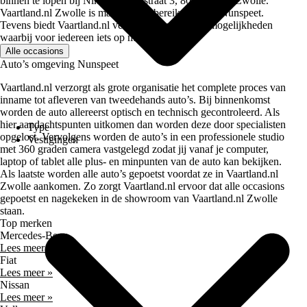
binnen te lopen bij Nikolaus Ottostraat 3, 8013 NG in Zwolle.
Vaartland.nl Zwolle is makkelijk te bereiken vanaf Nunspeet.
Tevens biedt Vaartland.nl verschillende garantie mogelijkheden
waarbij voor iedereen iets op maat is.
Alle occasions
Auto’s omgeving Nunspeet
Vaartland.nl verzorgt als grote organisatie het complete proces van
inname tot afleveren van tweedehands auto’s. Bij binnenkomst
worden de auto allereerst optisch en technisch gecontroleerd. Als
hier aandachtspunten uitkomen dan worden deze door specialisten
Type
opgelost. Vervolgens worden de auto’s in een professionele studio
Vestigingen
met 360 graden camera vastgelegd zodat jij vanaf je computer,
laptop of tablet alle plus- en minpunten van de auto kan bekijken.
Als laatste worden alle auto’s gepoetst voordat ze in Vaartland.nl
Zwolle aankomen. Zo zorgt Vaartland.nl ervoor dat alle occasions
gepoetst en nagekeken in de showroom van Vaartland.nl Zwolle
staan.
Top merken
Mercedes-Benz
Lees meer »
Fiat
Lees meer »
Nissan
Lees meer »