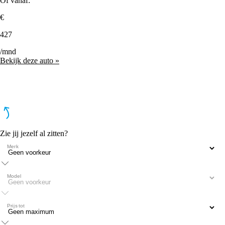
Of vanaf:
€
427
/mnd
Bekijk deze auto »
Zie jij jezelf al zitten?
Merk
Model
Prijs tot