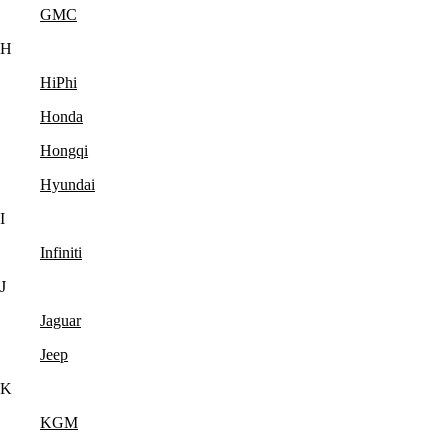
GMC
H
HiPhi
Honda
Hongqi
Hyundai
I
Infiniti
J
Jaguar
Jeep
K
KGM