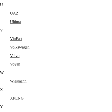
U
UAZ
Ultima
V
VinFast
Volkswagen
Volvo
Voyah
W
Wiesmann
X
XPENG
Y