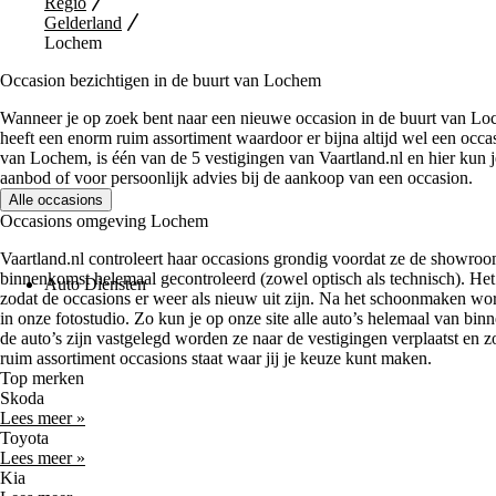
Regio
Gelderland
Lochem
Occasion bezichtigen in de buurt van Lochem
Wanneer je op zoek bent naar een nieuwe occasion in de buurt van Loc
heeft een enorm ruim assortiment waardoor er bijna altijd wel een occas
van Lochem, is één van de 5 vestigingen van Vaartland.nl en hier kun j
aanbod of voor persoonlijk advies bij de aankoop van een occasion.
Alle occasions
Occasions omgeving Lochem
Vaartland.nl controleert haar occasions grondig voordat ze de showroo
binnenkomst helemaal gecontroleerd (zowel optisch als technisch). Het
Auto Diensten
zodat de occasions er weer als nieuw uit zijn. Na het schoonmaken wo
in onze fotostudio. Zo kun je op onze site alle auto’s helemaal van bi
de auto’s zijn vastgelegd worden ze naar de vestigingen verplaatst en z
ruim assortiment occasions staat waar jij je keuze kunt maken.
Top merken
Skoda
Lees meer »
Toyota
Lees meer »
Kia