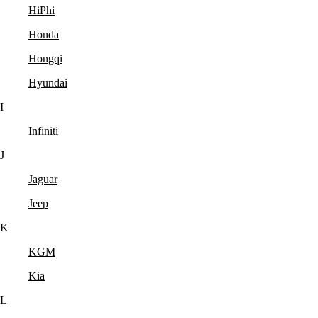
HiPhi
Honda
Hongqi
Hyundai
I
Infiniti
J
Jaguar
Jeep
K
KGM
Kia
L