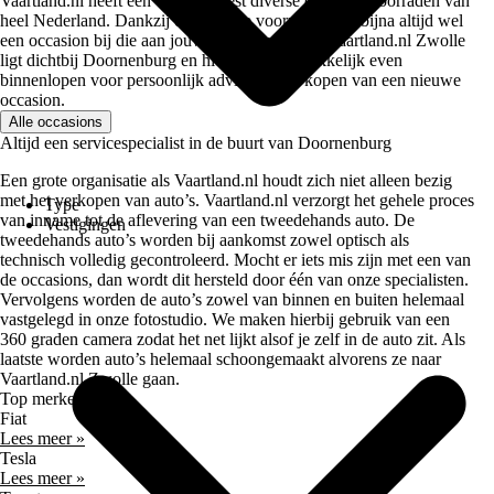
Vaartland.nl heeft een van de meest diverse occasion voorraden van
heel Nederland. Dankzij onze ruime voorraad zit er bijna altijd wel
een occasion bij die aan jouw wensen voldoet. Vaartland.nl Zwolle
ligt dichtbij Doornenburg en hier kun je gemakkelijk even
binnenlopen voor persoonlijk advies bij het kopen van een nieuwe
occasion.
Alle occasions
Altijd een servicespecialist in de buurt van Doornenburg
Een grote organisatie als Vaartland.nl houdt zich niet alleen bezig
met het verkopen van auto’s. Vaartland.nl verzorgt het gehele proces
Type
van inname tot de aflevering van een tweedehands auto. De
Vestigingen
tweedehands auto’s worden bij aankomst zowel optisch als
technisch volledig gecontroleerd. Mocht er iets mis zijn met een van
de occasions, dan wordt dit hersteld door één van onze specialisten.
Vervolgens worden de auto’s zowel van binnen en buiten helemaal
vastgelegd in onze fotostudio. We maken hierbij gebruik van een
360 graden camera zodat het net lijkt alsof je zelf in de auto zit. Als
laatste worden auto’s helemaal schoongemaakt alvorens ze naar
Vaartland.nl Zwolle gaan.
Top merken
Fiat
Lees meer »
Tesla
Lees meer »