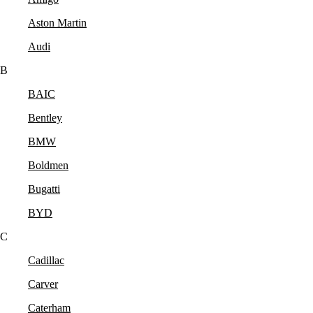
Aston Martin
Audi
B
BAIC
Bentley
BMW
Boldmen
Bugatti
BYD
C
Cadillac
Carver
Caterham