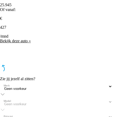
25.945
Of vanaf:
€
427
/mnd
Bekijk deze auto »
Zie jij jezelf al zitten?
Merk
Model
Prijs tot