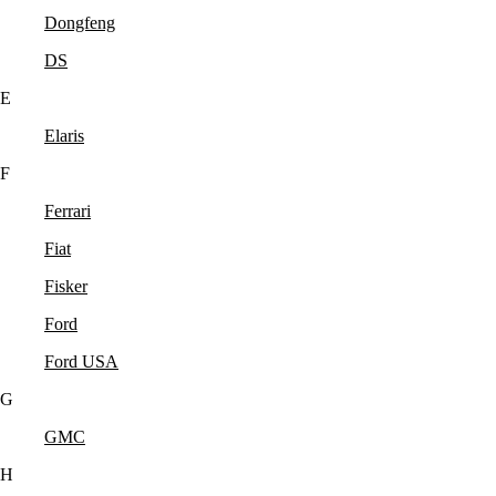
Dongfeng
DS
E
Elaris
F
Ferrari
Fiat
Fisker
Ford
Ford USA
G
GMC
H