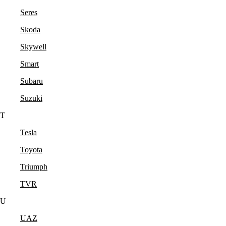
Seres
Skoda
Skywell
Smart
Subaru
Suzuki
T
Tesla
Toyota
Triumph
TVR
U
UAZ