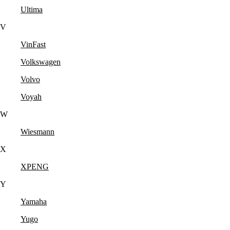
Ultima
V
VinFast
Volkswagen
Volvo
Voyah
W
Wiesmann
X
XPENG
Y
Yamaha
Yugo