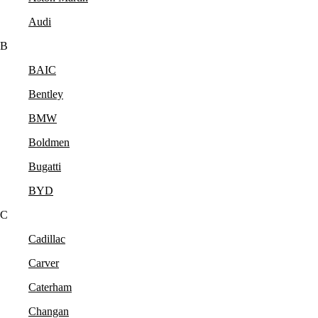
Audi
B
BAIC
Bentley
BMW
Boldmen
Bugatti
BYD
C
Cadillac
Carver
Caterham
Changan