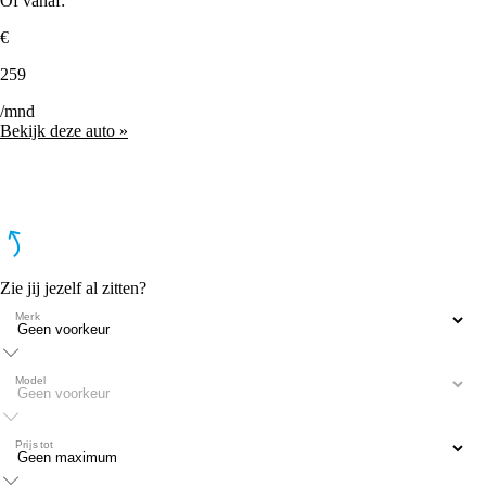
Of vanaf:
€
259
/mnd
Bekijk deze auto »
Zie jij jezelf al zitten?
Merk
Model
Prijs tot