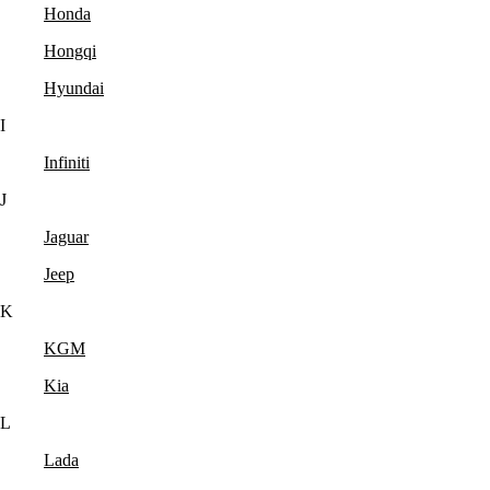
Honda
Hongqi
Hyundai
I
Infiniti
J
Jaguar
Jeep
K
KGM
Kia
L
Lada