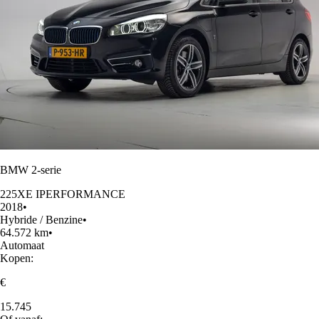
BMW 2-serie
225XE IPERFORMANCE
2018
•
Hybride / Benzine
•
64.572 km
•
Automaat
Kopen:
€
15.745