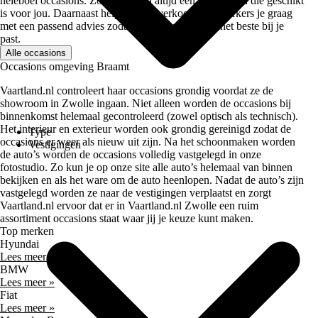
heleboel occasions. Zo zit er bijna altijd een auto tussen die geschikt
is voor jou. Daarnaast helpen onze verkoopmedewerkers je graag
met een passend advies zodat je de auto kiest die het beste bij je
past.
Alle occasions
Occasions omgeving Braamt
Vaartland.nl controleert haar occasions grondig voordat ze de
showroom in Zwolle ingaan. Niet alleen worden de occasions bij
binnenkomst helemaal gecontroleerd (zowel optisch als technisch).
Het interieur en exterieur worden ook grondig gereinigd zodat de
Type
occasions er weer als nieuw uit zijn. Na het schoonmaken worden
Vestigingen
de auto’s worden de occasions volledig vastgelegd in onze
fotostudio. Zo kun je op onze site alle auto’s helemaal van binnen
bekijken en als het ware om de auto heenlopen. Nadat de auto’s zijn
vastgelegd worden ze naar de vestigingen verplaatst en zorgt
Vaartland.nl ervoor dat er in Vaartland.nl Zwolle een ruim
assortiment occasions staat waar jij je keuze kunt maken.
Top merken
Hyundai
Lees meer »
BMW
Lees meer »
Fiat
Lees meer »