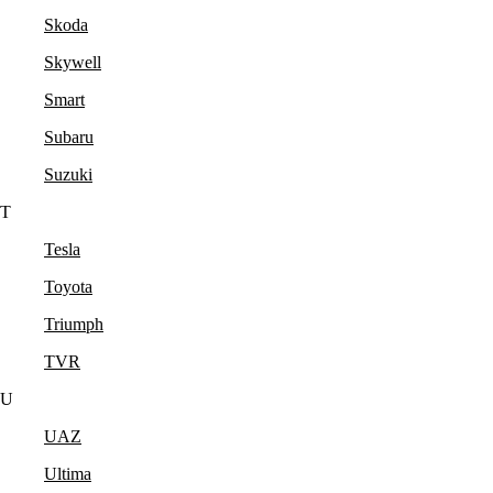
Skoda
Skywell
Smart
Subaru
Suzuki
T
Tesla
Toyota
Triumph
TVR
U
UAZ
Ultima