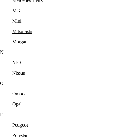
Mercedes-Benz
MG
Mini
Mitsubishi
Morgan
N
NIO
Nissan
O
Omoda
Opel
P
Peugeot
Polestar