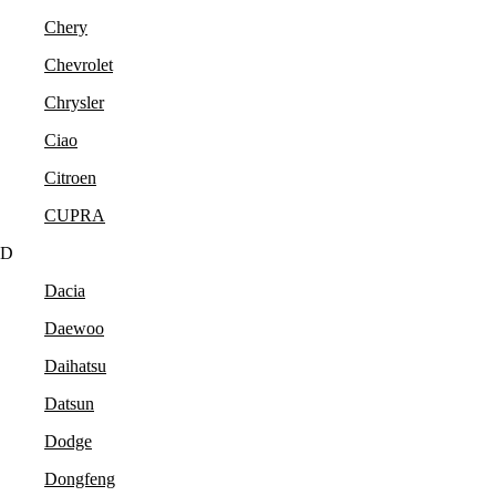
Chery
Chevrolet
Chrysler
Ciao
Citroen
CUPRA
D
Dacia
Daewoo
Daihatsu
Datsun
Dodge
Dongfeng