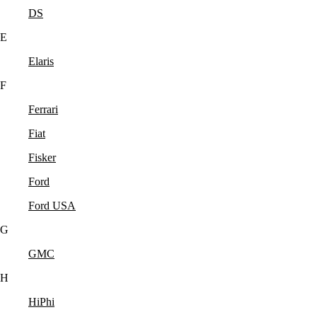
DS
E
Elaris
F
Ferrari
Fiat
Fisker
Ford
Ford USA
G
GMC
H
HiPhi