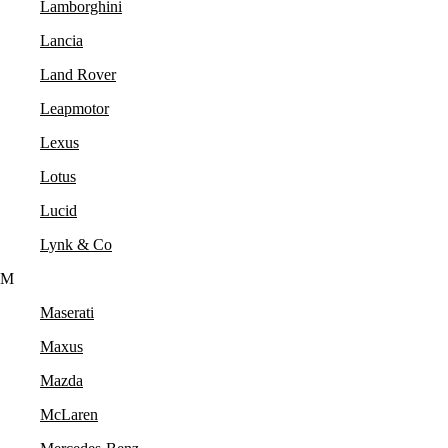
Lamborghini
Lancia
Land Rover
Leapmotor
Lexus
Lotus
Lucid
Lynk & Co
M
Maserati
Maxus
Mazda
McLaren