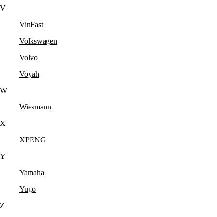
V
VinFast
Volkswagen
Volvo
Voyah
W
Wiesmann
X
XPENG
Y
Yamaha
Yugo
Z