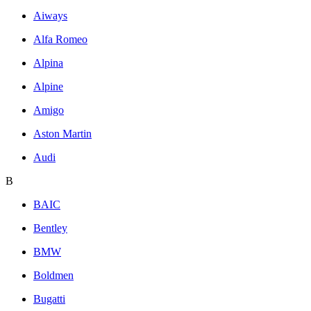
Aiways
Alfa Romeo
Alpina
Alpine
Amigo
Aston Martin
Audi
B
BAIC
Bentley
BMW
Boldmen
Bugatti