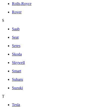
Rolls-Royce
Rover
S
Saab
Seat
Seres
Skoda
Skywell
Smart
Subaru
Suzuki
T
Tesla