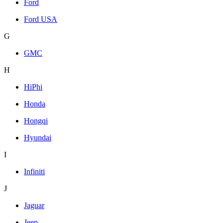
Ford
Ford USA
G
GMC
H
HiPhi
Honda
Hongqi
Hyundai
I
Infiniti
J
Jaguar
Jeep