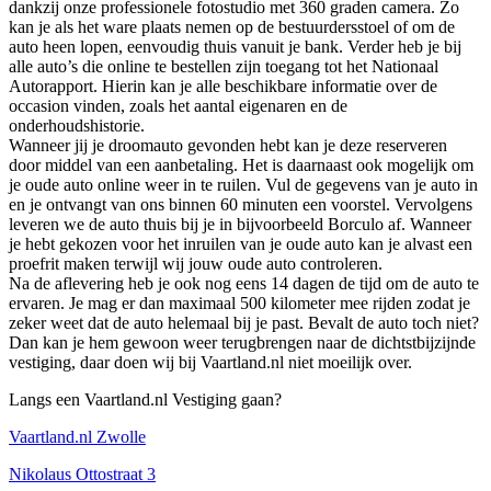
dankzij onze professionele fotostudio met 360 graden camera. Zo
kan je als het ware plaats nemen op de bestuurdersstoel of om de
auto heen lopen, eenvoudig thuis vanuit je bank. Verder heb je bij
alle auto’s die online te bestellen zijn toegang tot het Nationaal
Autorapport. Hierin kan je alle beschikbare informatie over de
occasion vinden, zoals het aantal eigenaren en de
onderhoudshistorie.
Wanneer jij je droomauto gevonden hebt kan je deze reserveren
door middel van een aanbetaling. Het is daarnaast ook mogelijk om
je oude auto online weer in te ruilen. Vul de gegevens van je auto in
en je ontvangt van ons binnen 60 minuten een voorstel. Vervolgens
leveren we de auto thuis bij je in bijvoorbeeld Borculo af. Wanneer
je hebt gekozen voor het inruilen van je oude auto kan je alvast een
proefrit maken terwijl wij jouw oude auto controleren.
Na de aflevering heb je ook nog eens 14 dagen de tijd om de auto te
ervaren. Je mag er dan maximaal 500 kilometer mee rijden zodat je
zeker weet dat de auto helemaal bij je past. Bevalt de auto toch niet?
Dan kan je hem gewoon weer terugbrengen naar de dichtstbijzijnde
vestiging, daar doen wij bij Vaartland.nl niet moeilijk over.
Langs een Vaartland.nl Vestiging gaan?
Vaartland.nl Zwolle
Nikolaus Ottostraat 3