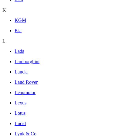
K
KGM
Kia
L
Lada
Lamborghini
Lancia
Land Rover
Leapmotor
Lexus
Lotus
Lucid
Lynk & Co