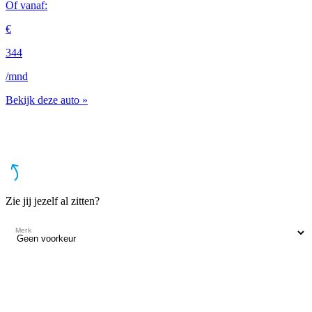
Of vanaf:
O
€
€
344
3
/mnd
/
Bekijk deze auto »
B
Zie jij jezelf al zitten?
Merk