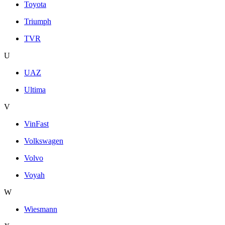
Toyota
Triumph
TVR
U
UAZ
Ultima
V
VinFast
Volkswagen
Volvo
Voyah
W
Wiesmann