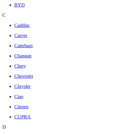
BYD
C
Cadillac
Carver
Caterham
Changan
Chery
Chevrolet
Chrysler
Ciao
Citroen
CUPRA
D