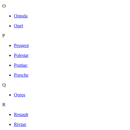
O
Omoda
Opel
P
Peugeot
Polestar
Pontiac
Porsche
Q
Qoros
R
Renault
Rivian