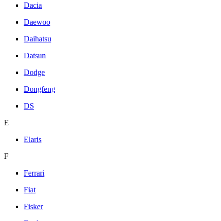
Dacia
Daewoo
Daihatsu
Datsun
Dodge
Dongfeng
DS
E
Elaris
F
Ferrari
Fiat
Fisker