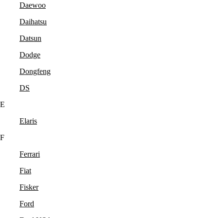
Daewoo
Daihatsu
Datsun
Dodge
Dongfeng
DS
E
Elaris
F
Ferrari
Fiat
Fisker
Ford