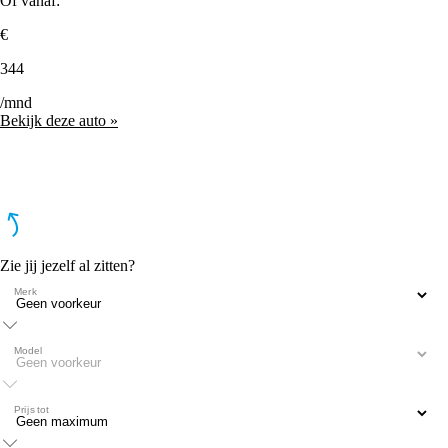
Of vanaf:
€
344
/mnd
Bekijk deze auto »
Zie jij jezelf al zitten?
Merk
Model
Prijs tot