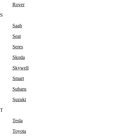
Rover
S
Saab
Seat
Seres
Skoda
Skywell
Smart
Subaru
Suzuki
T
Tesla
Toyota