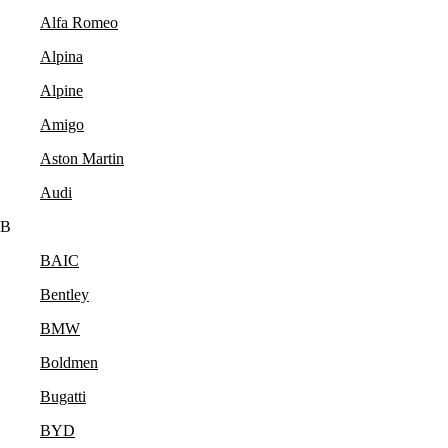
Alfa Romeo
Alpina
Alpine
Amigo
Aston Martin
Audi
B
BAIC
Bentley
BMW
Boldmen
Bugatti
BYD