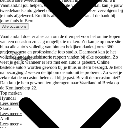
betrouwbare tweedehands auto te vinden in Bern en daarom wil
Vaartland.nl jou helpen. Op de website van Vaartland.nl kan je jouw
tweedehands auto geheel online kopen en wordt deze vervolgens bij
je thuis afgeleverd. En dit is allemaal mogelijk vanaf de bank bij
jouw thuis in Bern.
Alle occasions
Vaartland.nl doet er alles aan om de drempel voor het online kopen
van een occasion zo laag mogelijk te maken. Zo kan je op onze site
bijna alle auto’s volledig van binnen bekijken dankzij onze 360
graden camera en professionele foto studio. Daarnaast kan je het
Type
volledige onderhoudshistorie rapport vinden bij elke occasion. Zo
Vestigingen
weet je gelijk wanneer er iets met een auto is gebeurt. Online
bestelde auto’s worden gewoon bij je thuis in Bern bezorgd. Je hebt
na bezorging 2 weken de tijd om de auto uit te proberen. Zo weet je
zeker dat de occasion helemaal bij je past. Bevalt de occasion niet?
Dan kun je hem gewoon terugbrengen naar Vaartland.nl Breda op
de Konijnenberg 22.
Top merken
Hyundai
Lees meer »
Skoda
Lees meer »
Audi
Lees meer »