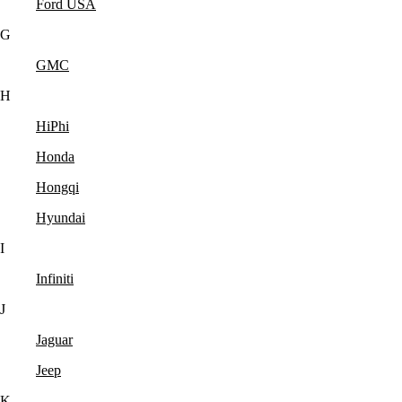
Ford USA
G
GMC
H
HiPhi
Honda
Hongqi
Hyundai
I
Infiniti
J
Jaguar
Jeep
K