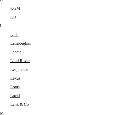
KGM
Kia
L
Lada
Lamborghini
Lancia
Land Rover
Leapmotor
Lexus
Lotus
Lucid
Lynk & Co
M