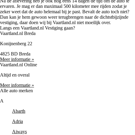
Na de aflevering heb je ook nog eens 14 dagen de tijd om de auto te
ervaren. Je mag er dan maximaal 500 kilometer mee rijden zodat je
zeker weet dat de auto helemaal bij je past. Bevalt de auto toch niet?
Dan kan je hem gewoon weer terugbrengen naar de dichtstbijzijnde
vestiging, daar doen wij bij Vaartland.nl niet moeilijk over.
Langs een Vaartland.nl Vestiging gaan?
Vaartland.nl Breda
Konijnenberg 22
4825 BD Breda
Meer informatie »
Vaartland.nl Online
Altijd en overal
Meer informatie »
Alle auto merken
A
Abarth
Adria
Aiways