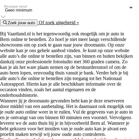
Bouwjaar vanaf
Of zoek uitgebreid »
Zoek jouw auto
Bij Vaartland.nl is het tegenwoordig ook mogelijk om je auto in
Bern online te bestellen. Zo hoef je niet meer langs verschillende
showrooms om op zoek te gaan naar jouw droomauto. Op onze
website kan je ons gehele aanbod vinden. Je kunt op onze website
alle auto’s die online te bestellen zijn, van binnen en buiten bekijken
dankzij onze professionele fotostudio met 360 graden camera. Zo
kan je als het ware plaats nemen op de bestuurdersstoel of om de
auto heen lopen, eenvoudig thuis vanuit je bank. Verder heb je bij
alle auto’s die online te bestellen zijn toegang tot het Nationaal
Autorapport. Hierin kan je alle beschikbare informatie over de
occasion vinden, zoals het aantal eigenaren en de
onderhoudshistorie.
Wanneer jij je droomauto gevonden hebt kan je deze reserveren
door middel van een aanbetaling. Het is daarnaast ook mogelijk om
je oude auto online weer in te ruilen. Vul de gegevens van je auto in
en je ontvangt van ons binnen 60 minuten een voorstel. Vervolgens
leveren we de auto thuis bij je in bijvoorbeeld Bern af. Wanneer je
hebt gekozen voor het inruilen van je oude auto kan je alvast een
proefrit maken terwijl wij jouw oude auto controleren.