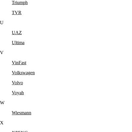
Triumph
TVR
U
UAZ
Ultima
V
VinFast
Volkswagen
Volvo
Voyah
W
Wiesmann
X