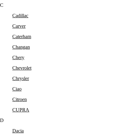
C
Cadillac
Carver
Caterham
Changan
Chery
Chevrolet
Chrysler
Ciao
Citroen
CUPRA
D
Dacia