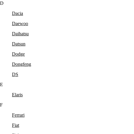
D
Dacia
Daewoo
Daihatsu
Datsun
Dodge
Dongfeng
DS
E
Elaris
F
Ferrari
Fiat