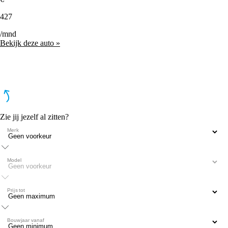
427
/mnd
Bekijk deze auto »
Zie jij jezelf al zitten?
Merk
Model
Prijs tot
Bouwjaar vanaf