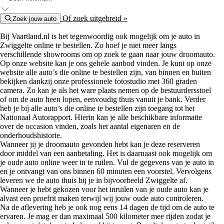
Of zoek uitgebreid »
Zoek jouw auto
Bij Vaartland.nl is het tegenwoordig ook mogelijk om je auto in
Zwiggelte online te bestellen. Zo hoef je niet meer langs
verschillende showrooms om op zoek te gaan naar jouw droomauto.
Op onze website kan je ons gehele aanbod vinden. Je kunt op onze
website alle auto’s die online te bestellen zijn, van binnen en buiten
bekijken dankzij onze professionele fotostudio met 360 graden
camera. Zo kan je als het ware plaats nemen op de bestuurdersstoel
of om de auto heen lopen, eenvoudig thuis vanuit je bank. Verder
heb je bij alle auto’s die online te bestellen zijn toegang tot het
Nationaal Autorapport. Hierin kan je alle beschikbare informatie
over de occasion vinden, zoals het aantal eigenaren en de
onderhoudshistorie.
Wanneer jij je droomauto gevonden hebt kan je deze reserveren
door middel van een aanbetaling. Het is daarnaast ook mogelijk om
je oude auto online weer in te ruilen. Vul de gegevens van je auto in
en je ontvangt van ons binnen 60 minuten een voorstel. Vervolgens
leveren we de auto thuis bij je in bijvoorbeeld Zwiggelte af.
Wanneer je hebt gekozen voor het inruilen van je oude auto kan je
alvast een proefrit maken terwijl wij jouw oude auto controleren.
Na de aflevering heb je ook nog eens 14 dagen de tijd om de auto te
ervaren. Je mag er dan maximaal 500 kilometer mee rijden zodat je