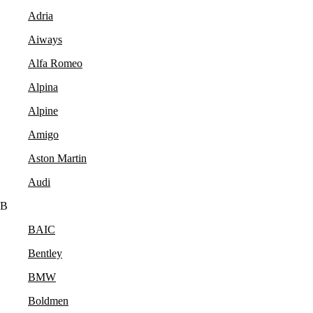
Adria
Aiways
Alfa Romeo
Alpina
Alpine
Amigo
Aston Martin
Audi
B
BAIC
Bentley
BMW
Boldmen