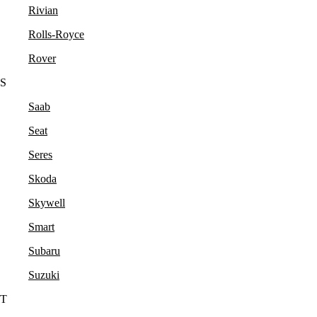
Rivian
Rolls-Royce
Rover
S
Saab
Seat
Seres
Skoda
Skywell
Smart
Subaru
Suzuki
T