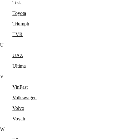
Tesla
Toyota
Triumph
TVR
U
UAZ
Ultima
V
VinFast
Volkswagen
Volvo
Voyah
W