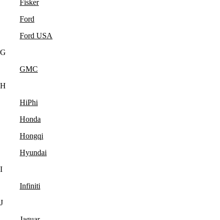
Fisker
Ford
Ford USA
G
GMC
H
HiPhi
Honda
Hongqi
Hyundai
I
Infiniti
J
Jaguar