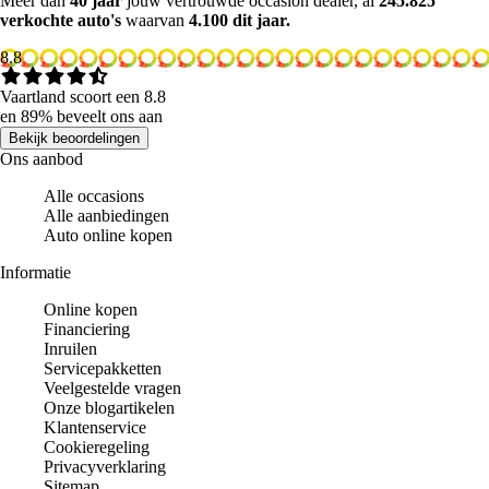
Meer dan
40 jaar
jouw vertrouwde occasion dealer, al
245.825
verkochte auto's
waarvan
4.100 dit jaar.
8.8
Vaartland scoort een 8.8
en 89% beveelt ons aan
Bekijk beoordelingen
Ons aanbod
Alle occasions
Alle aanbiedingen
Auto online kopen
Informatie
Online kopen
Financiering
Inruilen
Servicepakketten
Veelgestelde vragen
Onze blogartikelen
Klantenservice
Cookieregeling
Privacyverklaring
Sitemap