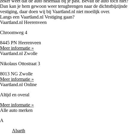
zeker weet dat de auto helemaal bij je past. Bevalt de auto toch niet?
Dan kan je hem gewoon weer terugbrengen naar de dichtstbijzijnde
vestiging, daar doen wij bij Vaartland.nl niet moeilijk over.
Langs een Vaartland.nl Vestiging gaan?
Vaartland.nl Heerenveen
Chroomweg 4
8445 PN Heerenveen
Meer informatie »
Vaartland.nl Zwolle
Nikolaus Ottostraat 3
8013 NG Zwolle
Meer informatie »
Vaartland.nl Online
Altijd en overal
Meer informatie »
Alle auto merken
A
Abarth