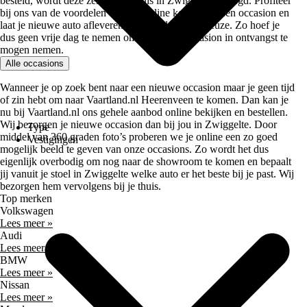
besteld, wordt deze zelfs bij je thuis in Zwiggelte bezorgd. Profiteer
bij ons van de voordelen van het online kopen van een occasion en
laat je nieuwe auto afleveren op een adres naar keuze. Zo hoef je
dus geen vrije dag te nemen om je nieuwe occasion in ontvangst te
mogen nemen.
Alle occasions
Wanneer je op zoek bent naar een nieuwe occasion maar je geen tijd
of zin hebt om naar Vaartland.nl Heerenveen te komen. Dan kan je
nu bij Vaartland.nl ons gehele aanbod online bekijken en bestellen.
Wij bezorgen je nieuwe occasion dan bij jou in Zwiggelte. Door
Type
middel van 360 graden foto’s proberen we je online een zo goed
Vestigingen
mogelijk beeld te geven van onze occasions. Zo wordt het dus
eigenlijk overbodig om nog naar de showroom te komen en bepaalt
jij vanuit je stoel in Zwiggelte welke auto er het beste bij je past. Wij
bezorgen hem vervolgens bij je thuis.
Top merken
Volkswagen
Lees meer »
Audi
Lees meer »
BMW
Lees meer »
Nissan
Lees meer »