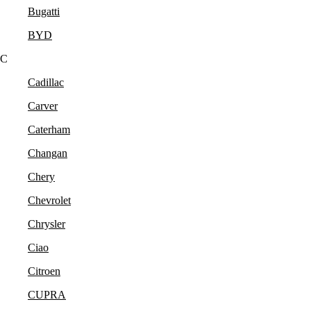
Bugatti
BYD
C
Cadillac
Carver
Caterham
Changan
Chery
Chevrolet
Chrysler
Ciao
Citroen
CUPRA