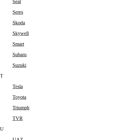
Seat
Seres
Skoda
Skywell
Smart
Subaru
Suzuki
T
Tesla
Toyota
Triumph
TVR
U
UAZ