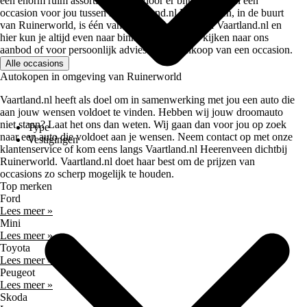
een enorm ruim assortiment waardoor er bijna altijd wel een
occasion voor jou tussen zit. Vaartland.nl Heerenveen, in de buurt
van Ruinerworld, is één van de 5 vestigingen van Vaartland.nl en
hier kun je altijd even naar binnen lopen om te kijken naar ons
aanbod of voor persoonlijk advies bij de aankoop van een occasion.
Alle occasions
Autokopen in omgeving van Ruinerworld
Vaartland.nl heeft als doel om in samenwerking met jou een auto die
aan jouw wensen voldoet te vinden. Hebben wij jouw droomauto
niet staan? Laat het ons dan weten. Wij gaan dan voor jou op zoek
Type
naar een auto die voldoet aan je wensen. Neem contact op met onze
Vestigingen
klantenservice of kom eens langs Vaartland.nl Heerenveen dichtbij
Ruinerworld. Vaartland.nl doet haar best om de prijzen van
occasions zo scherp mogelijk te houden.
Top merken
Ford
Lees meer »
Mini
Lees meer »
Toyota
Lees meer »
Peugeot
Lees meer »
Skoda