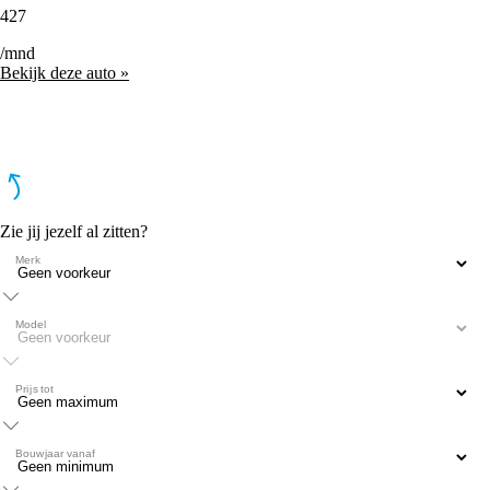
427
/mnd
Bekijk deze auto »
Zie jij jezelf al zitten?
Merk
Model
Prijs tot
Bouwjaar vanaf