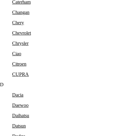
Caterham
Changan
Chery
Chevrolet
Chrysler
Ciao
Citroen
CUPRA
D
Dacia
Daewoo
Daihatsu
Datsun