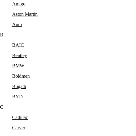
Amigo
Aston Martin
Audi
B
BAIC
Bentley
BMW
Boldmen
Bugatti
BYD
C
Cadillac
Carver