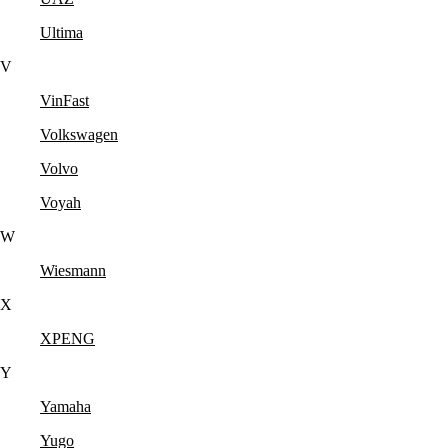
Ultima
V
VinFast
Volkswagen
Volvo
Voyah
W
Wiesmann
X
XPENG
Y
Yamaha
Yugo