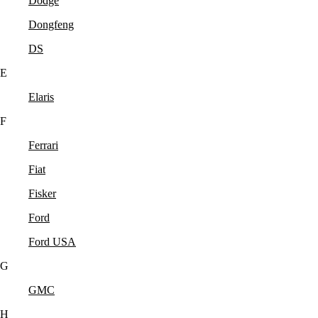
Dodge
Dongfeng
DS
E
Elaris
F
Ferrari
Fiat
Fisker
Ford
Ford USA
G
GMC
H