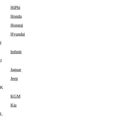
HiPhi
Honda
Hongqi
Hyundai
I
Infiniti
J
Jaguar
Jeep
K
KGM
Kia
L