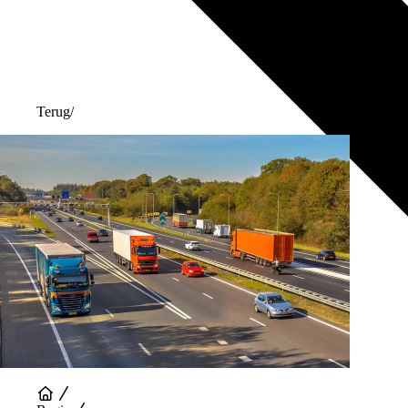
Terug
/