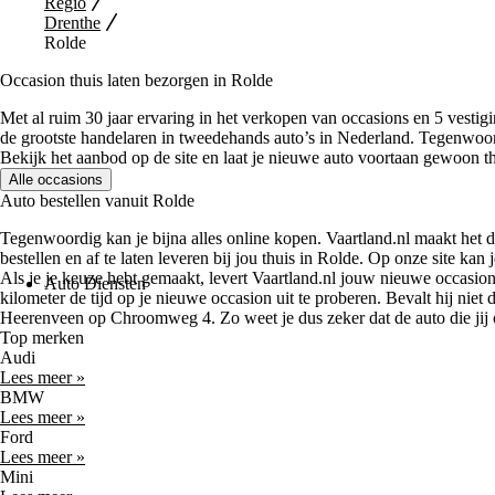
Regio
Drenthe
Rolde
Occasion thuis laten bezorgen in Rolde
Met al ruim 30 jaar ervaring in het verkopen van occasions en 5 vestigi
de grootste handelaren in tweedehands auto’s in Nederland. Tegenwoor
Bekijk het aanbod op de site en laat je nieuwe auto voortaan gewoon th
Alle occasions
Auto bestellen vanuit Rolde
Tegenwoordig kan je bijna alles online kopen. Vaartland.nl maakt het 
bestellen en af te laten leveren bij jou thuis in Rolde. Op onze site kan
Als je je keuze hebt gemaakt, levert Vaartland.nl jouw nieuwe occasion
Auto Diensten
kilometer de tijd op je nieuwe occasion uit te proberen. Bevalt hij nie
Heerenveen op Chroomweg 4. Zo weet je dus zeker dat de auto die jij o
Top merken
Audi
Lees meer »
BMW
Lees meer »
Ford
Lees meer »
Mini