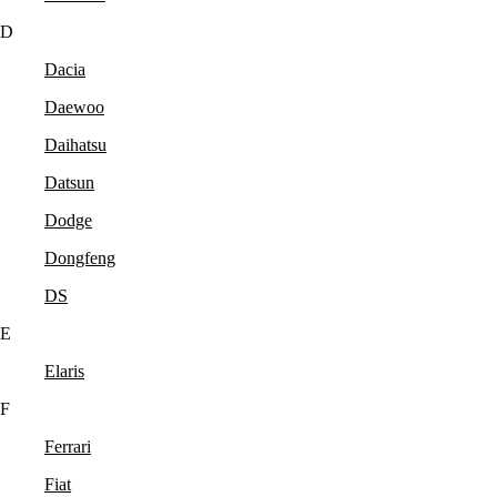
D
Dacia
Daewoo
Daihatsu
Datsun
Dodge
Dongfeng
DS
E
Elaris
F
Ferrari
Fiat