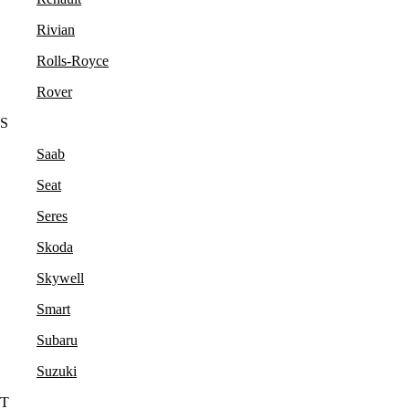
Rivian
Rolls-Royce
Rover
S
Saab
Seat
Seres
Skoda
Skywell
Smart
Subaru
Suzuki
T