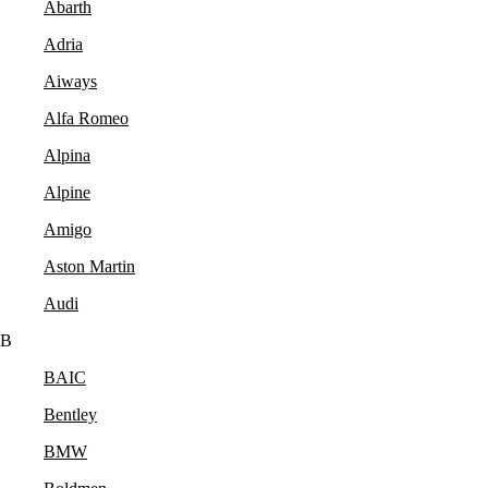
Abarth
Adria
Aiways
Alfa Romeo
Alpina
Alpine
Amigo
Aston Martin
Audi
B
BAIC
Bentley
BMW