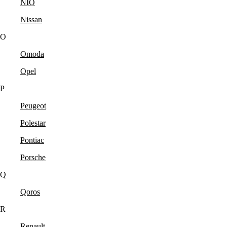
NIO
Nissan
O
Omoda
Opel
P
Peugeot
Polestar
Pontiac
Porsche
Q
Qoros
R
Renault