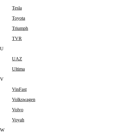
Tesla
Toyota
Triumph
TVR
U
UAZ
Ultima
V
VinFast
Volkswagen
Volvo
Voyah
W