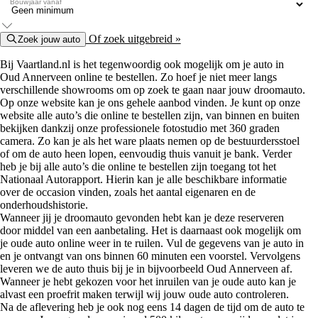
Bouwjaar vanaf
Of zoek uitgebreid »
Zoek jouw auto
Bij Vaartland.nl is het tegenwoordig ook mogelijk om je auto in
Oud Annerveen online te bestellen. Zo hoef je niet meer langs
verschillende showrooms om op zoek te gaan naar jouw droomauto.
Op onze website kan je ons gehele aanbod vinden. Je kunt op onze
website alle auto’s die online te bestellen zijn, van binnen en buiten
bekijken dankzij onze professionele fotostudio met 360 graden
camera. Zo kan je als het ware plaats nemen op de bestuurdersstoel
of om de auto heen lopen, eenvoudig thuis vanuit je bank. Verder
heb je bij alle auto’s die online te bestellen zijn toegang tot het
Nationaal Autorapport. Hierin kan je alle beschikbare informatie
over de occasion vinden, zoals het aantal eigenaren en de
onderhoudshistorie.
Wanneer jij je droomauto gevonden hebt kan je deze reserveren
door middel van een aanbetaling. Het is daarnaast ook mogelijk om
je oude auto online weer in te ruilen. Vul de gegevens van je auto in
en je ontvangt van ons binnen 60 minuten een voorstel. Vervolgens
leveren we de auto thuis bij je in bijvoorbeeld Oud Annerveen af.
Wanneer je hebt gekozen voor het inruilen van je oude auto kan je
alvast een proefrit maken terwijl wij jouw oude auto controleren.
Na de aflevering heb je ook nog eens 14 dagen de tijd om de auto te