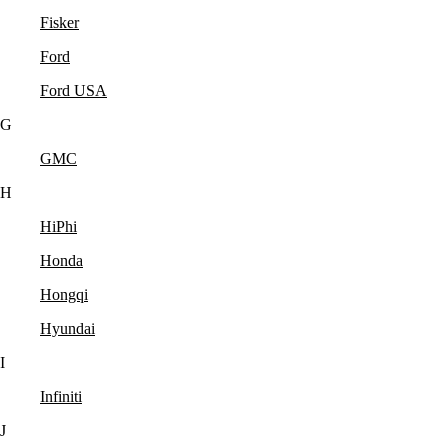
Fisker
Ford
Ford USA
G
GMC
H
HiPhi
Honda
Hongqi
Hyundai
I
Infiniti
J