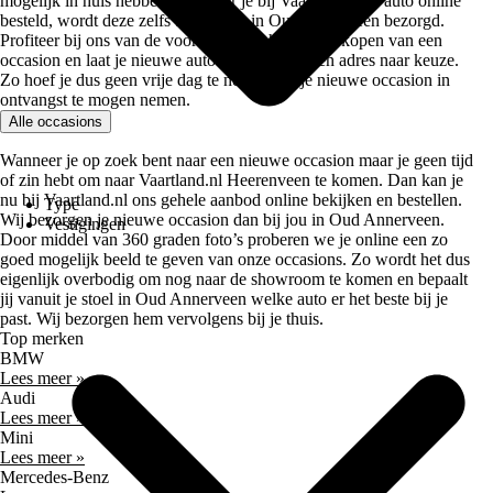
mogelijk in huis hebben. Wanneer je bij Vaartland.nl je auto online
besteld, wordt deze zelfs bij je thuis in Oud Annerveen bezorgd.
Profiteer bij ons van de voordelen van het online kopen van een
occasion en laat je nieuwe auto afleveren op een adres naar keuze.
Zo hoef je dus geen vrije dag te nemen om je nieuwe occasion in
ontvangst te mogen nemen.
Alle occasions
Wanneer je op zoek bent naar een nieuwe occasion maar je geen tijd
of zin hebt om naar Vaartland.nl Heerenveen te komen. Dan kan je
nu bij Vaartland.nl ons gehele aanbod online bekijken en bestellen.
Type
Wij bezorgen je nieuwe occasion dan bij jou in Oud Annerveen.
Vestigingen
Door middel van 360 graden foto’s proberen we je online een zo
goed mogelijk beeld te geven van onze occasions. Zo wordt het dus
eigenlijk overbodig om nog naar de showroom te komen en bepaalt
jij vanuit je stoel in Oud Annerveen welke auto er het beste bij je
past. Wij bezorgen hem vervolgens bij je thuis.
Top merken
BMW
Lees meer »
Audi
Lees meer »
Mini
Lees meer »
Mercedes-Benz