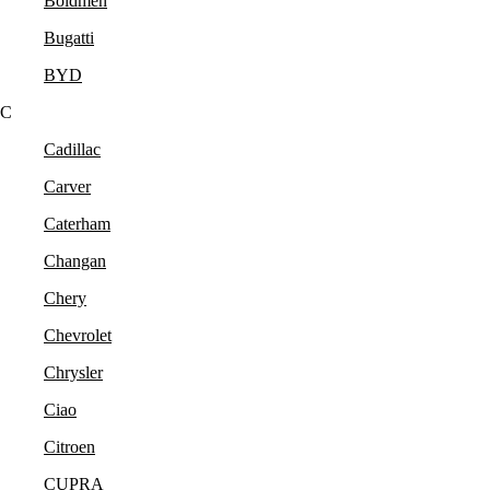
Boldmen
Bugatti
BYD
C
Cadillac
Carver
Caterham
Changan
Chery
Chevrolet
Chrysler
Ciao
Citroen
CUPRA