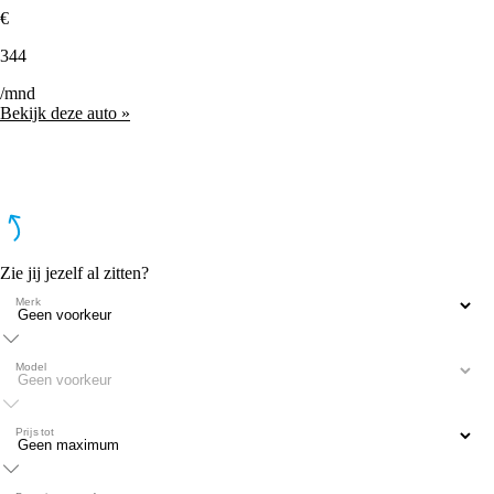
€
344
/mnd
Bekijk deze auto »
Zie jij jezelf al zitten?
Merk
Model
Prijs tot