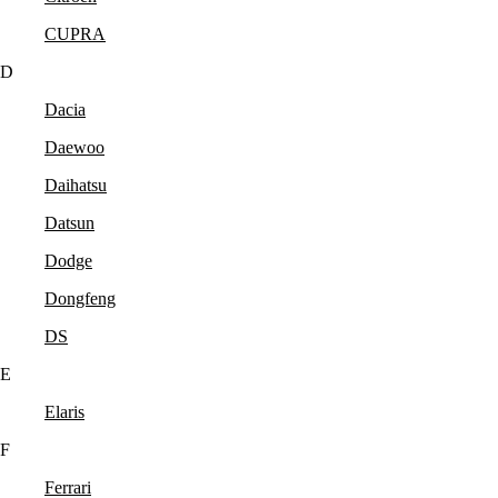
CUPRA
D
Dacia
Daewoo
Daihatsu
Datsun
Dodge
Dongfeng
DS
E
Elaris
F
Ferrari