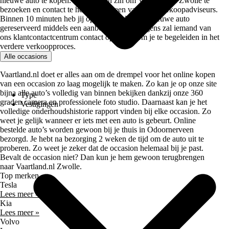
nieuwe auto te kopen. Heb je geen zin om Vaartland.nl Zwolle te
bezoeken en contact te hebben met een van onze verkoopadviseurs.
Binnen 10 minuten heb jij op Vaartland.nl een nieuwe auto
gereserveerd middels een aanbetaling. Vervolgens zal iemand van
ons klantcontactcentrum contact opnemen om je te begeleiden in het
verdere verkoopproces.
Alle occasions
Vaartland.nl doet er alles aan om de drempel voor het online kopen
van een occasion zo laag mogelijk te maken. Zo kan je op onze site
bijna alle auto’s volledig van binnen bekijken dankzij onze 360
Type
graden camera en professionele foto studio. Daarnaast kan je het
Vestigingen
volledige onderhoudshistorie rapport vinden bij elke occasion. Zo
weet je gelijk wanneer er iets met een auto is gebeurt. Online
bestelde auto’s worden gewoon bij je thuis in Odoornerveen
bezorgd. Je hebt na bezorging 2 weken de tijd om de auto uit te
proberen. Zo weet je zeker dat de occasion helemaal bij je past.
Bevalt de occasion niet? Dan kun je hem gewoon terugbrengen
naar Vaartland.nl Zwolle.
Top merken
Tesla
Lees meer »
Kia
Lees meer »
Volvo