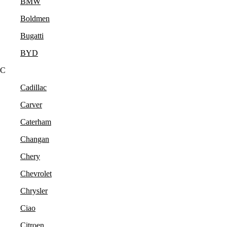
BMW
Boldmen
Bugatti
BYD
C
Cadillac
Carver
Caterham
Changan
Chery
Chevrolet
Chrysler
Ciao
Citroen