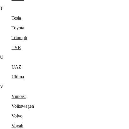
T
Tesla
Toyota
Triumph
TVR
U
UAZ
Ultima
V
VinFast
Volkswagen
Volvo
Voyah