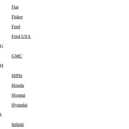
Fiat
Fisker
Ford
Ford USA
G
GMC
H
HiPhi
Honda
Hongqi
Hyundai
I
Infiniti