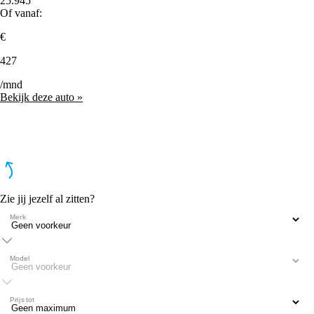
25.945
Of vanaf:
€
427
/mnd
Bekijk deze auto »
Zie jij jezelf al zitten?
Merk
Model
Prijs tot