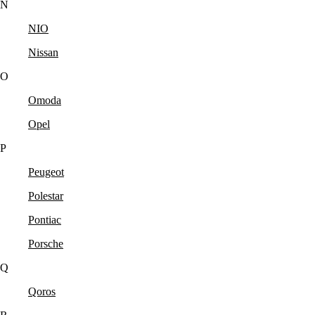
N
NIO
Nissan
O
Omoda
Opel
P
Peugeot
Polestar
Pontiac
Porsche
Q
Qoros