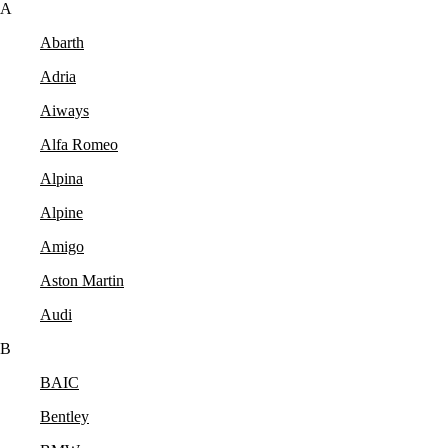
A
Abarth
Adria
Aiways
Alfa Romeo
Alpina
Alpine
Amigo
Aston Martin
Audi
B
BAIC
Bentley