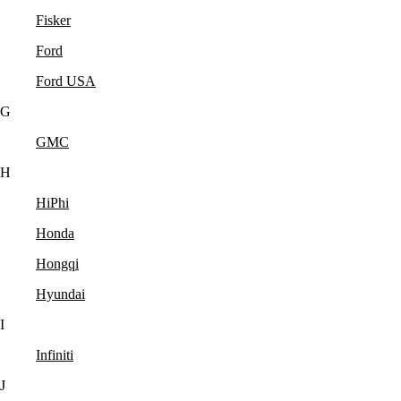
Fisker
Ford
Ford USA
G
GMC
H
HiPhi
Honda
Hongqi
Hyundai
I
Infiniti
J