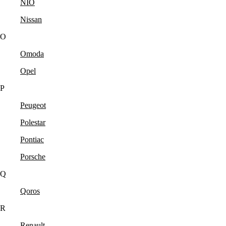
NIO
Nissan
O
Omoda
Opel
P
Peugeot
Polestar
Pontiac
Porsche
Q
Qoros
R
Renault