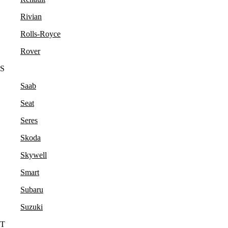
Rivian
Rolls-Royce
Rover
S
Saab
Seat
Seres
Skoda
Skywell
Smart
Subaru
Suzuki
T