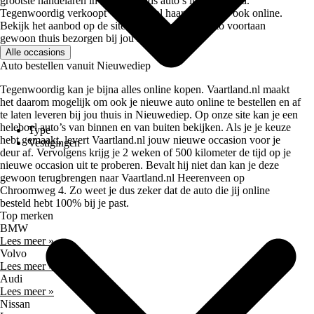
grootste handelaren in tweedehands auto’s in Nederland.
Tegenwoordig verkoopt Vaartland.nl haar occasions ook online.
Bekijk het aanbod op de site en laat je nieuwe auto voortaan
gewoon thuis bezorgen bij jou in Nieuwediep.
Alle occasions
Auto bestellen vanuit Nieuwediep
Tegenwoordig kan je bijna alles online kopen. Vaartland.nl maakt
het daarom mogelijk om ook je nieuwe auto online te bestellen en af
te laten leveren bij jou thuis in Nieuwediep. Op onze site kan je een
heleboel auto’s van binnen en van buiten bekijken. Als je je keuze
Type
hebt gemaakt, levert Vaartland.nl jouw nieuwe occasion voor je
Vestigingen
deur af. Vervolgens krijg je 2 weken of 500 kilometer de tijd op je
nieuwe occasion uit te proberen. Bevalt hij niet dan kan je deze
gewoon terugbrengen naar Vaartland.nl Heerenveen op
Chroomweg 4. Zo weet je dus zeker dat de auto die jij online
besteld hebt 100% bij je past.
Top merken
BMW
Lees meer »
Volvo
Lees meer »
Audi
Lees meer »
Nissan