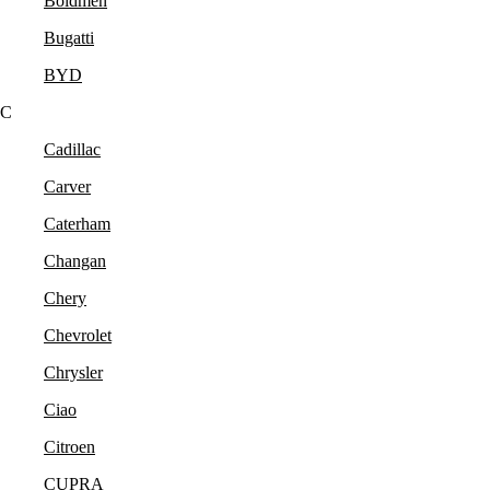
Boldmen
Bugatti
BYD
C
Cadillac
Carver
Caterham
Changan
Chery
Chevrolet
Chrysler
Ciao
Citroen
CUPRA