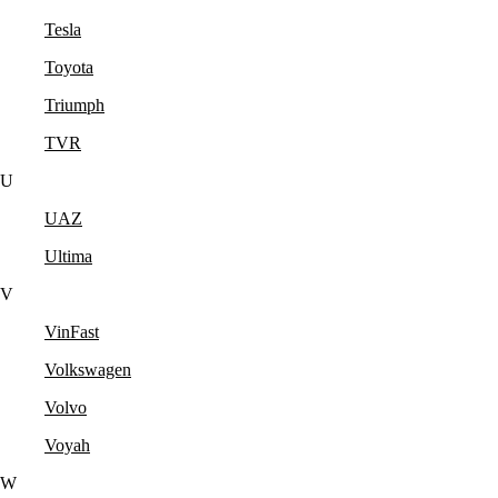
Tesla
Toyota
Triumph
TVR
U
UAZ
Ultima
V
VinFast
Volkswagen
Volvo
Voyah
W