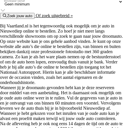
Bouwjaar vanaf
Of zoek uitgebreid »
Zoek jouw auto
Bij Vaartland.nl is het tegenwoordig ook mogelijk om je auto in
Nieuwediep online te bestellen. Zo hoef je niet meer langs
verschillende showrooms om op zoek te gaan naar jouw droomauto.
Op onze website kan je ons gehele aanbod vinden. Je kunt op onze
website alle auto’s die online te bestellen zijn, van binnen en buiten
bekijken dankzij onze professionele fotostudio met 360 graden
camera. Zo kan je als het ware plaats nemen op de bestuurdersstoel
of om de auto heen lopen, eenvoudig thuis vanuit je bank. Verder
heb je bij alle auto’s die online te bestellen zijn toegang tot het
Nationaal Autorapport. Hierin kan je alle beschikbare informatie
over de occasion vinden, zoals het aantal eigenaren en de
onderhoudshistorie.
Wanneer jij je droomauto gevonden hebt kan je deze reserveren
door middel van een aanbetaling. Het is daarnaast ook mogelijk om
je oude auto online weer in te ruilen. Vul de gegevens van je auto in
en je ontvangt van ons binnen 60 minuten een voorstel. Vervolgens
leveren we de auto thuis bij je in bijvoorbeeld Nieuwediep af.
Wanneer je hebt gekozen voor het inruilen van je oude auto kan je
alvast een proefrit maken terwijl wij jouw oude auto controleren.
Na de aflevering heb je ook nog eens 14 dagen de tijd om de auto te