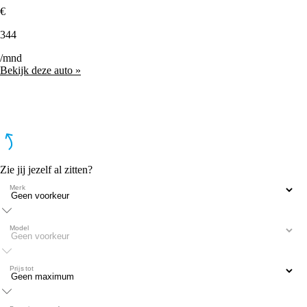
€
344
/mnd
Bekijk deze auto »
Zie jij jezelf al zitten?
Merk
Model
Prijs tot