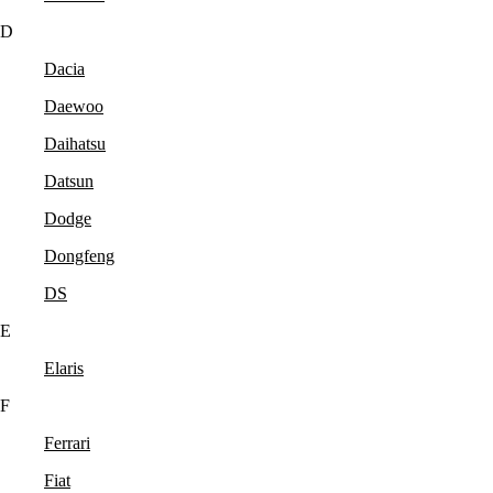
D
Dacia
Daewoo
Daihatsu
Datsun
Dodge
Dongfeng
DS
E
Elaris
F
Ferrari
Fiat