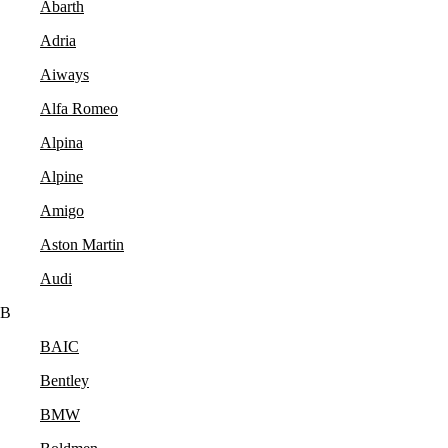
Abarth
Adria
Aiways
Alfa Romeo
Alpina
Alpine
Amigo
Aston Martin
Audi
B
BAIC
Bentley
BMW