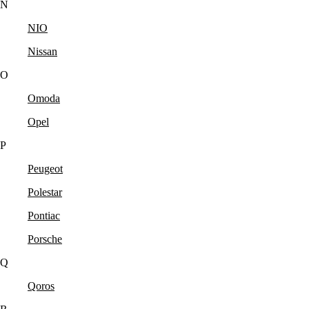
N
NIO
Nissan
O
Omoda
Opel
P
Peugeot
Polestar
Pontiac
Porsche
Q
Qoros