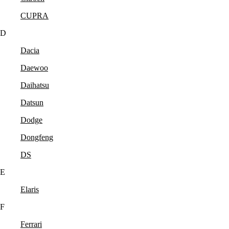
CUPRA
D
Dacia
Daewoo
Daihatsu
Datsun
Dodge
Dongfeng
DS
E
Elaris
F
Ferrari