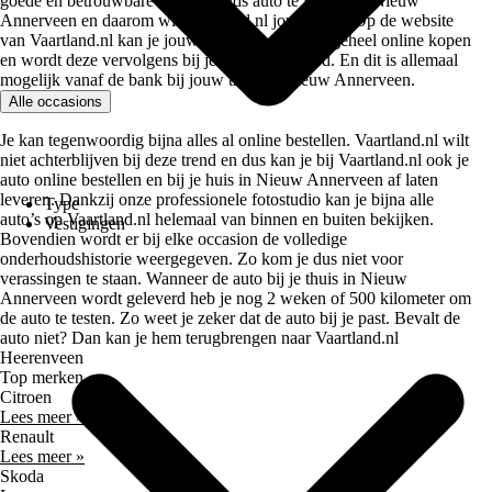
goede en betrouwbare tweedehands auto te vinden in Nieuw
Annerveen en daarom wil Vaartland.nl jou helpen. Op de website
van Vaartland.nl kan je jouw tweedehands auto geheel online kopen
en wordt deze vervolgens bij je thuis afgeleverd. En dit is allemaal
mogelijk vanaf de bank bij jouw thuis in Nieuw Annerveen.
Alle occasions
Je kan tegenwoordig bijna alles al online bestellen. Vaartland.nl wilt
niet achterblijven bij deze trend en dus kan je bij Vaartland.nl ook je
auto online bestellen en bij je huis in Nieuw Annerveen af laten
leveren. Dankzij onze professionele fotostudio kan je bijna alle
Type
auto’s op Vaartland.nl helemaal van binnen en buiten bekijken.
Vestigingen
Bovendien wordt er bij elke occasion de volledige
onderhoudshistorie weergegeven. Zo kom je dus niet voor
verassingen te staan. Wanneer de auto bij je thuis in Nieuw
Annerveen wordt geleverd heb je nog 2 weken of 500 kilometer om
de auto te testen. Zo weet je zeker dat de auto bij je past. Bevalt de
auto niet? Dan kan je hem terugbrengen naar Vaartland.nl
Heerenveen
Top merken
Citroen
Lees meer »
Renault
Lees meer »
Skoda