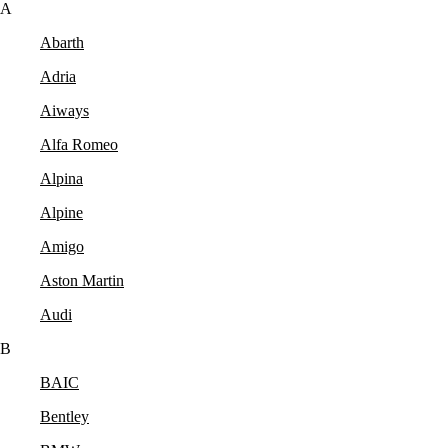
A
Abarth
Adria
Aiways
Alfa Romeo
Alpina
Alpine
Amigo
Aston Martin
Audi
B
BAIC
Bentley