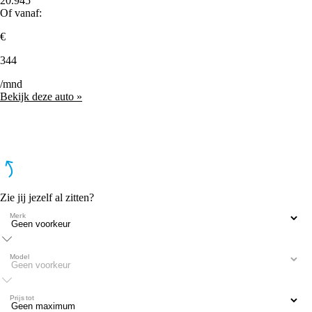
20.945
Of vanaf:
€
344
/mnd
Bekijk deze auto »
Zie jij jezelf al zitten?
Merk
Model
Prijs tot