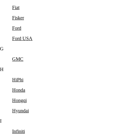
Fiat
Fisker
Ford
Ford USA
G
GMC
H
HiPhi
Honda
Hongqi
Hyundai
I
Infiniti