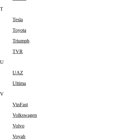
T
Tesla
Toyota
Triumph
TVR
U
UAZ
Ultima
V
VinFast
Volkswagen
Volvo
Voyah