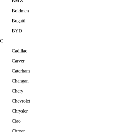
BMW
Boldmen
Bugatti
BYD
C
Cadillac
Carver
Caterham
Changan
Chery
Chevrolet
Chrysler
Ciao
Citroen