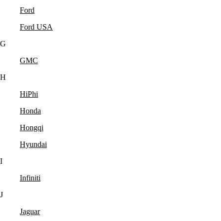
Ford
Ford USA
G
GMC
H
HiPhi
Honda
Hongqi
Hyundai
I
Infiniti
J
Jaguar