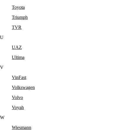
Toyota
Triumph
TVR
U
UAZ
Ultima
V
VinFast
Volkswagen
Volvo
Voyah
W
Wiesmann