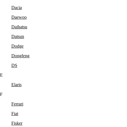
Dacia
Daewoo
Daihatsu
Datsun
Dodge
Dongfeng
DS
E
Elaris
F
Ferrari
Fiat
Fisker