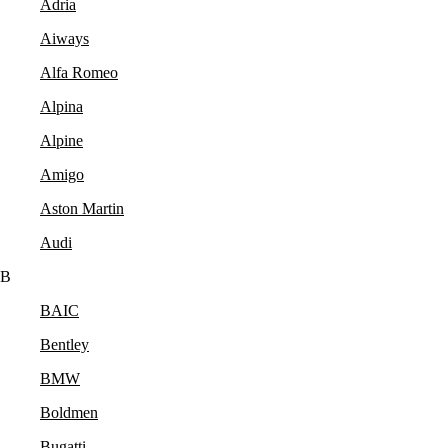
Adria
Aiways
Alfa Romeo
Alpina
Alpine
Amigo
Aston Martin
Audi
B
BAIC
Bentley
BMW
Boldmen
Bugatti