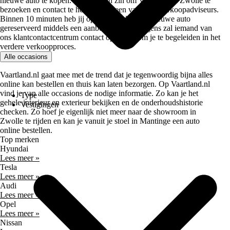
nieuwe auto te kopen. Heb je geen zin om Vaartland.nl Zwolle te
bezoeken en contact te hebben met een van onze verkoopadviseurs.
Binnen 10 minuten heb jij op Vaartland.nl een nieuwe auto
gereserveerd middels een aanbetaling. Vervolgens zal iemand van
ons klantcontactcentrum contact opnemen om je te begeleiden in het
verdere verkoopproces.
Alle occasions
Vaartland.nl gaat mee met de trend dat je tegenwoordig bijna alles
online kan bestellen en thuis kan laten bezorgen. Op Vaartland.nl
vind je van alle occasions de nodige informatie. Zo kan je het
Type
gehele interieur en exterieur bekijken en de onderhoudshistorie
Vestigingen
checken. Zo hoef je eigenlijk niet meer naar de showroom in
Zwolle te rijden en kan je vanuit je stoel in Mantinge een auto
online bestellen.
Top merken
Hyundai
Lees meer »
Tesla
Lees meer »
Audi
Lees meer »
Opel
Lees meer »
Nissan