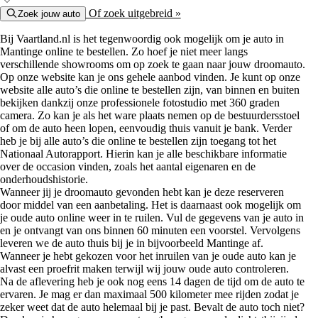
Of zoek uitgebreid »
Zoek jouw auto
Bij Vaartland.nl is het tegenwoordig ook mogelijk om je auto in
Mantinge online te bestellen. Zo hoef je niet meer langs
verschillende showrooms om op zoek te gaan naar jouw droomauto.
Op onze website kan je ons gehele aanbod vinden. Je kunt op onze
website alle auto’s die online te bestellen zijn, van binnen en buiten
bekijken dankzij onze professionele fotostudio met 360 graden
camera. Zo kan je als het ware plaats nemen op de bestuurdersstoel
of om de auto heen lopen, eenvoudig thuis vanuit je bank. Verder
heb je bij alle auto’s die online te bestellen zijn toegang tot het
Nationaal Autorapport. Hierin kan je alle beschikbare informatie
over de occasion vinden, zoals het aantal eigenaren en de
onderhoudshistorie.
Wanneer jij je droomauto gevonden hebt kan je deze reserveren
door middel van een aanbetaling. Het is daarnaast ook mogelijk om
je oude auto online weer in te ruilen. Vul de gegevens van je auto in
en je ontvangt van ons binnen 60 minuten een voorstel. Vervolgens
leveren we de auto thuis bij je in bijvoorbeeld Mantinge af.
Wanneer je hebt gekozen voor het inruilen van je oude auto kan je
alvast een proefrit maken terwijl wij jouw oude auto controleren.
Na de aflevering heb je ook nog eens 14 dagen de tijd om de auto te
ervaren. Je mag er dan maximaal 500 kilometer mee rijden zodat je
zeker weet dat de auto helemaal bij je past. Bevalt de auto toch niet?