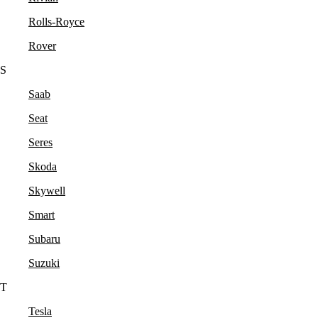
Rolls-Royce
Rover
S
Saab
Seat
Seres
Skoda
Skywell
Smart
Subaru
Suzuki
T
Tesla