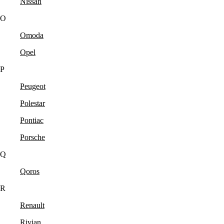
Nissan
O
Omoda
Opel
P
Peugeot
Polestar
Pontiac
Porsche
Q
Qoros
R
Renault
Rivian