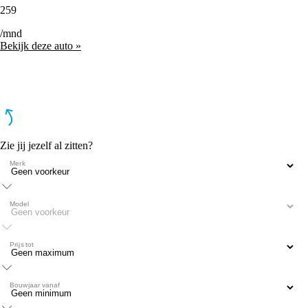
259
/mnd
Bekijk deze auto »
Zie jij jezelf al zitten?
Merk
Model
Prijs tot
Bouwjaar vanaf