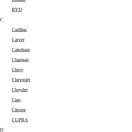
BYD
C
Cadillac
Carver
Caterham
Changan
Chery
Chevrolet
Chrysler
Ciao
Citroen
CUPRA
D