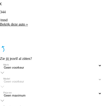
€
344
/mnd
Bekijk deze auto »
Zie jij jezelf al zitten?
Merk
Model
Prijs tot