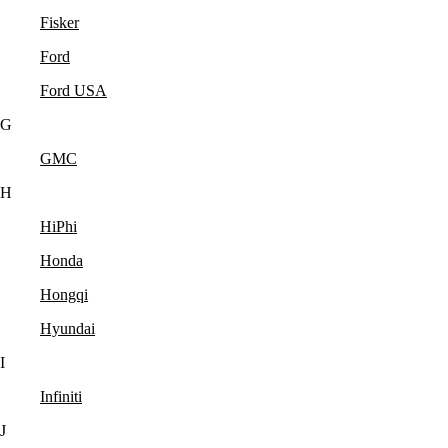
Fisker
Ford
Ford USA
G
GMC
H
HiPhi
Honda
Hongqi
Hyundai
I
Infiniti
J