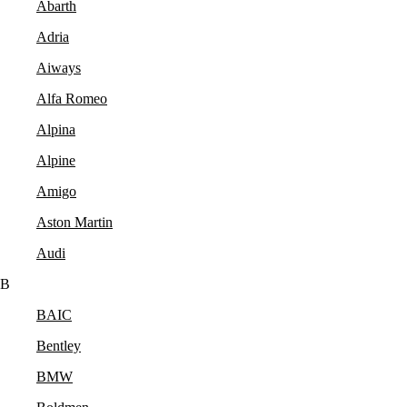
Abarth
Adria
Aiways
Alfa Romeo
Alpina
Alpine
Amigo
Aston Martin
Audi
B
BAIC
Bentley
BMW