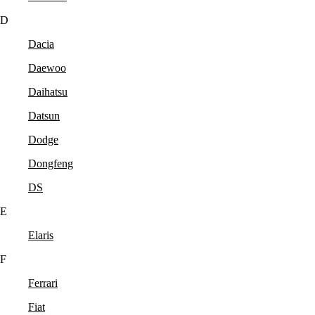
D
Dacia
Daewoo
Daihatsu
Datsun
Dodge
Dongfeng
DS
E
Elaris
F
Ferrari
Fiat