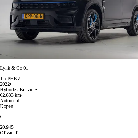
Lynk & Co 01
1.5 PHEV
2022
•
Hybride / Benzine
•
62.833 km
•
Automaat
Kopen:
€
20.945
Of vanaf: