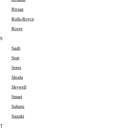
Rivian
Rolls-Royce
Rover
S
Saab
Seat
Seres
Skoda
Skywell
Smart
Subaru
Suzuki
T