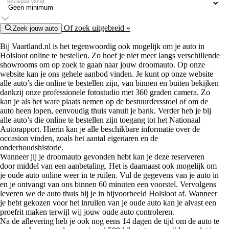
Bouwjaar vanaf
Of zoek uitgebreid »
Zoek jouw auto
Bij Vaartland.nl is het tegenwoordig ook mogelijk om je auto in
Holsloot online te bestellen. Zo hoef je niet meer langs verschillende
showrooms om op zoek te gaan naar jouw droomauto. Op onze
website kan je ons gehele aanbod vinden. Je kunt op onze website
alle auto’s die online te bestellen zijn, van binnen en buiten bekijken
dankzij onze professionele fotostudio met 360 graden camera. Zo
kan je als het ware plaats nemen op de bestuurdersstoel of om de
auto heen lopen, eenvoudig thuis vanuit je bank. Verder heb je bij
alle auto’s die online te bestellen zijn toegang tot het Nationaal
Autorapport. Hierin kan je alle beschikbare informatie over de
occasion vinden, zoals het aantal eigenaren en de
onderhoudshistorie.
Wanneer jij je droomauto gevonden hebt kan je deze reserveren
door middel van een aanbetaling. Het is daarnaast ook mogelijk om
je oude auto online weer in te ruilen. Vul de gegevens van je auto in
en je ontvangt van ons binnen 60 minuten een voorstel. Vervolgens
leveren we de auto thuis bij je in bijvoorbeeld Holsloot af. Wanneer
je hebt gekozen voor het inruilen van je oude auto kan je alvast een
proefrit maken terwijl wij jouw oude auto controleren.
Na de aflevering heb je ook nog eens 14 dagen de tijd om de auto te