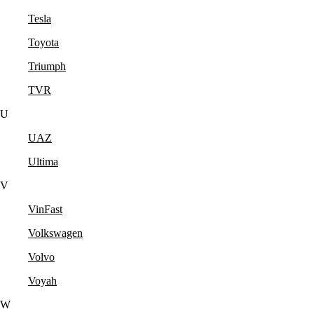
Tesla
Toyota
Triumph
TVR
U
UAZ
Ultima
V
VinFast
Volkswagen
Volvo
Voyah
W