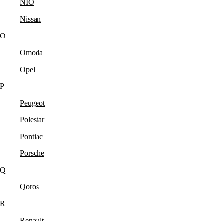
NIO
Nissan
O
Omoda
Opel
P
Peugeot
Polestar
Pontiac
Porsche
Q
Qoros
R
Renault