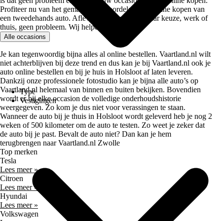
is dat geen probleem en kan je jouw occasion geheel online kopen.
Profiteer nu van het gemak en de voordelen van online kopen van
een tweedehands auto. Afleveren op een adres naar keuze, werk of
thuis, geen probleem. Wij helpen je graag!
Alle occasions
Je kan tegenwoordig bijna alles al online bestellen. Vaartland.nl wilt
niet achterblijven bij deze trend en dus kan je bij Vaartland.nl ook je
auto online bestellen en bij je huis in Holsloot af laten leveren.
Dankzij onze professionele fotostudio kan je bijna alle auto’s op
Vaartland.nl helemaal van binnen en buiten bekijken. Bovendien
Type
wordt er bij elke occasion de volledige onderhoudshistorie
Vestigingen
weergegeven. Zo kom je dus niet voor verassingen te staan.
Wanneer de auto bij je thuis in Holsloot wordt geleverd heb je nog 2
weken of 500 kilometer om de auto te testen. Zo weet je zeker dat
de auto bij je past. Bevalt de auto niet? Dan kan je hem
terugbrengen naar Vaartland.nl Zwolle
Top merken
Tesla
Lees meer »
Citroen
Lees meer »
Hyundai
Lees meer »
Volkswagen