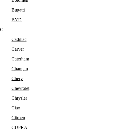
Boldmen
Bugatti
BYD
C
Cadillac
Carver
Caterham
Changan
Chery
Chevrolet
Chrysler
Ciao
Citroen
CUPRA