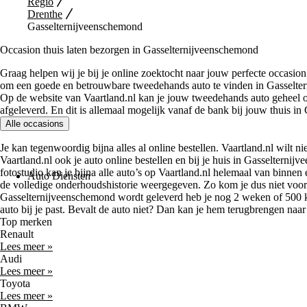
Regio
Drenthe
Gasselternijveenschemond
Occasion thuis laten bezorgen in Gasselternijveenschemond
Graag helpen wij je bij je online zoektocht naar jouw perfecte occasio
om een goede en betrouwbare tweedehands auto te vinden in Gasselter
Op de website van Vaartland.nl kan je jouw tweedehands auto geheel on
afgeleverd. En dit is allemaal mogelijk vanaf de bank bij jouw thuis i
Alle occasions
Je kan tegenwoordig bijna alles al online bestellen. Vaartland.nl wilt nie
Vaartland.nl ook je auto online bestellen en bij je huis in Gasselterni
fotostudio kan je bijna alle auto’s op Vaartland.nl helemaal van binnen
Auto Diensten
de volledige onderhoudshistorie weergegeven. Zo kom je dus niet voor v
Gasselternijveenschemond wordt geleverd heb je nog 2 weken of 500 ki
auto bij je past. Bevalt de auto niet? Dan kan je hem terugbrengen naa
Top merken
Renault
Lees meer »
Audi
Lees meer »
Toyota
Lees meer »