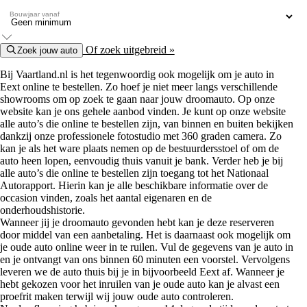
Bouwjaar vanaf
Of zoek uitgebreid »
Zoek jouw auto
Bij Vaartland.nl is het tegenwoordig ook mogelijk om je auto in
Eext online te bestellen. Zo hoef je niet meer langs verschillende
showrooms om op zoek te gaan naar jouw droomauto. Op onze
website kan je ons gehele aanbod vinden. Je kunt op onze website
alle auto’s die online te bestellen zijn, van binnen en buiten bekijken
dankzij onze professionele fotostudio met 360 graden camera. Zo
kan je als het ware plaats nemen op de bestuurdersstoel of om de
auto heen lopen, eenvoudig thuis vanuit je bank. Verder heb je bij
alle auto’s die online te bestellen zijn toegang tot het Nationaal
Autorapport. Hierin kan je alle beschikbare informatie over de
occasion vinden, zoals het aantal eigenaren en de
onderhoudshistorie.
Wanneer jij je droomauto gevonden hebt kan je deze reserveren
door middel van een aanbetaling. Het is daarnaast ook mogelijk om
je oude auto online weer in te ruilen. Vul de gegevens van je auto in
en je ontvangt van ons binnen 60 minuten een voorstel. Vervolgens
leveren we de auto thuis bij je in bijvoorbeeld Eext af. Wanneer je
hebt gekozen voor het inruilen van je oude auto kan je alvast een
proefrit maken terwijl wij jouw oude auto controleren.