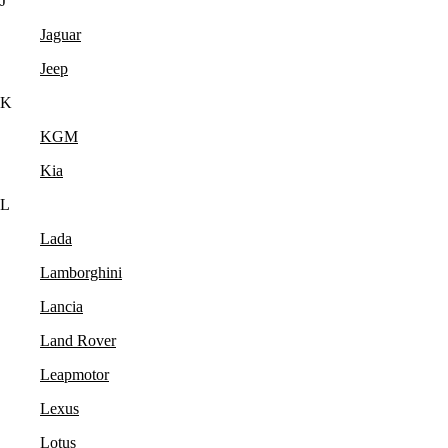
J
Jaguar
Jeep
K
KGM
Kia
L
Lada
Lamborghini
Lancia
Land Rover
Leapmotor
Lexus
Lotus