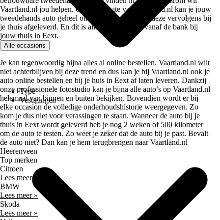
betrouwbare tweedehands auto te vinden in Eext en daarom wil
Vaartland.nl jou helpen. Op de website van Vaartland.nl kan je jouw
tweedehands auto geheel online kopen en wordt deze vervolgens bij
je thuis afgeleverd. En dit is allemaal mogelijk vanaf de bank bij
jouw thuis in Eext.
Alle occasions
Je kan tegenwoordig bijna alles al online bestellen. Vaartland.nl wilt
niet achterblijven bij deze trend en dus kan je bij Vaartland.nl ook je
auto online bestellen en bij je huis in Eext af laten leveren. Dankzij
onze professionele fotostudio kan je bijna alle auto’s op Vaartland.nl
Type
helemaal van binnen en buiten bekijken. Bovendien wordt er bij
Vestigingen
elke occasion de volledige onderhoudshistorie weergegeven. Zo
kom je dus niet voor verassingen te staan. Wanneer de auto bij je
thuis in Eext wordt geleverd heb je nog 2 weken of 500 kilometer
om de auto te testen. Zo weet je zeker dat de auto bij je past. Bevalt
de auto niet? Dan kan je hem terugbrengen naar Vaartland.nl
Heerenveen
Top merken
Citroen
Lees meer »
BMW
Lees meer »
Skoda
Lees meer »