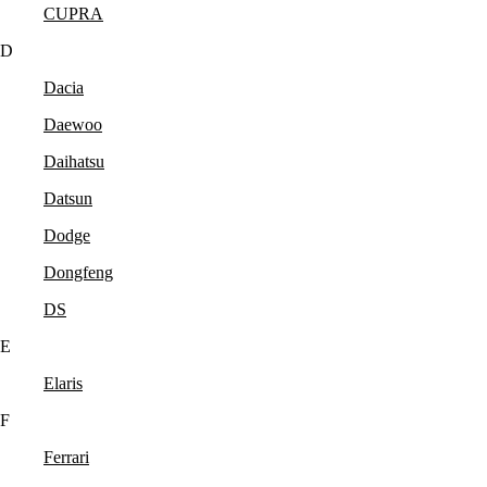
CUPRA
D
Dacia
Daewoo
Daihatsu
Datsun
Dodge
Dongfeng
DS
E
Elaris
F
Ferrari