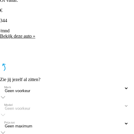
Of vanaf:
€
344
/mnd
Bekijk deze auto »
Zie jij jezelf al zitten?
Merk
Model
Prijs tot