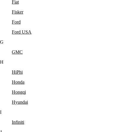
Fiat
Fisker
Ford
Ford USA
G
GMC
H
HiPhi
Honda
Hongqi
Hyundai
I
Infiniti