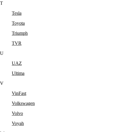
T
Tesla
Toyota
Triumph
TVR
U
UAZ
Ultima
V
VinFast
Volkswagen
Volvo
Voyah