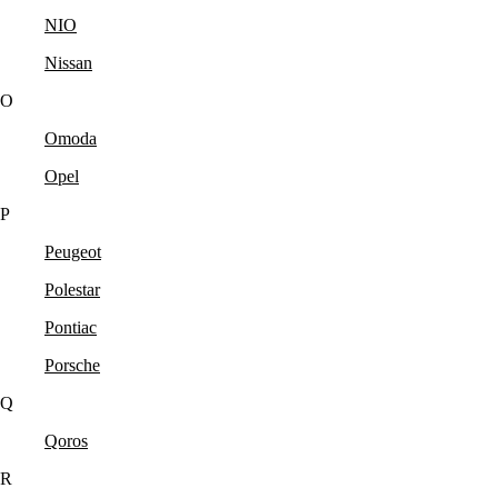
NIO
Nissan
O
Omoda
Opel
P
Peugeot
Polestar
Pontiac
Porsche
Q
Qoros
R