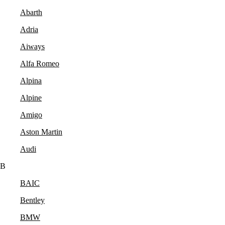
Abarth
Adria
Aiways
Alfa Romeo
Alpina
Alpine
Amigo
Aston Martin
Audi
B
BAIC
Bentley
BMW