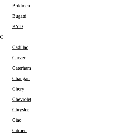
Boldmen
Bugatti
BYD
C
Cadillac
Carver
Caterham
Changan
Chery
Chevrolet
Chrysler
Ciao
Citroen