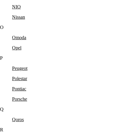
NIO
Nissan
O
Omoda
Opel
P
Peugeot
Polestar
Pontiac
Porsche
Q
Qoros
R