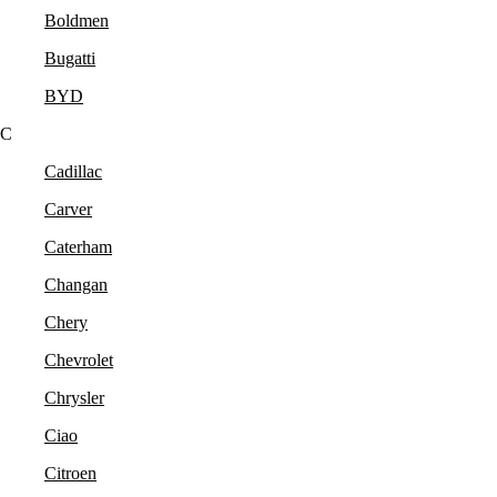
Boldmen
Bugatti
BYD
C
Cadillac
Carver
Caterham
Changan
Chery
Chevrolet
Chrysler
Ciao
Citroen