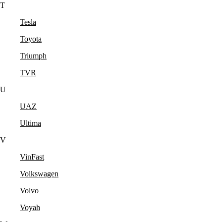
T
Tesla
Toyota
Triumph
TVR
U
UAZ
Ultima
V
VinFast
Volkswagen
Volvo
Voyah