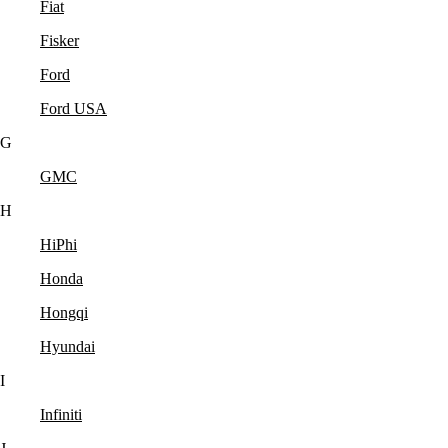
Fiat
Fisker
Ford
Ford USA
G
GMC
H
HiPhi
Honda
Hongqi
Hyundai
I
Infiniti