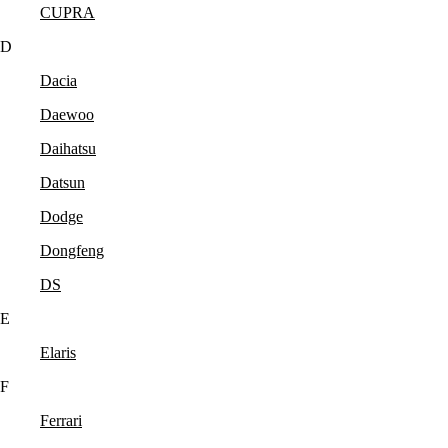
CUPRA
D
Dacia
Daewoo
Daihatsu
Datsun
Dodge
Dongfeng
DS
E
Elaris
F
Ferrari