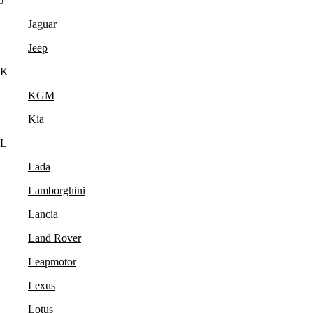
J
Jaguar
Jeep
K
KGM
Kia
L
Lada
Lamborghini
Lancia
Land Rover
Leapmotor
Lexus
Lotus