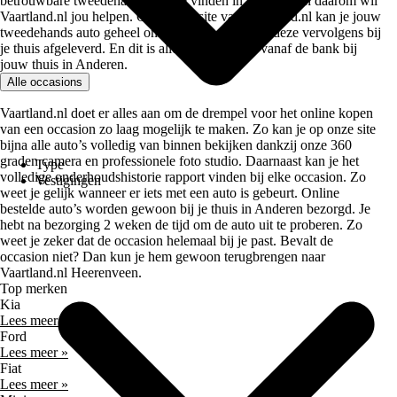
betrouwbare tweedehands auto te vinden in Anderen en daarom wil
Vaartland.nl jou helpen. Op de website van Vaartland.nl kan je jouw
tweedehands auto geheel online kopen en wordt deze vervolgens bij
je thuis afgeleverd. En dit is allemaal mogelijk vanaf de bank bij
jouw thuis in Anderen.
Alle occasions
Vaartland.nl doet er alles aan om de drempel voor het online kopen
van een occasion zo laag mogelijk te maken. Zo kan je op onze site
bijna alle auto’s volledig van binnen bekijken dankzij onze 360
graden camera en professionele foto studio. Daarnaast kan je het
Type
volledige onderhoudshistorie rapport vinden bij elke occasion. Zo
Vestigingen
weet je gelijk wanneer er iets met een auto is gebeurt. Online
bestelde auto’s worden gewoon bij je thuis in Anderen bezorgd. Je
hebt na bezorging 2 weken de tijd om de auto uit te proberen. Zo
weet je zeker dat de occasion helemaal bij je past. Bevalt de
occasion niet? Dan kun je hem gewoon terugbrengen naar
Vaartland.nl Heerenveen.
Top merken
Kia
Lees meer »
Ford
Lees meer »
Fiat
Lees meer »