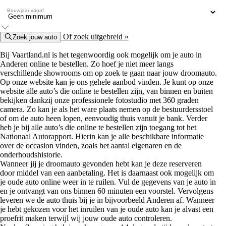
Bouwjaar vanaf
Of zoek uitgebreid »
Zoek jouw auto
Bij Vaartland.nl is het tegenwoordig ook mogelijk om je auto in
Anderen online te bestellen. Zo hoef je niet meer langs
verschillende showrooms om op zoek te gaan naar jouw droomauto.
Op onze website kan je ons gehele aanbod vinden. Je kunt op onze
website alle auto’s die online te bestellen zijn, van binnen en buiten
bekijken dankzij onze professionele fotostudio met 360 graden
camera. Zo kan je als het ware plaats nemen op de bestuurdersstoel
of om de auto heen lopen, eenvoudig thuis vanuit je bank. Verder
heb je bij alle auto’s die online te bestellen zijn toegang tot het
Nationaal Autorapport. Hierin kan je alle beschikbare informatie
over de occasion vinden, zoals het aantal eigenaren en de
onderhoudshistorie.
Wanneer jij je droomauto gevonden hebt kan je deze reserveren
door middel van een aanbetaling. Het is daarnaast ook mogelijk om
je oude auto online weer in te ruilen. Vul de gegevens van je auto in
en je ontvangt van ons binnen 60 minuten een voorstel. Vervolgens
leveren we de auto thuis bij je in bijvoorbeeld Anderen af. Wanneer
je hebt gekozen voor het inruilen van je oude auto kan je alvast een
proefrit maken terwijl wij jouw oude auto controleren.