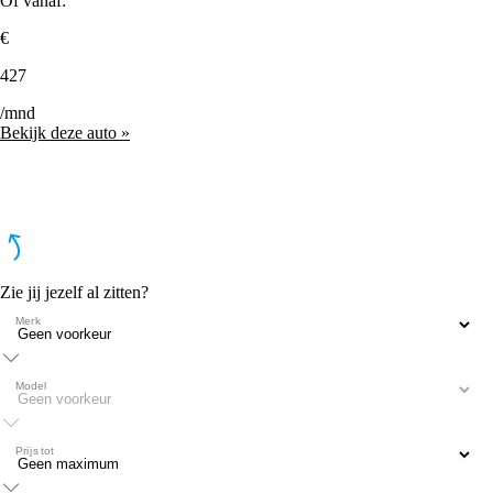
Of vanaf:
€
427
/mnd
Bekijk deze auto »
Zie jij jezelf al zitten?
Merk
Model
Prijs tot