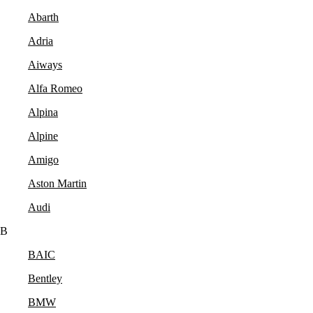
Abarth
Adria
Aiways
Alfa Romeo
Alpina
Alpine
Amigo
Aston Martin
Audi
B
BAIC
Bentley
BMW