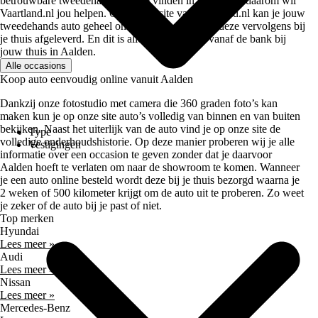
betrouwbare tweedehands auto te vinden in Aalden en daarom wil
Vaartland.nl jou helpen. Op de website van Vaartland.nl kan je jouw
tweedehands auto geheel online kopen en wordt deze vervolgens bij
je thuis afgeleverd. En dit is allemaal mogelijk vanaf de bank bij
jouw thuis in Aalden.
Alle occasions
Koop auto eenvoudig online vanuit Aalden
Dankzij onze fotostudio met camera die 360 graden foto’s kan
maken kun je op onze site auto’s volledig van binnen en van buiten
bekijken. Naast het uiterlijk van de auto vind je op onze site de
Type
volledige onderhoudshistorie. Op deze manier proberen wij je alle
Vestigingen
informatie over een occasion te geven zonder dat je daarvoor
Aalden hoeft te verlaten om naar de showroom te komen. Wanneer
je een auto online besteld wordt deze bij je thuis bezorgd waarna je
2 weken of 500 kilometer krijgt om de auto uit te proberen. Zo weet
je zeker of de auto bij je past of niet.
Top merken
Hyundai
Lees meer »
Audi
Lees meer »
Nissan
Lees meer »
Mercedes-Benz