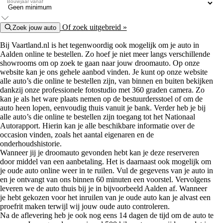
Bouwjaar vanaf
Of zoek uitgebreid »
Zoek jouw auto
Bij Vaartland.nl is het tegenwoordig ook mogelijk om je auto in
Aalden online te bestellen. Zo hoef je niet meer langs verschillende
showrooms om op zoek te gaan naar jouw droomauto. Op onze
website kan je ons gehele aanbod vinden. Je kunt op onze website
alle auto’s die online te bestellen zijn, van binnen en buiten bekijken
dankzij onze professionele fotostudio met 360 graden camera. Zo
kan je als het ware plaats nemen op de bestuurdersstoel of om de
auto heen lopen, eenvoudig thuis vanuit je bank. Verder heb je bij
alle auto’s die online te bestellen zijn toegang tot het Nationaal
Autorapport. Hierin kan je alle beschikbare informatie over de
occasion vinden, zoals het aantal eigenaren en de
onderhoudshistorie.
Wanneer jij je droomauto gevonden hebt kan je deze reserveren
door middel van een aanbetaling. Het is daarnaast ook mogelijk om
je oude auto online weer in te ruilen. Vul de gegevens van je auto in
en je ontvangt van ons binnen 60 minuten een voorstel. Vervolgens
leveren we de auto thuis bij je in bijvoorbeeld Aalden af. Wanneer
je hebt gekozen voor het inruilen van je oude auto kan je alvast een
proefrit maken terwijl wij jouw oude auto controleren.
Na de aflevering heb je ook nog eens 14 dagen de tijd om de auto te