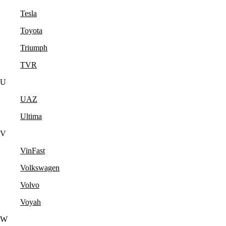
Tesla
Toyota
Triumph
TVR
U
UAZ
Ultima
V
VinFast
Volkswagen
Volvo
Voyah
W