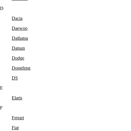
D
Dacia
Daewoo
Daihatsu
Datsun
Dodge
Dongfeng
DS
E
Elaris
F
Ferrari
Fiat