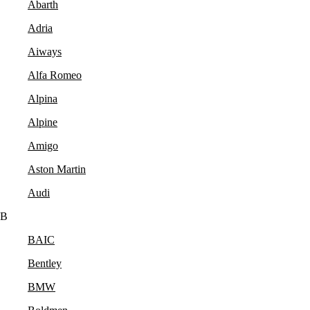
Abarth
Adria
Aiways
Alfa Romeo
Alpina
Alpine
Amigo
Aston Martin
Audi
B
BAIC
Bentley
BMW