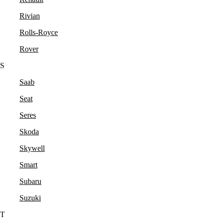
Rivian
Rolls-Royce
Rover
S
Saab
Seat
Seres
Skoda
Skywell
Smart
Subaru
Suzuki
T