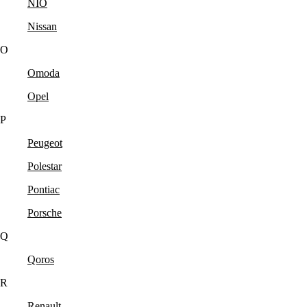
NIO
Nissan
O
Omoda
Opel
P
Peugeot
Polestar
Pontiac
Porsche
Q
Qoros
R
Renault