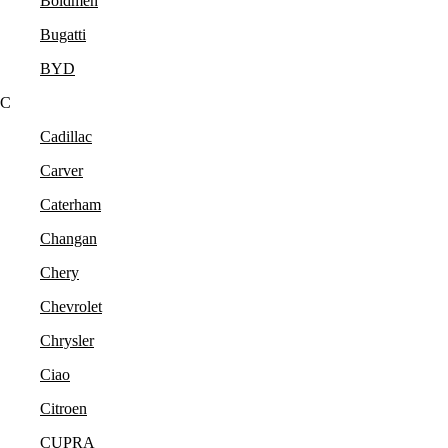
Boldmen
Bugatti
BYD
C
Cadillac
Carver
Caterham
Changan
Chery
Chevrolet
Chrysler
Ciao
Citroen
CUPRA