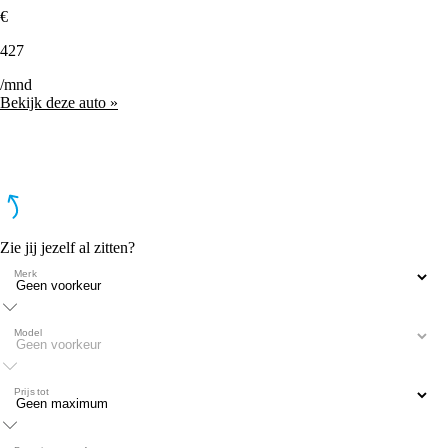
€
427
/mnd
Bekijk deze auto »
Zie jij jezelf al zitten?
Merk
Model
Prijs tot