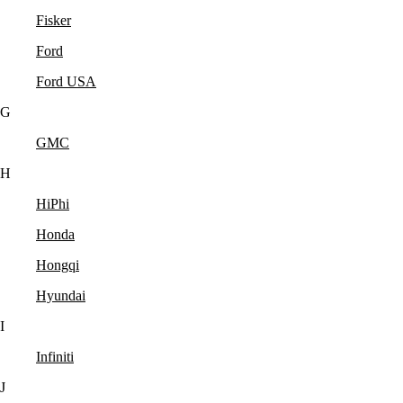
Fisker
Ford
Ford USA
G
GMC
H
HiPhi
Honda
Hongqi
Hyundai
I
Infiniti
J