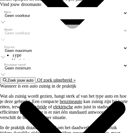
Vind jouw droomauto
Merk
Model
Prijs tot
Type
Vestigingen
Bouwjaar vanaf
Of zoek uitgebreid »
Zoek jouw auto
Wanneer is een auto zuinig in de praktijk
Wat als zuinig wordt gezien, hangt sterk af van het type auto en hoe
je deze gebruikt. Een compacte
benzineauto
kan zuinig zijn bij korte
ritten, terwijl een
hybride
of
elektrische
auto juist in stadsverkeer
efficiënter is. Daardoor is er niet één standaard antwoord, maar
verschilt de beste keuze per situatie.
In de praktijk draait het vooral om het daadwerkelijke verbruik
tijdens dagelijks rijden. Fabriekscijfers geven een indicatie, maar