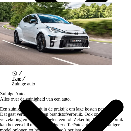
Auto Diensten
Type
Zuinige auto
Zuinige Auto
Alles over de zuinigheid van een auto.
Een zuinige auto draait in de praktijk om lage kosten per kilometer.
Dat gaat verder dan alleen brandstofverbruik. Ook onderhoud,
verzekering en belasting spelen een rol. Zeker bij dagelijks gebruik
kan het verschil tussen een minder efficiënte auto en een zuiniger
model oplopen tot honderden euro’s per jaar.