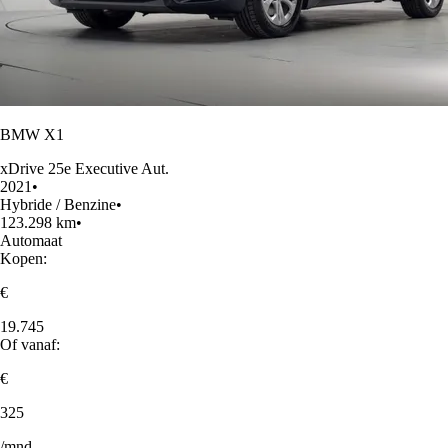
BMW X1
xDrive 25e Executive Aut.
2021
•
Hybride / Benzine
•
123.298 km
•
Automaat
Kopen:
€
19.745
Of vanaf:
€
325
/mnd