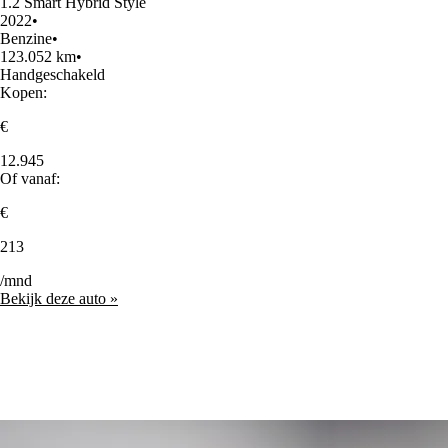
1.2 Smart Hybrid Style
2022
•
Benzine
•
123.052 km
•
Handgeschakeld
Kopen:
€
12.945
Of vanaf:
€
213
/mnd
Bekijk deze auto »