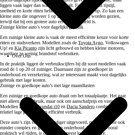
liggen vaak lager dan wat je echt haalt. Factoren zoals rijstijl,
snelheid en korte ritten hebben hier direct invloed op. Zo kan een
kleine auto die ongeveer 1 op 20 rijdt als zuinig worden gezien,
terwijl dat bij een grotere auto eerder gemiddeld is.
Zuinige kleine auto’s voor dagelijks gebruik
Een zuinige kleine auto is vaak de meest efficiënte keuze voor korte
ritten en stadsverkeer. Modellen zoals de
Toyota Aygo
, Volkswagen
Up! en
Kia Picanto
zijn licht gebouwd en hebben kleine motoren,
waardoor ze weinig brandstof verbruiken.
Over Ons
In de praktijk liggen de verbruikscijfers bij dit soort modellen vaak
rond de 1 op 20 of zuiniger. Daarnaast zijn ze goedkoper in
onderhoud en verzekering, wat ze interessant maakt voor dagelijks
gebruik met lage kosten.
Zuinige en goedkope auto’s met lage maandlasten
Een zuinige en goedkope auto draait om het totaalplaatje. Het gaat
niet alleen om verbruik, maar ook om aanschafprijs en vaste lasten.
Modellen zoals de
Hyundai i10
en
Dacia Sandero
combineren een
relatief lage prijs met een efficiënt verbruik.
Deze auto’s zijn vaak eenvoudiger uitgevoerd, maar daardoor ook
minder complex en goedkoper in onderhoud. Voor wie vooral
praktisch wil rijden, is dit vaak de meest logische keuze.