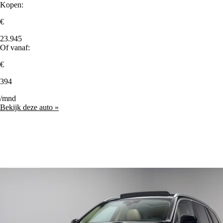
Kopen:
€
23.945
Of vanaf:
€
394
/mnd
Bekijk deze auto »