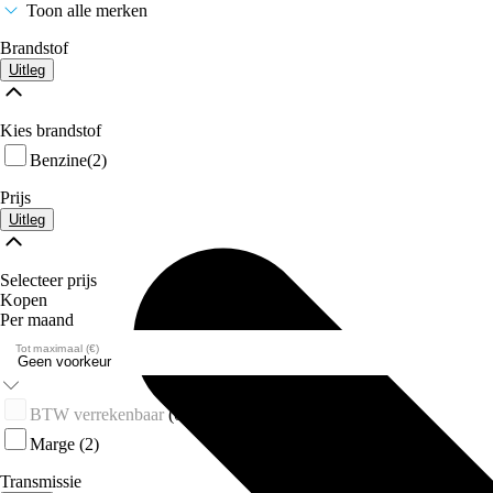
Toon alle merken
Brandstof
Uitleg
Kies brandstof
Benzine
(2)
Prijs
Uitleg
Selecteer prijs
Kopen
Per maand
Tot maximaal (€)
BTW verrekenbaar
(0)
Marge
(2)
Transmissie