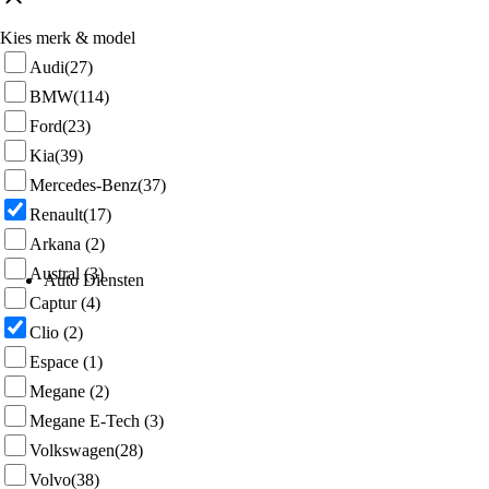
Kies merk & model
Audi
(27)
BMW
(114)
Ford
(23)
Kia
(39)
Mercedes-Benz
(37)
Renault
(17)
Arkana
(2)
Austral
(3)
Auto Diensten
Captur
(4)
Clio
(2)
Espace
(1)
Megane
(2)
Megane E-Tech
(3)
Volkswagen
(28)
Volvo
(38)