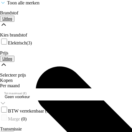
Toon alle merken
Brandstof
Uitleg
Kies brandstof
Elektrisch
(3)
Prijs
Uitleg
Selecteer prijs
Kopen
Per maand
Tot maximaal (€)
BTW verrekenbaar
(3)
Marge
(0)
Transmissie