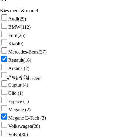
Kies merk & model
Audi
(29)
BMW
(112)
Ford
(25)
Kia
(40)
Mercedes-Benz
(37)
Renault
(16)
Arkana
(2)
Austral
(3)
Auto Diensten
Captur
(4)
Clio
(1)
Espace
(1)
Megane
(2)
Megane E-Tech
(3)
Volkswagen
(28)
Volvo
(36)