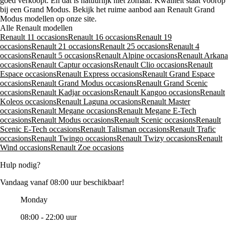
goed verkoopt. En dat is natuurlijk niet zomaar. Kwaliteit staat voorop
bij een Grand Modus. Bekijk het ruime aanbod aan Renault Grand
Modus modellen op onze site.
Alle Renault modellen
Renault 11 occasions
Renault 16 occasions
Renault 19
occasions
Renault 21 occasions
Renault 25 occasions
Renault 4
occasions
Renault 5 occasions
Renault Alpine occasions
Renault Arkana
occasions
Renault Captur occasions
Renault Clio occasions
Renault
Espace occasions
Renault Express occasions
Renault Grand Espace
occasions
Renault Grand Modus occasions
Renault Grand Scenic
occasions
Renault Kadjar occasions
Renault Kangoo occasions
Renault
Koleos occasions
Renault Laguna occasions
Renault Master
occasions
Renault Megane occasions
Renault Megane E-Tech
occasions
Renault Modus occasions
Renault Scenic occasions
Renault
Scenic E-Tech occasions
Renault Talisman occasions
Renault Trafic
occasions
Renault Twingo occasions
Renault Twizy occasions
Renault
Wind occasions
Renault Zoe occasions
Hulp nodig?
Vandaag vanaf 08:00 uur beschikbaar!
Monday
08:00 - 22:00 uur