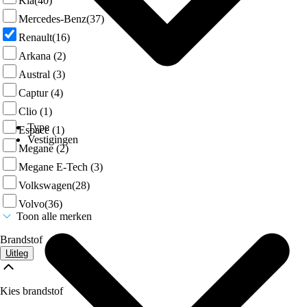
Kia
(40)
Mercedes-Benz
(37)
Renault
(16)
Arkana
(2)
Austral
(3)
Captur
(4)
Clio
(1)
Type
Espace
(1)
Vestigingen
Megane
(2)
Megane E-Tech
(3)
Volkswagen
(28)
Volvo
(36)
Toon alle merken
Brandstof
Uitleg
Kies brandstof