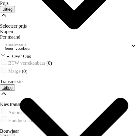
Prijs
Uitleg
Selecteer prijs
Kopen
Per maand
Tot maximaal (€)
Over Ons
BTW verrekenbaar
(0)
Marge
(0)
Transmissie
Uitleg
Kies transmissie
Automaat
(0)
Handgeschakeld
(0)
Bouwjaar