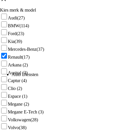
Kies merk & model
Audi
(27)
BMW
(114)
Ford
(23)
Kia
(39)
Mercedes-Benz
(37)
Renault
(17)
Arkana
(2)
Austral
(3)
Auto Diensten
Captur
(4)
Clio
(2)
Espace
(1)
Megane
(2)
Megane E-Tech
(3)
Volkswagen
(28)
Volvo
(38)