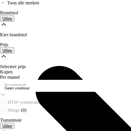
Toon alle merken
Brandstof
Uitleg
Kies brandstof
Prijs
Uitleg
Selecteer prijs
Kopen
Per maand
Tot maximaal (€)
BTW verrekenbaar
(0)
Marge
(0)
Transmissie
Uitleg