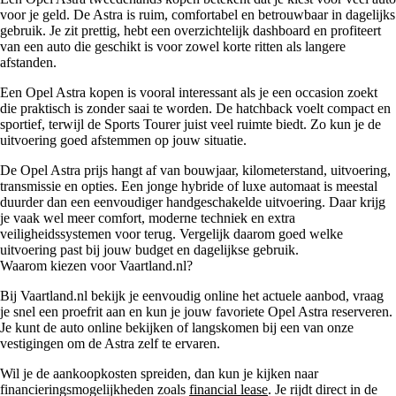
voor je geld. De Astra is ruim, comfortabel en betrouwbaar in dagelijks
gebruik. Je zit prettig, hebt een overzichtelijk dashboard en profiteert
van een auto die geschikt is voor zowel korte ritten als langere
afstanden.
Een Opel Astra kopen is vooral interessant als je een occasion zoekt
die praktisch is zonder saai te worden. De hatchback voelt compact en
sportief, terwijl de Sports Tourer juist veel ruimte biedt. Zo kun je de
uitvoering goed afstemmen op jouw situatie.
De Opel Astra prijs hangt af van bouwjaar, kilometerstand, uitvoering,
transmissie en opties. Een jonge hybride of luxe automaat is meestal
duurder dan een eenvoudiger handgeschakelde uitvoering. Daar krijg
je vaak wel meer comfort, moderne techniek en extra
veiligheidssystemen voor terug. Vergelijk daarom goed welke
uitvoering past bij jouw budget en dagelijkse gebruik.
Waarom kiezen voor Vaartland.nl?
Bij Vaartland.nl bekijk je eenvoudig online het actuele aanbod, vraag
je snel een proefrit aan en kun je jouw favoriete Opel Astra reserveren.
Je kunt de auto online bekijken of langskomen bij een van onze
vestigingen om de Astra zelf te ervaren.
Wil je de aankoopkosten spreiden, dan kun je kijken naar
financieringsmogelijkheden zoals
financial lease
. Je rijdt direct in de