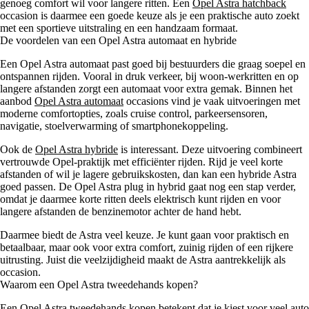
genoeg comfort wil voor langere ritten. Een
Opel Astra hatchback
occasion is daarmee een goede keuze als je een praktische auto zoekt
met een sportieve uitstraling en een handzaam formaat.
De voordelen van een Opel Astra automaat en hybride
Een Opel Astra automaat past goed bij bestuurders die graag soepel en
ontspannen rijden. Vooral in druk verkeer, bij woon-werkritten en op
langere afstanden zorgt een automaat voor extra gemak. Binnen het
aanbod
Opel Astra automaat
occasions vind je vaak uitvoeringen met
moderne comfortopties, zoals cruise control, parkeersensoren,
navigatie, stoelverwarming of smartphonekoppeling.
Ook de
Opel Astra hybride
is interessant. Deze uitvoering combineert
vertrouwde Opel-praktijk met efficiënter rijden. Rijd je veel korte
afstanden of wil je lagere gebruikskosten, dan kan een hybride Astra
goed passen. De Opel Astra plug in hybrid gaat nog een stap verder,
omdat je daarmee korte ritten deels elektrisch kunt rijden en voor
langere afstanden de benzinemotor achter de hand hebt.
Daarmee biedt de Astra veel keuze. Je kunt gaan voor praktisch en
betaalbaar, maar ook voor extra comfort, zuinig rijden of een rijkere
uitrusting. Juist die veelzijdigheid maakt de Astra aantrekkelijk als
occasion.
Waarom een Opel Astra tweedehands kopen?
Een Opel Astra tweedehands kopen betekent dat je kiest voor veel auto