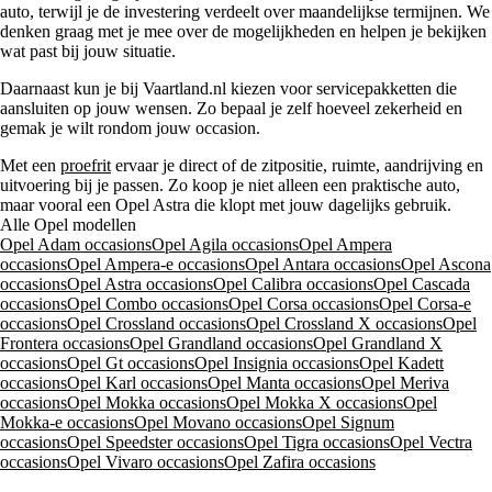
auto, terwijl je de investering verdeelt over maandelijkse termijnen. We
denken graag met je mee over de mogelijkheden en helpen je bekijken
wat past bij jouw situatie.
Daarnaast kun je bij Vaartland.nl kiezen voor servicepakketten die
aansluiten op jouw wensen. Zo bepaal je zelf hoeveel zekerheid en
gemak je wilt rondom jouw occasion.
Met een
proefrit
ervaar je direct of de zitpositie, ruimte, aandrijving en
uitvoering bij je passen. Zo koop je niet alleen een praktische auto,
maar vooral een Opel Astra die klopt met jouw dagelijks gebruik.
Alle Opel modellen
Opel Adam occasions
Opel Agila occasions
Opel Ampera
occasions
Opel Ampera-e occasions
Opel Antara occasions
Opel Ascona
occasions
Opel Astra occasions
Opel Calibra occasions
Opel Cascada
occasions
Opel Combo occasions
Opel Corsa occasions
Opel Corsa-e
occasions
Opel Crossland occasions
Opel Crossland X occasions
Opel
Frontera occasions
Opel Grandland occasions
Opel Grandland X
occasions
Opel Gt occasions
Opel Insignia occasions
Opel Kadett
occasions
Opel Karl occasions
Opel Manta occasions
Opel Meriva
occasions
Opel Mokka occasions
Opel Mokka X occasions
Opel
Mokka-e occasions
Opel Movano occasions
Opel Signum
occasions
Opel Speedster occasions
Opel Tigra occasions
Opel Vectra
occasions
Opel Vivaro occasions
Opel Zafira occasions