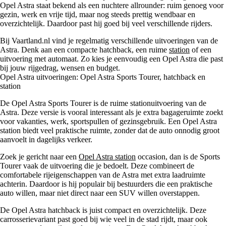
Opel Astra staat bekend als een nuchtere allrounder: ruim genoeg voor
gezin, werk en vrije tijd, maar nog steeds prettig wendbaar en
overzichtelijk. Daardoor past hij goed bij veel verschillende rijders.
Bij Vaartland.nl vind je regelmatig verschillende uitvoeringen van de
Astra. Denk aan een compacte hatchback, een ruime
station
of een
uitvoering met automaat. Zo kies je eenvoudig een Opel Astra die past
bij jouw rijgedrag, wensen en budget.
Opel Astra uitvoeringen: Opel Astra Sports Tourer, hatchback en
station
De Opel Astra Sports Tourer is de ruime stationuitvoering van de
Astra. Deze versie is vooral interessant als je extra bagageruimte zoekt
voor vakanties, werk, sportspullen of gezinsgebruik. Een Opel Astra
station biedt veel praktische ruimte, zonder dat de auto onnodig groot
aanvoelt in dagelijks verkeer.
Zoek je gericht naar een
Opel Astra station
occasion, dan is de Sports
Tourer vaak de uitvoering die je bedoelt. Deze combineert de
comfortabele rijeigenschappen van de Astra met extra laadruimte
achterin. Daardoor is hij populair bij bestuurders die een praktische
auto willen, maar niet direct naar een SUV willen overstappen.
De Opel Astra hatchback is juist compact en overzichtelijk. Deze
carrosserievariant past goed bij wie veel in de stad rijdt, maar ook