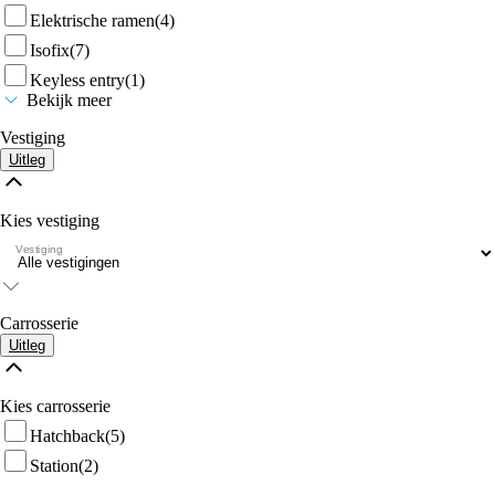
Elektrische ramen
(4)
Isofix
(7)
Keyless entry
(1)
Bekijk meer
Vestiging
Uitleg
Kies vestiging
Vestiging
Carrosserie
Uitleg
Kies carrosserie
Hatchback
(5)
Station
(2)