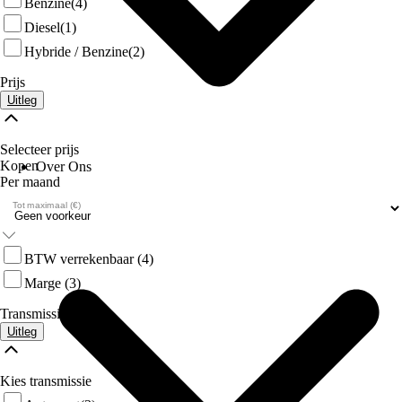
Benzine
(4)
Diesel
(1)
Hybride / Benzine
(2)
Prijs
Uitleg
Selecteer prijs
Kopen
Over Ons
Per maand
Tot maximaal (€)
BTW verrekenbaar
(4)
Marge
(3)
Transmissie
Uitleg
Kies transmissie