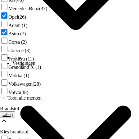
Kia
(40)
Mercedes-Benz
(37)
Opel
(26)
Adam
(1)
Astra
(7)
Corsa
(2)
Corsa-e
(3)
Type
Frontera
(11)
Vestigingen
Grandland X
(1)
Mokka
(1)
Volkswagen
(28)
Volvo
(38)
Toon alle merken
Brandstof
Uitleg
Kies brandstof