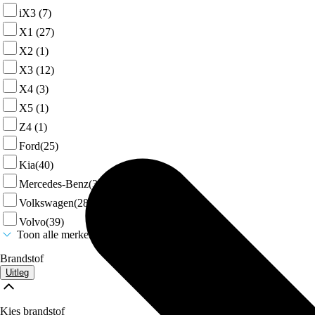
iX3
(7)
X1
(27)
X2
(1)
X3
(12)
X4
(3)
X5
(1)
Z4
(1)
Ford
(25)
Kia
(40)
Mercedes-Benz
(37)
Volkswagen
(28)
Volvo
(39)
Toon alle merken
Brandstof
Uitleg
Kies brandstof