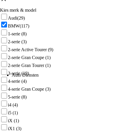
Kies merk & model
Audi
(29)
BMW
(117)
1-serie
(8)
2-serie
(3)
2-serie Active Tourer
(9)
2-serie Gran Coupe
(1)
2-serie Gran Tourer
(1)
3-serie
(19)
Auto Diensten
4-serie
(4)
4-serie Gran Coupe
(3)
5-serie
(8)
i4
(4)
i5
(1)
iX
(1)
iX1
(3)