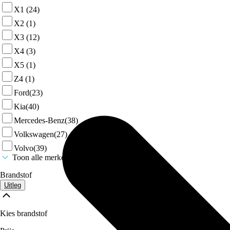
X1
(24)
X2
(1)
X3
(12)
X4
(3)
X5
(1)
Z4
(1)
Ford
(23)
Kia
(40)
Mercedes-Benz
(38)
Volkswagen
(27)
Volvo
(39)
Toon alle merken
Brandstof
Uitleg
Kies brandstof