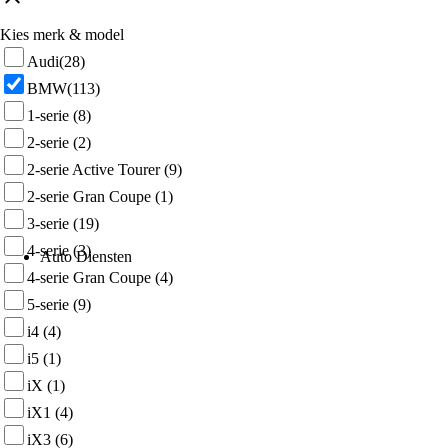
Kies merk & model
Audi
(28)
BMW
(113)
1-serie
(8)
2-serie
(2)
2-serie Active Tourer
(9)
2-serie Gran Coupe
(1)
3-serie
(19)
4-serie
(3)
Auto Diensten
4-serie Gran Coupe
(4)
5-serie
(9)
i4
(4)
i5
(1)
iX
(1)
iX1
(4)
iX3
(6)