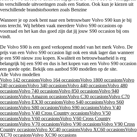
in verschillende uitvoeringen zoals een Station. Ook kun je kiezen uit
verschillende brandstofsoorten zoals Benzine
Wanneer je op zoek bent naar een betrouwbare Volvo S90 kun je bij
ons terecht. Wij hebben vaak meerdere Volvo S90 occasions op
voorraad en het kan dus goed zijn dat jij jouw S90 occasion bij ons
vindt.
De Volvo S90 is een goed verkopend model van het merk Volvo. De
prijs van een Volvo S90 occasion ligt ook een stuk lager dan wanneer
je een S90 nieuw zou kopen. Kwaliteit en betrouwbaarheid is erg
belangrijk bij een S90 en dus is het kopen van een Volvo S90 occasion
een goede optie. Bekijk ons aanbod S90 modellen op de site.
Alle Volvo modellen
Volvo 142 occasions
Volvo 164 occasions
Volvo 1800 occasions
Volvo
240 occasions
Volvo 340 occasions
Volvo 440 occasions
Volvo 480
occasions
Volvo 740 occasions
Volvo 850 occasions
Volvo 940
occasions
Volvo Amazon occasions
Volvo C30 occasions
Volvo C70
occasions
Volvo EX30 occasions
Volvo S40 occasions
Volvo S60
occasions
Volvo S80 occasions
Volvo S90 occasions
Volvo V40
occasions
Volvo V40 Cross Country occasions
Volvo V50
occasions
Volvo V60 occasions
Volvo V60 Cross Country
occasions
Volvo V70 occasions
Volvo V90 occasions
Volvo V90 Cross
Country occasions
Volvo XC40 occasions
Volvo XC60 occasions
Volvo
XC70 occasions
Volvo XC90 occasions