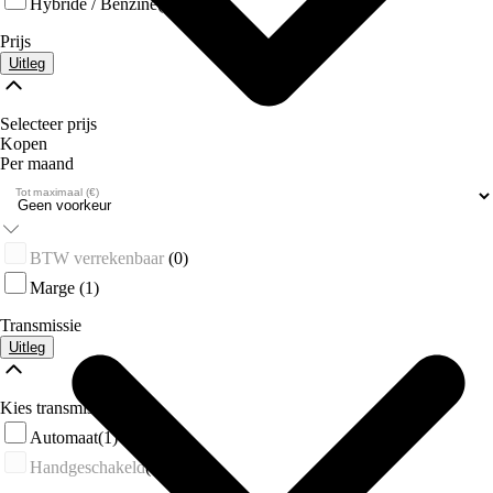
Hybride / Benzine
(1)
Prijs
Uitleg
Selecteer prijs
Kopen
Per maand
Tot maximaal (€)
Over Ons
BTW verrekenbaar
(0)
Marge
(1)
Transmissie
Uitleg
Kies transmissie
Automaat
(1)
Handgeschakeld
(0)