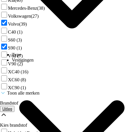
Kia
(40)
Mercedes-Benz
(38)
Volkswagen
(27)
Volvo
(39)
C40
(1)
S60
(3)
S90
(1)
Type
V60
(7)
Vestigingen
V90
(2)
XC40
(16)
XC60
(8)
XC90
(1)
Toon alle merken
Brandstof
Uitleg
Kies brandstof